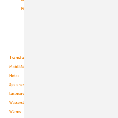
Finanzierung
Betrieb
Onshore-Wind
Offshore-Wind
Solar
Bioenergie
Transformation
Energieversorger
Service
Mobilität
Kommunen
Netze
Stadtwerke
Speicher
Energiekonzerne
Lastmanagement
Wasserstoff
Wärme