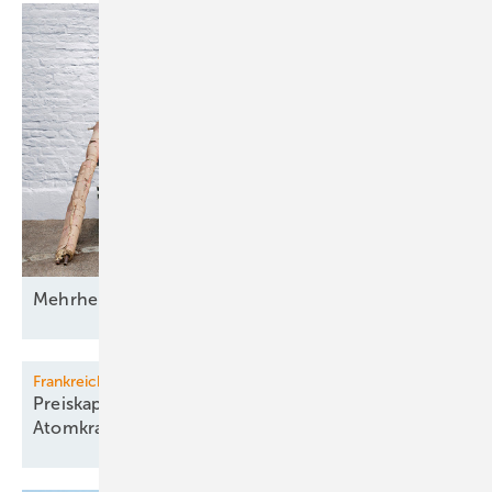
Mehrheit der Deutschen will erneuerbar
heizen
Frankreich
Preiskapriolen wegen unflexibler
Atomkraft beunruhigen
Paris