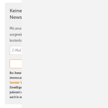
Keine Zeit? Kein Problem mit dem ERE
Newsletter!
Mit unserem Newsletter erhalten Sie regelmäßig von uns
ausgewählte Informationen und Neuigkeiten, gebündelt und
kostenlos direkt ins Postfach.
Bei Anmeldung zu diesem Newsletter bin ich damit einverstanden, über
interessante Verlags- und Online-Angebote
der Marken der Alfons W.
Gentner Verlag GmbH & Co. KG
informiert zu werden. Diese
Einwilligung kann ich jederzeit widerrufen und eine Abmeldung ist
jederzeit möglich. Informationen zum Umgang mit Daten finden Sie
auch in unserer
Datenschutzerklärung
.