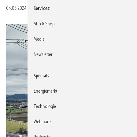
04.03.2024
|
Veröffentlicht in
Ausgabe 03-2024
|
Druckvorschau
Services
Abo & Shop
Media
Newsletter
Specials
Energiemarkt
Technologie
Webinare
Podcasts