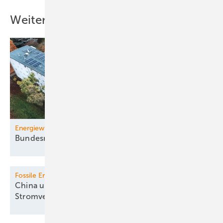
Weitere Inhalte
Energiewirtschaftsgesetz
Bundesregierung beschließt
Novelle
Fossile Erzeugung
China und Indien mindern fossile
Stromversorgung