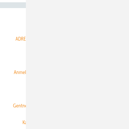
Abo- & Leserservice
ADRESSBUCH der WIND- und SOLARENERGIE
AGB
Alle Inhalte chronologisch
Anmelden
Anmeldung & Registrierung
Datenschutz
E-Paper
ERNEUERBARE ENERGIEN abonnieren
Gentner Energy Media
Gentner Verlag
Impressum
Karriere bei Gentner
Team
Mediaservice