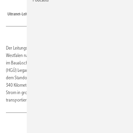
Foto: Transnet BW
Ultranet-Leitungsbau im Februar
Der Leitungsbau für die Stromautobahn Ultranet von Nordrhein-
Westfalen nach Baden-Württemberg hat begonnen. Die Bauarbeiten
im Bauabschnitt B1 der Hochspannungsgleichstromübertragung
(HGÜ) begannen im 42-Kilometer-Abschnitt zwischen Mannheim und
dem Standort des ehemaligen Kernkraftwerks Philippsburg als Teil der
340 Kilometer langen Fernleitung. Mit der HGÜ-Technik lässt sich
Strom in großen Mengen schnell und verlustarm über weite Strecken
transportieren.
(tw)
Teilen
Link kopieren