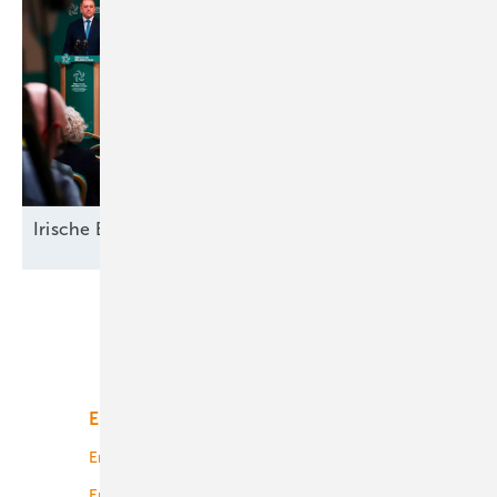
Irische
Elektrifizierung
Unsere Themen
Energiemarkt
Technologie
Energierecht
Planung
Energiemärkte weltweit
Logistik