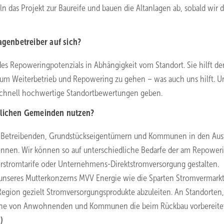
n das Projekt zur Baureife und bauen die Altanlagen ab, sobald wir d
agenbetreiber auf sich?
es Repoweringpotenzials in Abhängigkeit vom Standort. Sie hilft de
um Weiterbetrieb und Repowering zu gehen – was auch uns hilft. U
 schnell hochwertige Standortbewertungen geben.
rtlichen Gemeinden nutzen?
gen-Betreibenden, Grundstückseigentümern und Kommunen in den Aus
 kennen. Wir können so auf unterschiedliche Bedarfe der am Repower
gerstromtarife oder Unternehmens-Direktstromversorgung gestalten.
 unseres Mutterkonzerns MVV Energie wie die Sparten Stromvermark
 Region gezielt Stromversorgungsprodukte abzuleiten. An Standorten
inne von Anwohnenden und Kommunen die beim Rückbau vorbereite
)