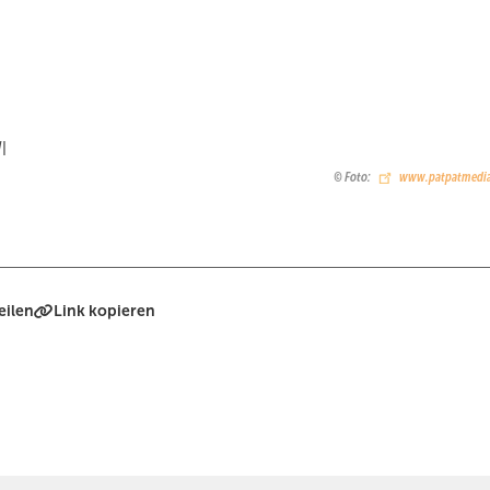
I
Foto:
www.patpatmedia
eilen
Link kopieren