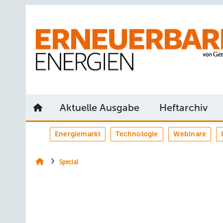
Springe
Springe
Springe
auf
auf
auf
Hauptinhalt
Hauptmenü
SiteSearch
Aktuelle Ausgabe
Heftarchiv
Energiemarkt
Technologie
Webinare
Special