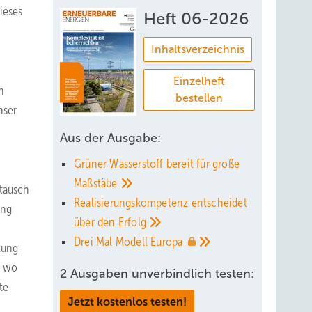
ieses
Heft 06-2026
Inhaltsverzeichnis
Einzelheft
n
bestellen
nser
Aus der Ausgabe:
Grüner Wasserstoff bereit für große
Maßstäbe
tausch
Realisierungskompetenz entscheidet
ing
über den
Erfolg
Drei Mal Modell
Europa
tung
, wo
2 Ausgaben unverbindlich testen:
te
Jetzt kostenlos testen!