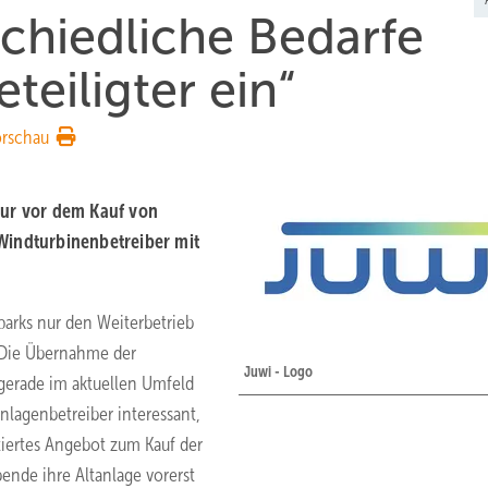
chiedliche Bedarfe
eiligter ein“
orschau
nur vor dem Kauf von
Windturbinenbetreiber mit
arks nur den Weiterbetrieb
Die Übernahme der
Juwi - Logo
 gerade im aktuellen Umfeld
lagenbetreiber interessant,
ntiertes Angebot zum Kauf der
bende ihre Altanlage vorerst