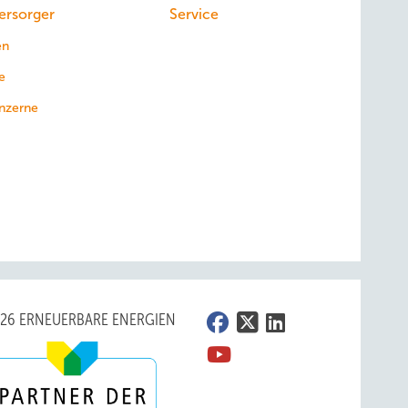
ersorger
Service
en
e
nzerne
026 ERNEUERBARE ENERGIEN