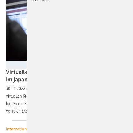
Next Kraftwerke
Virtuelle Kraftwerke gleichen Schwankungen
im japanischen Stromsystem
aus
30.05.2022
-
In Japan wurden dezentrale Ökostromanlagen zu
virtuellen Kraftwerke zusammengeschlossen. Mit neuen Technologien
haben die Projektpartner gezeigt, dass sich dadurch auch mit
volatilen Erzeugern ein stabiles Stromnetz realisieren
lässt.
Internationaler Offshore-Markt