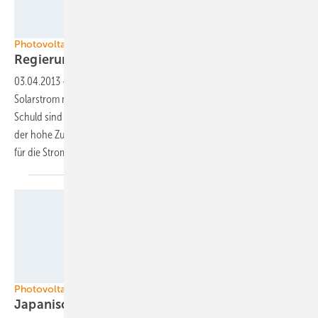
Foto: San
Photovoltaik in Japan
Regierung senkt
Einspeisetarif
03.04.2013
-
Die japanische Regierung senkt die Einspeisetarife für
Solarstrom mit Beginn des neuen Finanzjahres um zehn Prozent.
Schuld sind die sinkenden Systempreise für Photovoltaikanlagen und
der hohe Zubau im vergangenen Jahr. Außerdem hebt sie die Umlage
für die Stromkunden zur Förderung von Solarstrom
an.
Foto: Kyocera
Photovoltaikmarkt
Japanischer Markt
boomt