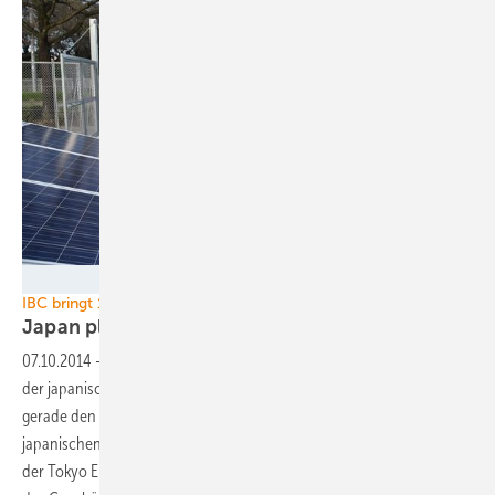
Foto: IBC Solar
IBC bringt 1,6-MW-Kraftwerk ans Netz
Japan plant mehr Einschränkungen für
Solar
07.10.2014
-
Die IBC Solar AG, ein Systemhaus für Photovoltaik, und
der japanische Projektentwickler Deneb Renewable Energy haben
gerade den Bau einer 1,6-Megawatt(MW)-Pholtovoltaikanlage im
japanischen Otawara fertiggestellt. Ende September ging sie ans Netz
der Tokyo Electric Power, besser bekannt als Tepco. Künftig könnte