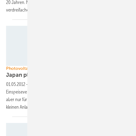
20 Jahren. Mit der Förderung soll sich der jährliche Zubau
verdreifachen.
Foto: Kyocera
Photovoltaik in Japan
Japan plant
Einspeisevergütung
01.05.2012
-
Die japanische Regierung will ab 1. Juli eine
Einspeisevergütung für Solarstromanlagen einführen. Der Tarif gilt
aber nur für Anlagen über zehn Kilowatt. Bisher läuft der Bau von
kleinen Anlagen zur Selbstversorgung in Japan
gut.