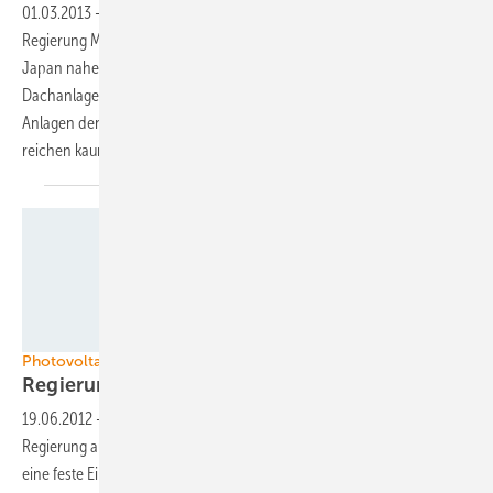
01.03.2013
-
Seit der Einführung der Einspeisevergütung durch die
Regierung Mitte 2012 hat sich der Absatz von Photovoltaikmodulen in
Japan nahezu verdoppelt. Neben dem steigenden Absatz kleiner
Dachanlagen treibt von allem der enorme Zubau kommerzieller
Anlagen den Markt. Die einheimischen Produktionskapazitäten
reichen kaum noch aus, um die Nachfrage zu
befriedigen.
Foto: Solar Frontier
Photovoltaikförderung in Japan
Regierung beschließt
Einspeisetarif
19.06.2012
-
Wie schon angekündigt, hat sich die japanische
Regierung auf die Förderung der Photovoltaik geeinigt. Tokio zahlt
eine feste Einspeisevergütung für Solarstrom für einen Zeitraum von