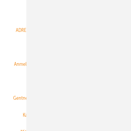
Abo- & Leserservice
ADRESSBUCH der WIND- und SOLARENERGIE
AGB
Alle Inhalte chronologisch
Anmelden
Anmeldung & Registrierung
Datenschutz
E-Paper
ERNEUERBARE ENERGIEN abonnieren
Gentner Energy Media
Gentner Verlag
Impressum
Karriere bei Gentner
Team
Mediaservice