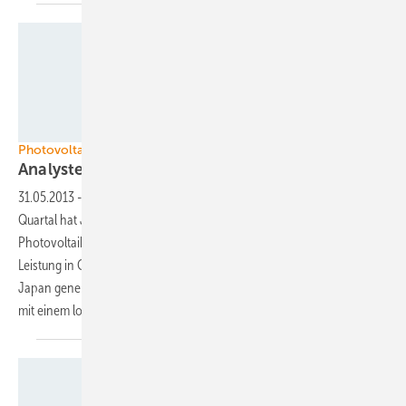
Foto: Kyocera
Photovoltaik in Japan
Analysten prophezeien viel
Umsatz
31.05.2013
-
Nach dem Boom beim Photovoltaikzubau im ersten
Quartal hat Japan die Chance, zum umsatzstärksten
Photovoltaikmarkt der Welt aufzusteigen. Zwar wird die neu installierte
Leistung in China größer sein, aber die höheren Systempreise in
Japan generieren Umsätze. Ausländische Unternehmen haben nur
mit einem lokalen Partner Chancen im japanischen
Markt.