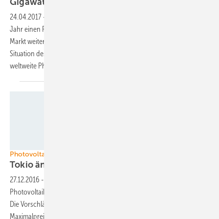
Gigawatt für dieses
Jahr
24.04.2017
-
Die Analysten von GTM Research erwarten für dieses
Jahr einen Photovoltaikzubau von 85,4 Gigawatt. Damit wächst der
Markt weiter. Allerdings birgt vor allem die bisher noch unklare
Situation des chinesischen Solarmarktes Unsicherheiten auch für die
weltweite
Photovoltaikbranche.
Velka Botička
Photovoltaikmarkt Japan
Tokio ändert Vergütung für
Solarstrom
27.12.2016
-
Die japanische Regierung will die Einspeisevergütung für
Photovoltaikanlagen ab April 2017 auf Ausschreibungen umstellen.
Die Vorschläge für das Ausschreibungsvolumen und die
Maximalpreise liegen jetzt auf dem Tisch. Ebenfalls wurden die