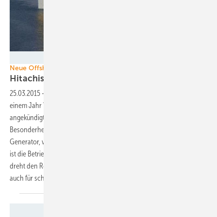
Foto: Fukushima Offshore Wind Consortium
Neue Offshore-Konzepte
Hitachis Lee-Läufer ist
da
25.03.2015
-
Der japanische Elektrokonzern Hitachi hat nach bis zu
einem Jahr Verzögerung den Prototyp der im Jahr 2012
angekündigten Fünf-Megawatt-Offshoreanlage errichtet. Die
Besonderheit der Getriebe-Anlage mit einem mittelschnell drehenden
Generator, verkürztem Triebstrang und Permanentmagnetgenerator
ist die Betriebsweise als Leeläufer: Die so genannte Downwindanlage
dreht den Rotor auf der windabgewandten Seite des Turmes – und ist
auch für schwimmende Fundamente
konzipiert.