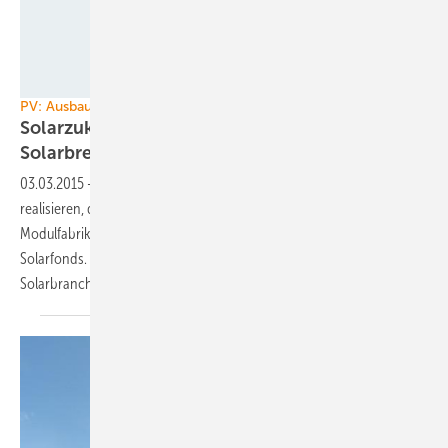
123RF/Aleksandra Durdyn
PV: Ausbau und Pläne weltweit
Solarzukunft für Google und Algerien –
Solarbremse in
Japan
03.03.2015
-
Algerien will 22 Gigawatt Erneuerbaren bis 2030
realisieren, davon 13,5 GW Photovoltaik. In Brasilien soll eine
Modulfabrik entstehen und Google gibt 750 Millionen Dollar für einen
Solarfonds. Dafür sieht es in Japan nicht mehr so gut aus für die
Solarbranche.