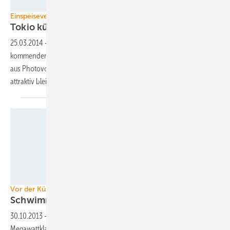
Velka Botička
Einspeisevergütung in Japan
Tokio kürzt
Förderung
25.03.2014
-
Die japanische Regierung wird zu Beginn des
kommenden Geschäftsjahres in Japan die Einspeisetarife für Strom
aus Photovoltaikanlagen senken. Der Markt wird aber immer noch
attraktiv
bleiben.
Foto: Marubeni
Vor der Küste von Fukushima
Schwimmende Offshore-Turbine für
Japan
30.10.2013
-
Japans erste schwimmende Windturbine der
Megawattklasse ging jetzt im Südwesten vor der Küste der Nagasaki-