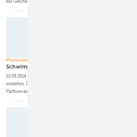
das Geschäft auf den Inseln schwieriger
werden.
Foto: Kyocera
Photovoltaik in Japan
Schwimmende Solaranlagen
geplant
02.09.2014
-
In Japan sollen noch mehr schwimmende Solaranlagen
entstehen. Die Kyocera-Anlage in Kagoshima macht Schule. Die
Plattform kommt aus
Frankreich.