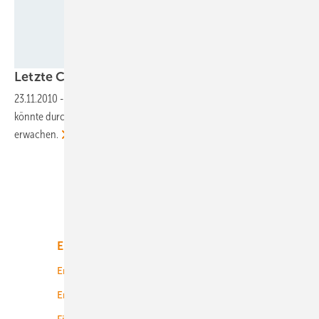
Foto: Enercon
Letzte
Chance?
23.11.2010
-
Japans lahmender Markt für Offshore-Windenergie
könnte durch ehrgeizige Regierungspläne zu neuem Leben
erwachen.
Unsere Themen
Energiemarkt
Technologie
Energierecht
Planung
Energiemärkte weltweit
Logistik