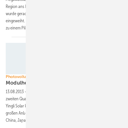
Region ans Netz. Die Zwei-Megawatt-Anlage mit 170 Meter Höhe
wurde gerade von der Regierung mit einer offiziellen Zeremonie
eingeweiht. Sie soll Strom für 1700 Haushalte produzieren und gehört
zu einem Pilotprojekt des
Umweltministeriums.
Foto: Yingli Green Energy
Photovoltaikmarkt im Umbruch
Modulhersteller mit
Rekordabsatz
13.08.2013
-
Die 20 weltweit größten Modulhersteller haben im
zweiten Quartal dieses Jahres einen Rekordabsatz hingelegt. Allein
Yingli Solar konnte etwa 800 Megawatt Modulleistung absetzen. Die
großen Anbieter konzentrieren sich auf die wachsenden Märkte in
China, Japan, USA und
Australien.