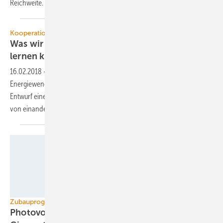
Reichweite. 700 Megawatt (MW) könnten 2024
einspeisen.
Kooperationsrat GJETC
Was wir bei der Energiewende von Japan
lernen können - und
umgekehrt
16.02.2018
-
Der Deutsch-Japanische Kooperationsrat zur
Energiewende hat nach zweijähriger Forschungsarbeit den ersten
Entwurf eines Abschlussberichts vorgelegt. Beide Länder können viel
von einander
lernen.
Textopark
Zubauprognosen mit Unsicherheiten
Photovoltaik: GTM Research erwartet 85