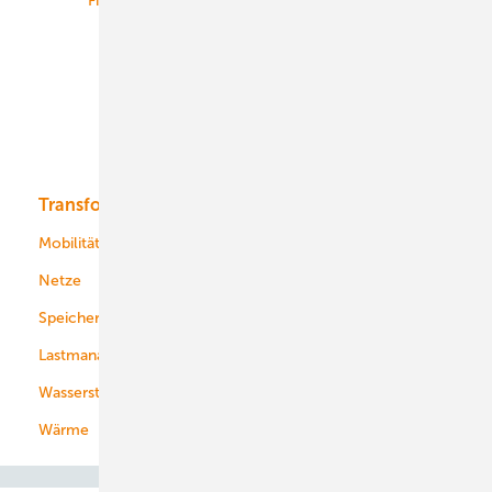
Finanzierung
Betrieb
Onshore-Wind
Offshore-Wind
Solar
Bioenergie
Transformation
Energieversorger
Service
Mobilität
Kommunen
Netze
Stadtwerke
Speicher
Energiekonzerne
Lastmanagement
Wasserstoff
Wärme