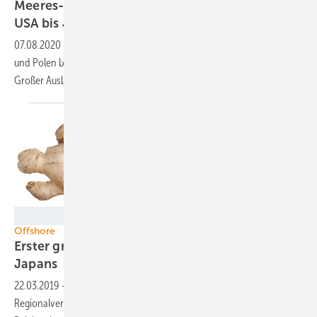
Meeres-Boom: Die neuen Offshore-Märkte von
USA bis
Japan
07.08.2020
-
Offshore weltweit: Blick auf die USA, Japan, Frankreich
und Polen bei der Meereswindkraft. Außerdem China, UK, Taiwan.
Großer
Ausblick.
MEV-Verlag, Germany
Offshore
Erster großer küstenferner Offshore-Windpark
Japans
22.03.2019
-
Die Bekanntgabe einer Investition des
Regionalversorgers TEP rückt Japans ersten Meereswindpark in