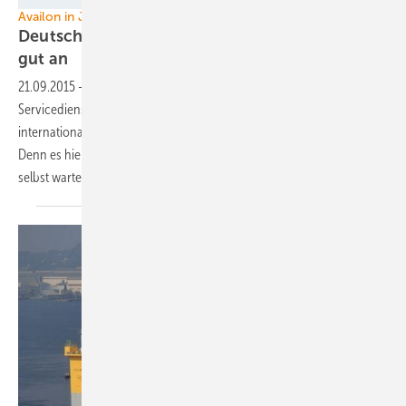
Availon in Japan
Deutscher Windkraftservice kommt im Ausland
gut
an
21.09.2015
-
Der herstellerunabhängige Windturbinen-
Servicedienstleiter Availon aus Rheine kann nicht klagen: Das
internationale Geschäft entwickelt sich für ihn dynamisch. Spannend:
Denn es hieß lange, im Ausland würden die Firmen ihre Anlagen lieber
selbst warten und reparieren, weil das günstiger
ist.