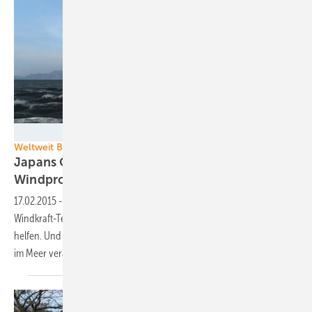
Fukushima FORWARD
Weltweit Bewegung in neuen Märkten
Japans Offshore-Aktivitäten und Russlands
Windprojekte
17.02.2015
-
Weltweit wagen sich immer mehr Staaten an die
Windkraft-Technologie heran. Russland lässt sich dabei von China
helfen. Und Japan will Windparks vor seinen steil abfallenden Küsten
im Meer
verankern.