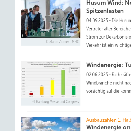
Husum Wind: Ne
Spitzenlasten
04.09.2023
-
Die Husum
Vertreter aller Bereic
Strom zur Dekarbonisi
Martin Ziemer - MHC
Verkehr ist ein wichtig
Windenergie: Tu
02.06.2023
-
Fachkräft
Windbranche nicht nach
vorsichtig auf die ko
Hamburg Messe und Congress
Ausbauzahlen 1. Hal
Windenergie on