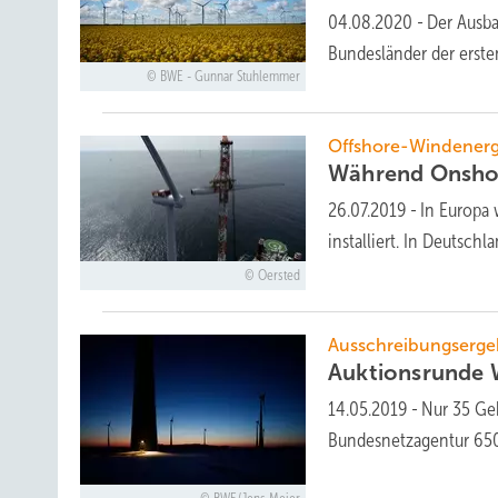
04.08.2020
-
Der Ausba
Bundesländer der erst
BWE - Gunnar Stuhlemmer
Offshore-Windenerg
Während Onshor
26.07.2019
-
In Europa 
installiert. In Deuts
Oersted
Ausschreibungserge
Auktionsrunde 
14.05.2019
-
Nur 35 Ge
Bundesnetzagentur 6