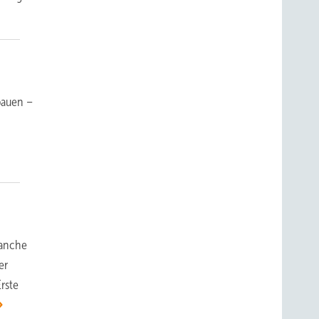
bauen –
ranche
er
rste