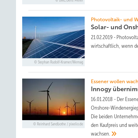
BWE/Jens Meier
Photovoltaik- und W
Solar- und Ons
21.02.2019
-
Photovolta
wirtschaftlich, wenn d
Stephan Rudolf-Kramer/Wemag
Essener wollen wac
Innogy überni
16.01.2018
-
Der Essen
Onshore-Windenergiepr
Die beiden Unternehme
Reinhard Sandbothe / pixelio.de
den Kaufpreis und weite
wachsen.