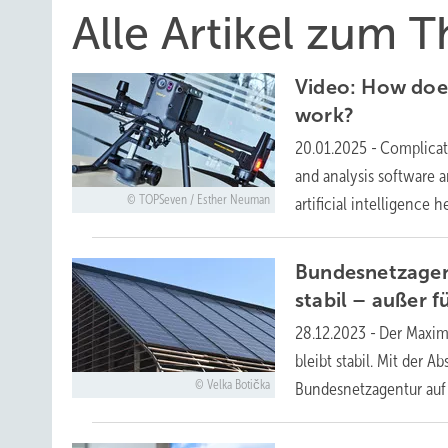
Alle Artikel zum
Video: How doe
work?
20.01.2025
-
Complicat
and analysis software a
TOPSeven / Esther Neuman
artificial intelligence
Bundesnetzagen
stabil – außer f
28.12.2023
-
Der Maxim
bleibt stabil. Mit der 
Velka Botička
Bundesnetzagentur auf