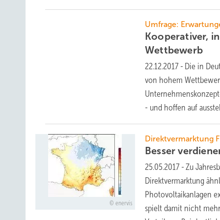
Umfrage: Erwartung
Kooperativer, in
Wettbewerb
22.12.2017
-
Die in Deu
von hohem Wettbewerb 
Unternehmenskonzepte 
- und hoffen auf ausst
Direktvermarktung F
Besser verdiene
25.05.2017
-
Zu Jahresb
Direktvermarktung ähn
Photovoltaikanlagen ex
enervis
spielt damit nicht mehr