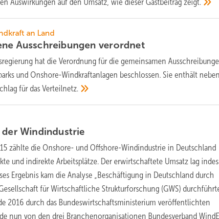
chen Auswirkungen auf den Umsatz, wie dieser Gastbeitrag
zeigt.
ndkraft an Land
ene Ausschreibungen
verordnet
sregierung hat die Verordnung für die gemeinsamen Ausschreibung
rparks und Onshore-Windkraftanlagen beschlossen. Sie enthält neb
chlag für das
Verteilnetz.
n der
Windindustrie
15 zählte die Onshore- und Offshore-Windindustrie in Deutschland
te und indirekte Arbeitsplätze. Der erwirtschaftete Umsatz lag indes
ieses Ergebnis kam die Analyse „Beschäftigung in Deutschland durch
 Gesellschaft für Wirtschaftliche Strukturforschung (GWS) durchführt
de 2016 durch das Bundeswirtschaftsministerium veröffentlichten
de nun von den drei Branchenorganisationen Bundesverband WindE