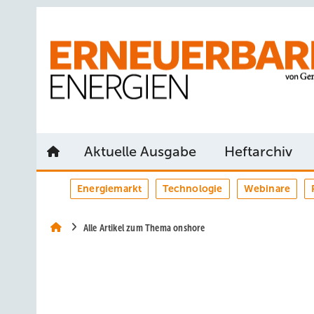
Springe
Springe
Springe
auf
auf
auf
Hauptinhalt
Hauptmenü
SiteSearch
Aktuelle Ausgabe
Heftarchiv
Energiemarkt
Technologie
Webinare
Alle Artikel zum Thema onshore