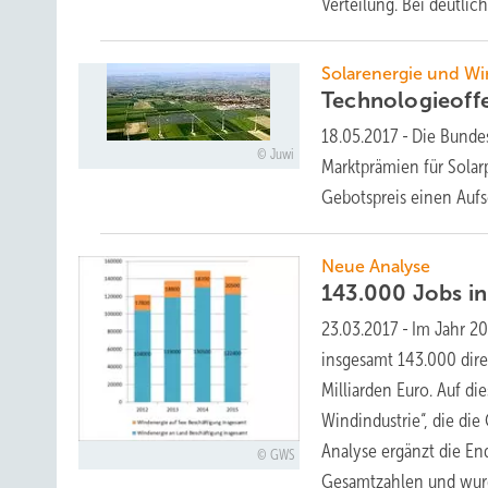
Verteilung. Bei deutli
Solarenergie und Wi
Technologieoff
18.05.2017
-
Die Bunde
Juwi
Marktprämien für Sola
Gebotspreis einen Aufs
Neue Analyse
143.000 Jobs i
23.03.2017
-
Im Jahr 20
insgesamt 143.000 direk
Milliarden Euro. Auf d
Windindustrie“, die die
Analyse ergänzt die En
GWS
Gesamtzahlen und wur