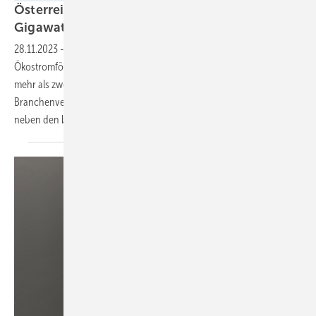
Österreich: PV Austria erwartet über zwei
Gigawatt neue
Photovoltaikleistung
28.11.2023
-
Die Österreichische Abwicklungsstelle für die
Ökostromförderung hat in diesem Jahr Investitionszuschüsse für
mehr als zwei Gigawatt Solarleistung genehmigt. Das Sorgenkind des
Branchenverbandes PV Austria ist jetzt noch der Freiflächenzubau –
neben den bekannten
Hürden.