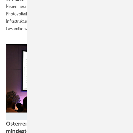
Neben herausragenden Projekten der Bauwerkintegration der
Photovoltaik haben gleich mehrere Projekte der Integration in die
Infrastruktur gewonnen. Einen Sonderpreis gab es für ein
Gesamtkonzept von
Sonnenkraft.
Velka Botička
Österreich: Ausbau der Photovoltaik 2023
mindestens
verdoppelt