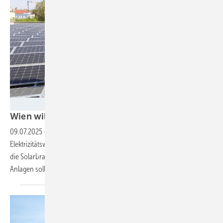
Katharina Schiffl
Wien will Einspeisen von Solarstrom
bestrafen
09.07.2025
-
Mit dem Entwurf des neuen
Elektrizitätswirtschaftsgesetzes stößt die österreichische Regierung
die Solarbranche abermals vor den Kopf. Denn Betreiber von
Anlagen sollen für den eingespeisten Strom Netzentgelte
bezahlen.