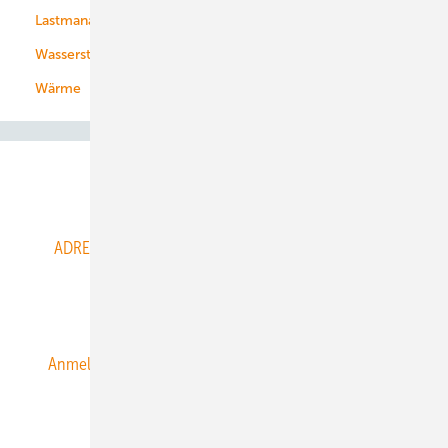
Lastmanagement
Wasserstoff
Wärme
Abo- & Leserservice
ADRESSBUCH der WIND- und SOLARENERGIE
AGB
Alle Inhalte chronologisch
Anmelden
Anmeldung & Registrierung
Datenschutz
E-Paper
ERNEUERBARE ENERGIEN abonnieren