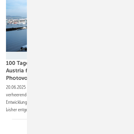
Wien Energie/Ian Ehm
100 Tage Bundesregierung in Österreich: PV
Austria fordert bessere Regelungen für
Photovoltaik
20.06.2025
-
Der österreichische Solarverband zieht eine
verheerende Bilanz der ersten einhundert Tage Bundesregierung. Die
Entwicklung der Gesetzgebung für den Ökostromausbau steht dem
bisher
entgegen.