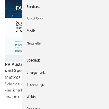
Services
Abo & Shop
Media
Newsletter
PV Austria
Specials
PV Austria und TPPV laden zur Photovoltaik-
und Speicherkonferenz nach
Villach
Energiemarkt
10.07.2026
-
Im Mittelpunkt der Tagung stehen unter anderem
Sicherheits- und Brandschutzkonzepte sowie der Einsatz von
Technologie
künstlicher Intelligenz, um die Solar- und Speichererträge zu
maximieren. Zudem werden herausragende Projekte
prämiert.
Webinare
Podcasts