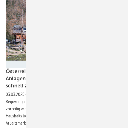
Solartec Photovoltaik
Österreich: Mehrwertsteuerbefreiung für PV-
Anlagen steht auf der Kippe – Jetzt noch
schnell zur Konferenz
anmelden!
03.03.2025
-
Der Solarverband PV Austria warnt die künftige
Regierung in Wien, die Mehrwertsteuer auf kleine Solaranlagen
vorzeitig wieder einzuführen. Dies werde nicht zur Sanierung des
Haushalts beitragen. Es hätte aber negative Auswirkungen auf den
Arbeitsmarkt.