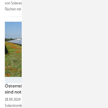
von Solaranlage anbieten können,. Projektentwickler können hier
Flächen mit nur wenigen Klicks
finden.
Kioto Solar
Österreich: Freiflächen für solare Ausbauziele
sind
notwendig
18.09.2024
-
Die Dachflächen in Österreich reichen nicht aus, um die
Solarstromleistung zu errichten, die für die Klimaschutzziele