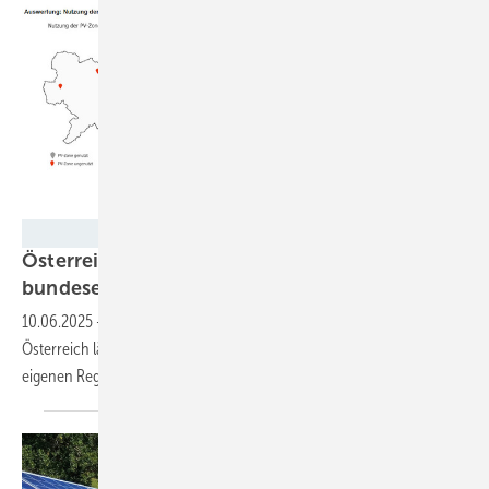
PV Austria
Österreich: PV Austria fordert
bundeseinheitliche
Energieraumplanung
10.06.2025
-
Die Ausweisung von Vorrangzonen für Solarparks in
Österreich läuft schleppend. Grund ist, dass jedes Bundesland seine
eigenen Regelungen hat. Das muss sich ändern, fordert PV
Austria.