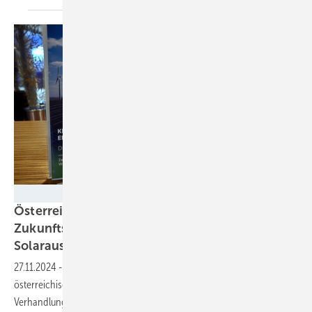
Velka Botička
Österreichs Solarverband legt
Zukunftsprogramm für den weiteren
Solarausbau
vor
27.11.2024
-
Mit einem Zehn-Punkte-Programm wendet sich die
österreichische Solarbranche an die Parteien, die derzeit in den
Verhandlungen für eine neue Regierungskoalition sind. Einige