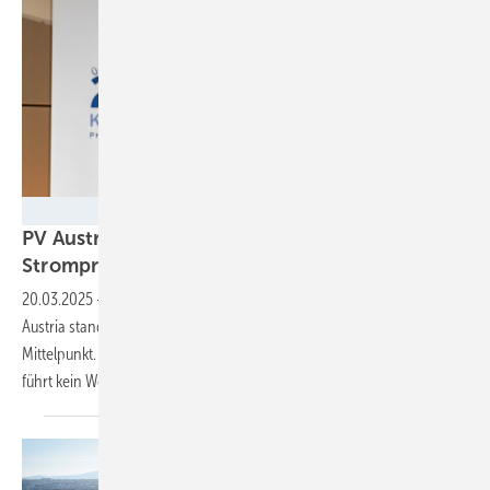
Michael Hedl
PV Austria: Ausbau der Erneuerbaren senkt
Strompreise
20.03.2025
-
Auf dem diesjährigen Photovoltaikkongress von PV
Austria stand die schwierige Situation der Solarbranche im
Mittelpunkt. Klar ist: Aus wirtschaftswissenschaftlicher Perspektive
führt kein Weg an der Photovoltaik
vorbei.