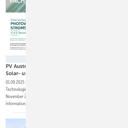
PV Austria
PV Austria und TPPV organisieren Treffen der
Solar- und Speicherbranche in
Wien
01.09.2025
-
Die diesjährige Herbsttagung von PV Austria und der
Technologieplattform Photovoltaik (TPPV) findet am 4. und 5.
November 2025 statt. Das Programm verspricht eine Fülle von
Informationen rund um die Solarenergie und
Speicher.