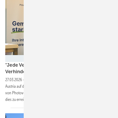
Velka Botička
"Jede Verzögerung ist ein Beitrag zur
Verhinderung von
Resilienz"
27.03.2026
-
Angesichts der derzeitigen Energiekrisen fordert PV
Austria auf dem Branchentreffen in Wien den beschleunigten Ausbau
von Photovoltaik. Der Verband nennt drei zentrale Maßnahmen, wie
dies zu erreichen
ist.