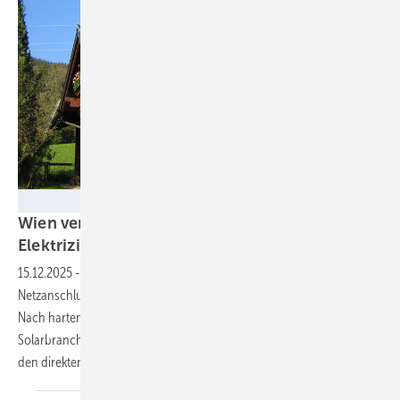
MEA Solar
Wien verabschiedet neue Regelungen für die
Elektrizitätswirtschaft
15.12.2025
-
Mit dem neuen Gesetz sind die Regeln für den
Netzanschluss und den Betrieb von Photovoltaikanlagen geklärt.
Nach harten Verhandlungen sind nur wenige Wermutstropfen für die
Solarbranche übrig geblieben. Dafür gibt es bessere Bedingungen für
den direkten Handel mit
Solarstrom.