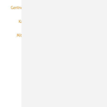
Gentner Energy Media
Gentner Verlag
Impressum
Karriere bei Gentner
Team
Mediaservice
Mitgliedschaften und Engagement
Newsletter
Privacy Manager
RSS-Feed
Veranstaltungen / Webinare
© 2026 ERNEUERBARE ENERGIEN