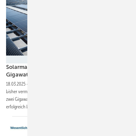
Wien Energie / Johannes Zinner
Solarmarkt in Österreich: 2024 mehr als zwei
Gigawatt Anlagenleistung neu
gebaut
18.03.2025
-
Der Zubau in Österreich war doch nicht so schlecht wie
bisher vermutet. Nach neusten Zahlen von E-Control liegt er weit über
zwei Gigawatt. Doch ob die Branche auch in diesem Jahr so
erfolgreich bleibt, ist
fraglich.