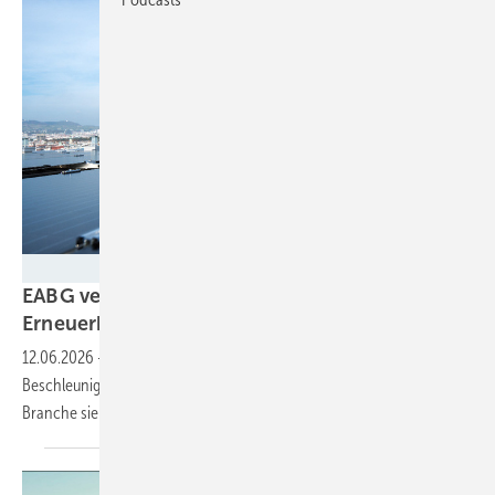
Wien Energie/Ian Ehm
EABG verabschiedet: Wien will Ausbau der
Erneuerbaren
beschleunigen
12.06.2026
-
Mit dem gerade beschlossenen Erneuerbaren-Ausbau-
Beschleunigungsgesetz soll die Energiewende schneller gehen. Die
Branche sieht aber
Nachbesserungsbedarf.