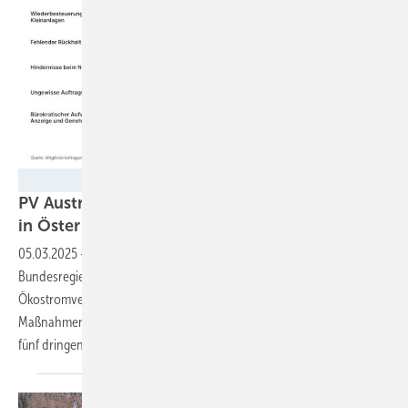
PV Austria
PV Austria: In fünf Schritten die Energiewende
in Österreich auf Trab
bringen
05.03.2025
-
Um den auch von der neuen österreichischen
Bundesregierung bestätigten Umstieg auf komplette
Ökostromversorgung in der Alpenrepublik zu schaffen, sind dringend
Maßnahmen notwendig. Der Branchenverband PV Austria hat dabei
fünf dringende Punkte im
Blick.