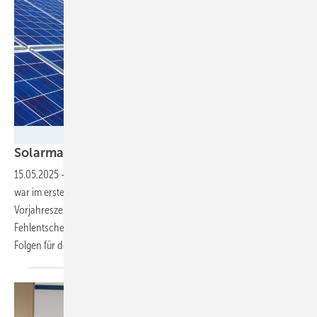
Eco-tec
Solarmarkt in Österreich bricht
ein
15.05.2025
-
Die Nachfrage nach Solaranlagen in der Alpenrepublik
war im ersten Quartal um 20 Prozent niedriger als noch im gleichen
Vorjahreszeitraum. PV Austria sieht darin ein Ergebnis der
Fehlentscheidungen der neuen Bundesregierung und warnt vor den
Folgen für den
Standort.