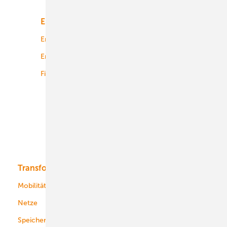
Energiemarkt
Technologie
Energierecht
Planung
Energiemärkte weltweit
Logistik
Finanzierung
Betrieb
Onshore-Wind
Offshore-Wind
Solar
Bioenergie
Transformation
Energieversorger
Service
Mobilität
Kommunen
Netze
Stadtwerke
Speicher
Energiekonzerne