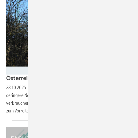
Velka Botička
Österreich will flexible Netztarife
einführen
28.10.2025
-
Stromverbraucher in Österreich sollen in Zukunft
geringere Netzentgelte bezahlen, wenn sie Strom in der Mittagszeit
verbrauchen. Mit diesen flexiblen Netzenttarifen würde Österreich
zum Vorreiter für mehr Systemflexibilität in
Europa.