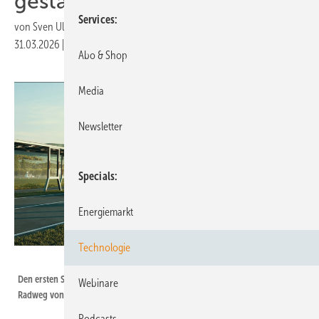
gestartet
Services
von
Sven Ullrich
31.03.2026
|
Druckvorschau
Abo & Shop
Media
Newsletter
Specials
Energiemarkt
Technologie
Mo Energy Systems
Den ersten Sonderpreis für visionäre Konzepte hat der solar überdachte
Webinare
Radweg von MO Energy gewonnen.
Podcasts