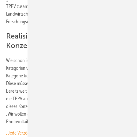
TPPV zusammen mit der Landwirtschaftskammer Österreich,
Landwirtschaftsverbänden und landwirtschaftlichen
Forschungsorganisationen erarbeitet.
Realisierte Projekte und visionäre
Konzepte gesucht
Wie schon im vergangenen Jahr wird es zwei verschiedene
Kategorien von Ausschreibungen geben. So werden in der einen
Kategorie bereits realisierte Projekte mit Vorzeigecharakter prämiert.
Diese müssen zwar nicht zwingend schon abgeschlossen, aber
bereits weit vorangeschritten sein. In der zweiten Kategorie zeichnet
die TPPV auch visionäre Konzepte aus. Voraussetzung ist hier, dass
dieses Konzept ein realistisches Umsetzungspotenzial erkennen lässt.
„Wir wollen aufzeigen, was in der Photovoltaik möglich ist, wohin die
Photovoltaik geht“, umreißt Hubert Fechner den Ansatz.
„Jede Verzögerung ist ein Beitrag zur Verhinderung von Resilienz“