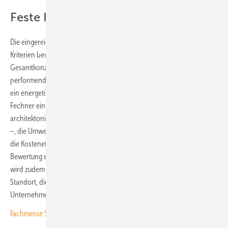
Feste Kriterien für die Bewertung
Die eingereichten Projekte und Konzepte werden anhand mehrerer
Kriterien bewertet. An erster Stelle steht ein schlüssiges energetisches
Gesamtkonzept. „Nur schöne Photovoltaik in ein schlecht
performendes Gebäude einzufügen, reicht nicht aus. Es muss wirklich
ein energetisches Gesamtkonzept dahinterstehen“, beschreibt
Fechner ein Beispiel. Zusätzlich dazu fließen auch die
architektonische Qualität – insbesondere bei der Bauwerksintegration
–, die Umweltverträglichkeit inklusive Recycling und Nachhaltigkeit,
die Kosteneffizienz sowie die Kommunikation des Projekts in die
Bewertung ein. Da es sich um einen österreichischen Award handelt,
wird zudem ein Bezug zu Österreich vorausgesetzt, sei es über den
Standort, die Planungsbeteiligten oder die ausführenden
Unternehmen.
Fachmesse Solar Solutions startet im April in Wien