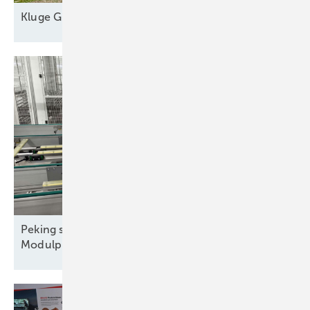
Kl uge
Grünstromautomaten
Peking streicht Exportrabatte – steigen die
Modulpreise?