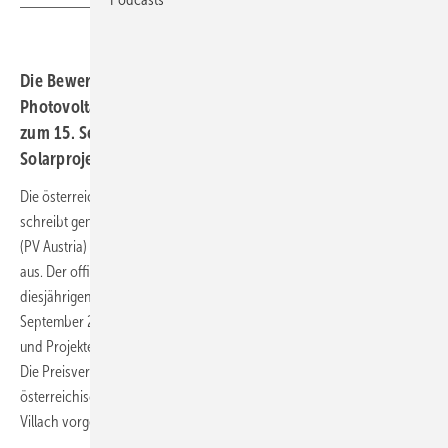
Die Bewerbungsphase für den fünften österreichischen
Photovoltaik-Innovationsaward hat begonnen. Noch bis
zum 15. September 2026 können integrierte
Solarprojekte eingereicht werden.
Die österreichische Technologieplattform Photovoltaik (TPPV)
schreibt gemeinsam mit dem Bundesverband Photovoltaic Austria
(PV Austria) den fünften Innovationsaward für integrierte Photovoltaik
aus. Der offizielle Startschuss für die Bewerbungsphase fiel auf der
diesjährigen Fachtagung von PV Austria in Wien. Bis zum 15.
September 2026 können interessierte Unternehmen, Planungsbüros
und Projektentwickler ihre Projekte und auch Konzepte einreichen.
Die Preisverleihung ist für den 25. November 2026 im Rahmen der
österreichischen Fachtagung für Photovoltaik und Stromspeicher in
Villach vorgesehen.