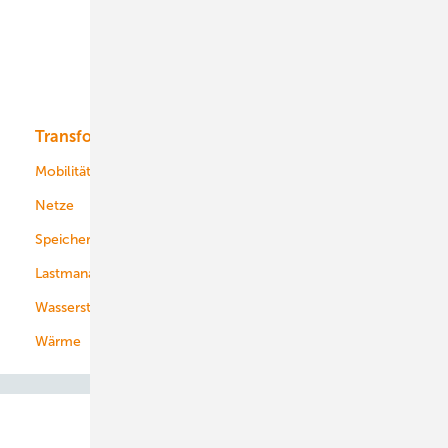
Offshore-Wind
Solar
Bioenergie
Transformation
Energieversorger
Service
Mobilität
Kommunen
Netze
Stadtwerke
Speicher
Energiekonzerne
Lastmanagement
Wasserstoff
Wärme
Abo- & Leserservice