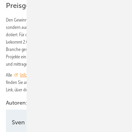
Preisgelder ausgelobt
Den Gewinnern des Awards winken aber nicht nur Renommee,
sondern auch ein Preisgeld. So ist der erste Platz mit 5.000 Euro
dotiert. Für den zweiten Platz gibt es 3.00 Euro und der Drittplatzierte
bekommt 2.000 Euro. Das Preisgeld wird von Unternehmen aus der
Branche gesponsert. „Wir freuen uns über alle, die nicht nur ihre
Projekte einreichen, sondern auch den Award finanziell unterstützen
und mittragen“, sagt Fechner.
Alle
Informationen zu den Kriterien und alle Termine zum Award
finden Sie auf der Webseite von PV Austria. Dort gibt es auch einen
Link, über den Sie das
Projekt einreichen
können.
Autoren:
Sven Ullrich