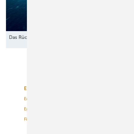
Das
Rückbau-Dilemma
Unsere Themen
Energiemarkt
Technologie
Energierecht
Planung
Energiemärkte weltweit
Logistik
Finanzierung
Betrieb
Onshore-Wind