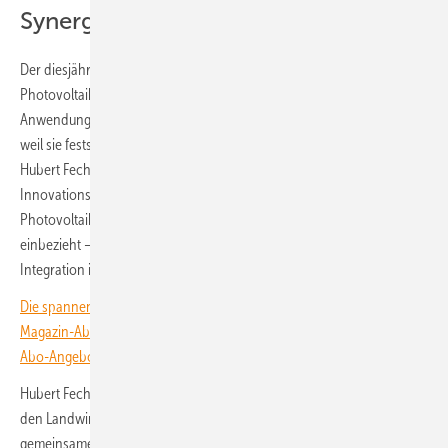
Synergieeffekte durch Photovoltaik
Der diesjährige Award steht unter dem Motto „Synergieeffekte durch
Photovoltaik“. „Wir sehen und wir merken mehr und mehr, dass in den
Anwendungen der Photovoltaik diverse Branchen auf uns zukommen,
weil sie feststellen, dass es mit der Photovoltaik bessergeht“, erklärt
Hubert Fechner, Obmann der TPPV. Er begründet, warum der
Innovationsaward inzwischen weit über die bauwerkintegrierte
Photovoltaik hinausgeht und auch andere Formen der Integration
einbezieht – etwa in der Landwirtschaft, in der Mobilität oder als
Integration ins System.
Die spannendsten Artikel, Grafiken und Dossiers erhalten unsere
Magazin-Abonnent:innen. Sie haben noch kein Abo? Jetzt über alle
Abo-Angebote informieren und Wissensvorsprung sichern.
Hubert Fechner verweist dazu auch auf eine intensive Kooperation mit
den Landwirten in Österreich. Aus dieser Kooperation soll in Kürze ein
gemeinsames Whitepaper zur Agri-PV hervorgehen. Dieses hat die