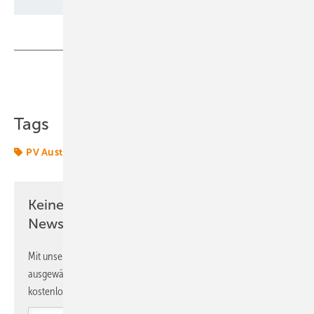
Teilen
Link kopieren
Tags
PV Austria
Photovoltaik
Solar
TPPV
Keine Zeit? Kein Problem mit dem ERE
Newsletter!
Mit unserem Newsletter erhalten Sie regelmäßig von uns
ausgewählte Informationen und Neuigkeiten, gebündelt und
kostenlos direkt ins Postfach.