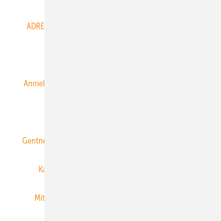
ADRESSBUCH der WIND- und SOLARENERGIE
AGB
Alle Inhalte chronologisch
Anmelden
Anmeldung & Registrierung
Datenschutz
E-Paper
ERNEUERBARE ENERGIEN abonnieren
Gentner Energy Media
Gentner Verlag
Impressum
Karriere bei Gentner
Team
Mediaservice
Mitgliedschaften und Engagement
Newsletter