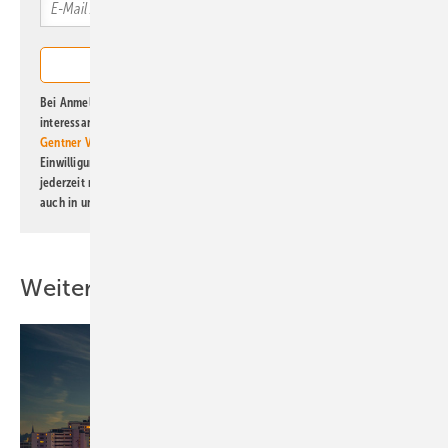
Bei Anmeldung zu diesem Newsletter bin ich damit einverstanden, über
interessante Verlags- und Online-Angebote
der Marken der Alfons W.
Gentner Verlag GmbH & Co. KG
informiert zu werden. Diese
Einwilligung kann ich jederzeit widerrufen und eine Abmeldung ist
jederzeit möglich. Informationen zum Umgang mit Daten finden Sie
auch in unserer
Datenschutzerklärung
.
Weitere Inhalte