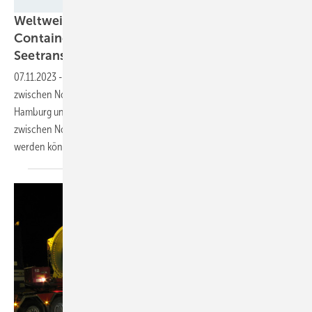
@Comms_Works
Weltweit erstes ammoniakbetriebenes
Containerschiff für emissionsfreien
Seetransport
07.11.2023
-
Die "Yara Eyde" ist optimiert für den Handelskorridor
zwischen Norwegen und Europa und wird zwischen Oslo, Porsgrunn,
Hamburg und Bremerhaven verkehren. Ab 2026 werden Produkte
zwischen Norwegen und Deutschland emissionsfrei transportiert
werden
können.