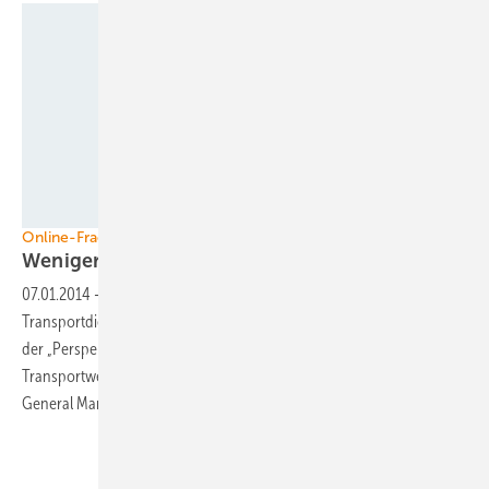
Foto: U-Ship
Online-Frachtbörse U-Ship
Weniger CO2 im
Transport
07.01.2014
-
U-Ship Europe B.V., eine Online-Frachtbörse für
Transportdienstleistungen, hat sich im Rahmen einer Recherche mit
der „Perspektive Zukunft – Alternative Antriebsenergien im
Transportwesen“ beschäftigt. Aber auch kritisch? Lupo Westerhuis,
General Manager U-Ship Europe, im
Gespräch.