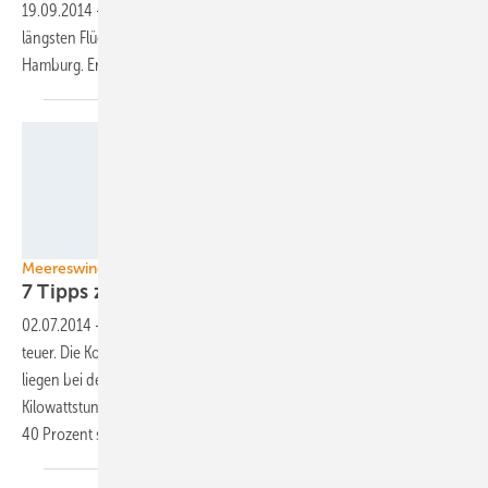
19.09.2014
-
64,4 Meter Länge. Seit heute Morgen weist einer der
längsten Flügel für Onshore-Turbinen den Weg zur Windenergy
Hamburg. Er gehört zur neuen Binnenlandmaschine von
Nordex.
Foto: BLG
Meereswind kann billiger werden
7 Tipps zur Kostensenkung
Offshore
02.07.2014
-
Der Strom von der Windenergie auf dem Meer ist zu
teuer. Die Kosten der Stromerzeugung über 20 Jahre Betriebszeit
liegen bei den ersten deutschen Windparks bei zwölf bis 14 Cent pro
Kilowattstunde. Sie könnten aber in den nächsten Jahren um 30 bis
40 Prozent
sinken.