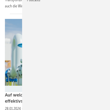
auch die
Windbranche.
Yingyaipumi - stock.adobe.com
Auf welchem Weg importiert Deutschland am
effektivstes
Wasserstoff?
28.01.2024
-
Pipeline, Bahn oder Schiff: Studie des Fraunhofer IEG