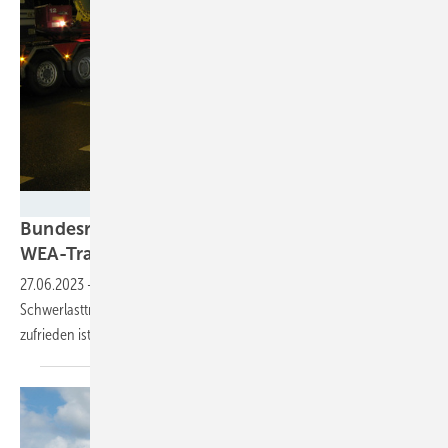
Heiko Jessen
Bundesrat beschließt Erleichterungen für
WEA-Transporte
27.06.2023
-
Künftig dürfen auch private Dienste
Schwerlasttransporte über Landesgrenzen hinweg begleiten – doch
zufrieden ist die Ländervertretung mit der Regelung
nicht.