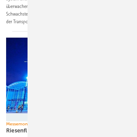
überwachen. Mit ihrem dreistufigen Überwachungssystem wollen sie
Schwachstellen in der Transportkette ausfindig machen und die Zahl
der Transportschäden
verringern.
Foto: Nordex SE
Messemonument zur Windenergy
Riesenflügel in
Hamburg