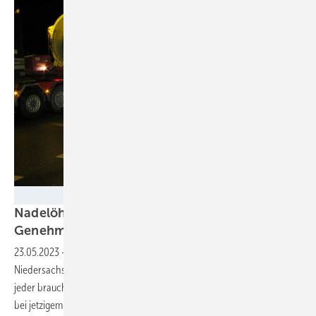
Heiko Jessen
Nadelöhr Transport: Mindestens 100
Genehmigungen für eine
Windkraftanlage
23.05.2023
-
Bis zu 40.000 Schwerlasttransporte sind allein in
Niedersachsen für den Ausbau der Windenergie bis 2035 nötig – und
jeder braucht zehn Genehmigungen oder mehr. Der LEE sieht deshalb
bei jetzigem Genehmigungstempo die Ziele in
Gefahr.