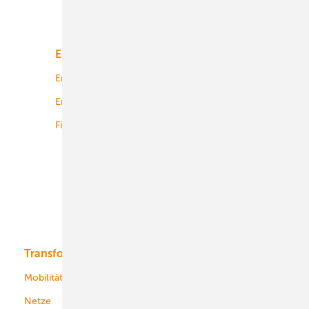
Unsere Themen
Energiemarkt
Technologie
Energierecht
Planung
Energiemärkte weltweit
Logistik
Finanzierung
Betrieb
Onshore-Wind
Offshore-Wind
Solar
Bioenergie
Transformation
Energieversorger
Service
Mobilität
Kommunen
Netze
Stadtwerke