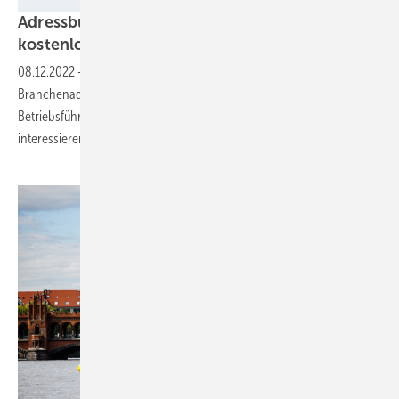
TFV
Adressbuch der Windenergie 2023 jetzt
kostenlos
downloaden
08.12.2022
-
Sichern Sie sich Ihr Adressbuch mit allen wichtigen
Branchenadressen für alle, die Windparks planen wollen, in der
Betriebsführung Unterstützung benötigen oder sich für das Thema
interessieren.