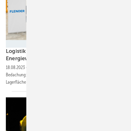
Flender GmbH
Logistik-Konzept leistet Beitrag zur
Energiewende
18.08.2023
-
Kurze Transportwege, zentrale Lagerung, Photovoltaik-
Bedachung: Flender eröffnet am Standort Voerde Logistik- und
Lagerflächen mit einem Umfang von 18.000
Quadratmetern.