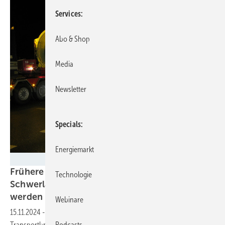
Services
Abo & Shop
Media
Newsletter
Specials
Energiemarkt
Heiko Jessen
Frühere Nachtfahrten: Groß- und
Technologie
Schwerlasttransporte sollen vereinfacht
werden
Webinare
15.11.2024
-
Mit flexibleren Regelungen will die Bundesregierung der
Transportbranche Hürden aus dem Weg räumen. Davon profitiert
Podcasts