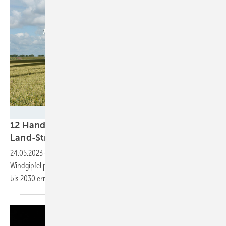
BWE/Tim Riediger
12 Handlungsfelder: Habeck legt Wind-an-
Land-Strategie
vor
24.05.2023
-
So soll der Ausbau Tempo aufnehmen: Beim zweiten
Windgipfel präsentiert der Wirtschaftsminister Vorschläge wie 160 GW
bis 2030 erreicht werden
können.