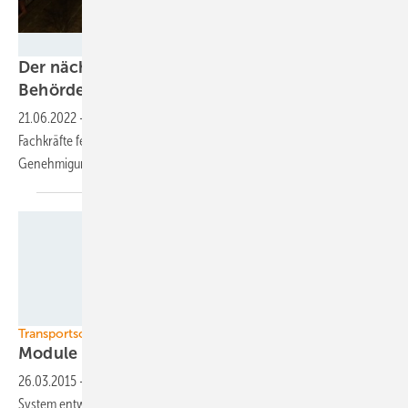
MLK-Gruppe
Der nächste Flaschenhals: Fachkräftemangel in
Behörden
wächst
21.06.2022
-
Im öffentlichen Sektor könnten bis 2030 eine Million
Fachkräfte fehlen. Betroffen wären davon auch die
Genehmigungsbehörden für
EE-Projekte.
TÜV Rheinland/DB Schenker
Transportschäden aufdecken
Module lückenlos
überwacht
26.03.2015
-
Der TÜV Rheinland hat zusammen mit DB Schenker ein
System entwickelt, um den Transport von Solarmodulen lückenlos zu