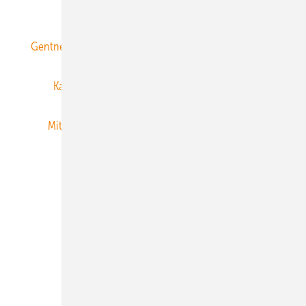
ERNEUERBARE ENERGIEN abonnieren
Gentner Energy Media
Gentner Verlag
Impressum
Karriere bei Gentner
Team
Mediaservice
Mitgliedschaften und Engagement
Newsletter
Privacy Manager
RSS-Feed
Veranstaltungen / Webinare
© 2026 ERNEUERBARE ENERGIEN