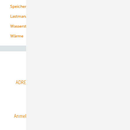
Speicher
Energiekonzerne
Lastmanagement
Wasserstoff
Wärme
Abo- & Leserservice
ADRESSBUCH der WIND- und SOLARENERGIE
AGB
Alle Inhalte chronologisch
Anmelden
Anmeldung & Registrierung
Datenschutz
E-Paper