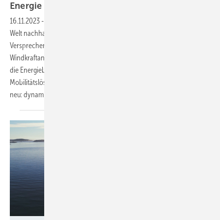
Energie der Zukunft trifft Mobilität von
morgen
16.11.2023
-
Im Kern der Energiewende steht das Versprechen, unsere
Welt nachhaltiger, effizienter und grüner zu gestalten. Ein
Versprechen, das auch Europcar ganzheitlich lebt. Leistungsstarke
Windkraftanlagen und effiziente Photovoltaikmodule revolutionieren
die Energiebranche - wir definieren mit unseren zukunftsweisenden
Mobilitätslösungen den Fuhrpark für Unternehmen jeder Branche
neu: dynamisch, innovativ und
transparent.