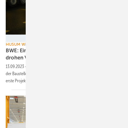
Heiko Jessen
HUSUM Wind
BWE: Einem Drittel der Wind-Baustellen
drohen
Verzögerungspönalen
13.09.2023
-
Wenn die Transportgenehmigungen fehlen, geht es auf
der Baustelle nicht weiter. BWE-Geschäftführer Wolfram Axthelm sieht
erste Projekte von Strafzahlungen
bedroht.