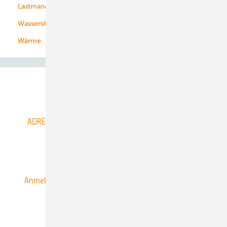
Lastmanagement
Wasserstoff
Wärme
Abo- & Leserservice
ADRESSBUCH der WIND- und SOLARENERGIE
AGB
Alle Inhalte chronologisch
Anmelden
Anmeldung & Registrierung
Datenschutz
E-Paper
ERNEUERBARE ENERGIEN abonnieren