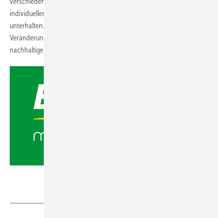
verschiedenen Messen im Jahr 2024 zu treffen und uns über Ihre
individuellen Bedürfnisse im Bereich Mobilität und Transport zu
unterhalten. Ein persönliches Gespräch ist oft der Beginn großer
Veränderungen – lassen Sie uns gemeinsam den Weg in eine
nachhaltige Zukunft gehen.
Europcar