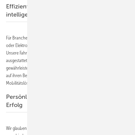
Effizienter und sicherer Transport dank
intelligenter Einbau-Lösungen
Für Branchen, die mit empfindlichen Komponenten wie Solarzellen
oder Elektronik-Bauteilen arbeiten, ist Sicherheit entscheidend.
Unsere Fahrzeuge sind auf Wunsch mit speziellen Regaleinbauten
ausgestattet, die einen effizienten und gefahrlosen Transport
gewährleisten. Dies ist ein weiterer Schritt, um unsere Vision von einer
auf ihren Bedarf angepassten, nachhaltigen und effizienten
Mobilitätslösung zu verwirklichen.
Persönliche Beratung ist der Schlüssel zum
Erfolg
Wir glauben an den direkten Austausch. Daher freuen wir uns, Sie auf