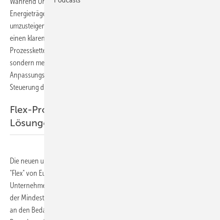
Während Unternehmen sich bemühen, den Verbrauch fossiler
Energieträger zu reduzieren und auf erneuerbare Energien
umzusteigen, erfordert dies Innovation, Anpassungsfähigkeit und
einen klaren Blick für Nachhaltigkeit entlang der gesamten
Prozesskette. Das bedeutet nicht nur ständige Weiterentwicklung,
sondern mehr Flexibilität und eine höhere und schnellere
Anpassungsfähigkeit als früher. Etwa bei der bedarfsgerechten
Steuerung des Fuhrparks: Er muss dynamisch und adaptiv bleiben.
Flex-Produkte bieten bedarfsgerechte
Lösungen
Die neuen und individuell anpassbaren Angebote "SuperFlex" und
"Flex" von Europcar garantieren genau diese Flexibilität. Denn als
Unternehmen profitieren Sie von flexiblen Kündigungsoptionen nach
der Mindestlaufzeit und können so stets Ihre Fuhrparkgröße optimal
an den Bedarf anpassen. Dieser dynamische Ansatz ist für alle