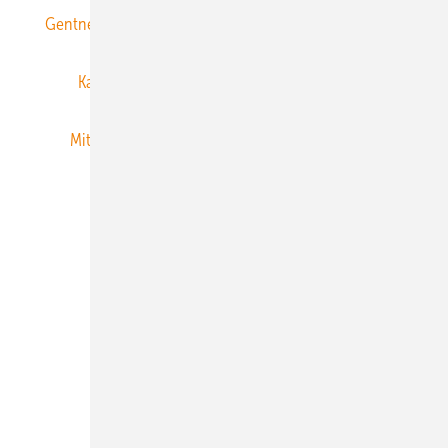
Gentner Energy Media
Gentner Verlag
Impressum
Karriere bei Gentner
Team
Mediaservice
Mitgliedschaften und Engagement
Newsletter
Privacy Manager
RSS-Feed
Veranstaltungen / Webinare
© 2026 ERNEUERBARE ENERGIEN