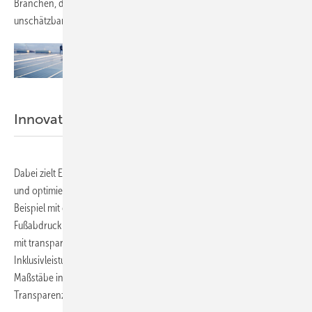
Branchen, die in einem stetig wandelnden Markt operieren, von
unschätzbarem Wert.
Europcar
Innovation mit Transparenz
Dabei zielt Europcar in Sachen maßgeschneiderter Fuhrparkgröße
und optimierter Auslastung auch auf mehr Nachhaltigkeit - zum
Beispiel mit einer Flotte von modernen Fahrzeugen, die den CO2-
Fußabdruck so klein wie möglich hält. Diesen Service bieten wir Ihnen
mit transparenten Preismodellen sowie umfassenden
Inklusivleistungen und setzen damit im Mobilitätssektor nicht nur
Maßstäbe in Sachen Innovation, sondern auch in Sachen
Transparenz.