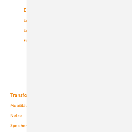
Energiemarkt
Technologie
Energierecht
Planung
Energiemärkte weltweit
Logistik
Finanzierung
Betrieb
Onshore-Wind
Offshore-Wind
Solar
Bioenergie
Transformation
Energieversorger
Service
Mobilität
Kommunen
Netze
Stadtwerke
Speicher
Energiekonzerne