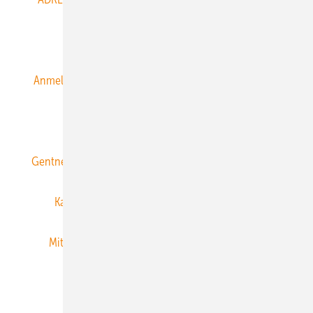
Alle Inhalte chronologisch
Anmelden
Anmeldung & Registrierung
Datenschutz
E-Paper
ERNEUERBARE ENERGIEN abonnieren
Gentner Energy Media
Gentner Verlag
Impressum
Karriere bei Gentner
Team
Mediaservice
Mitgliedschaften und Engagement
Newsletter
Privacy Manager
RSS-Feed