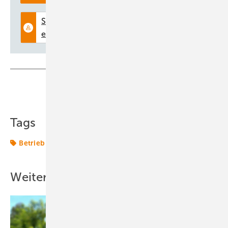
genug Flächen ausgewiesen, wir haben mehrfach das
Ausschreibungssystem umgestellt. Das Bundesamt für
Seeschifffahrt und Hydrographie – kurz: BSH – scheint darüber
hinaus nicht mit genügend Personal ausgestattet zu sein.
Nicole
Weinhold
Weitere Informationen:
erneuerbareenergien.de
Teilen
Link kopieren
Jörg Kubitza
Tags
seit März Geschäftsführer des Offshore-Planers
Ørsted Deutschland
Betrieb
Windenergie
Ørsted
Orsted
Weitere Inhalte