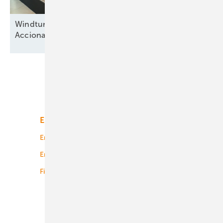
Windturbinenbauer Nordex und Anteilseigner
Acciona offen für neue
Wachstumsphase
Unsere Themen
Energiemarkt
Technologie
Energierecht
Planung
Energiemärkte weltweit
Logistik
Finanzierung
Betrieb
Onshore-Wind
Offshore-Wind
Solar