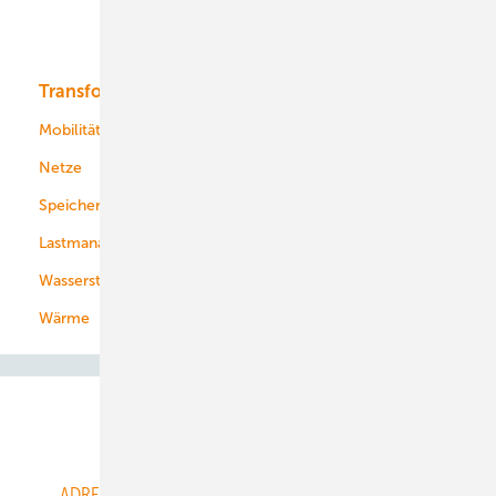
Bioenergie
Transformation
Energieversorger
Service
Mobilität
Kommunen
Netze
Stadtwerke
Speicher
Energiekonzerne
Lastmanagement
Wasserstoff
Wärme
Abo- & Leserservice
ADRESSBUCH der WIND- und SOLARENERGIE
AGB