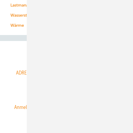
Lastmanagement
Wasserstoff
Wärme
Abo- & Leserservice
ADRESSBUCH der WIND- und SOLARENERGIE
AGB
Alle Inhalte chronologisch
Anmelden
Anmeldung & Registrierung
Datenschutz
E-Paper
ERNEUERBARE ENERGIEN abonnieren