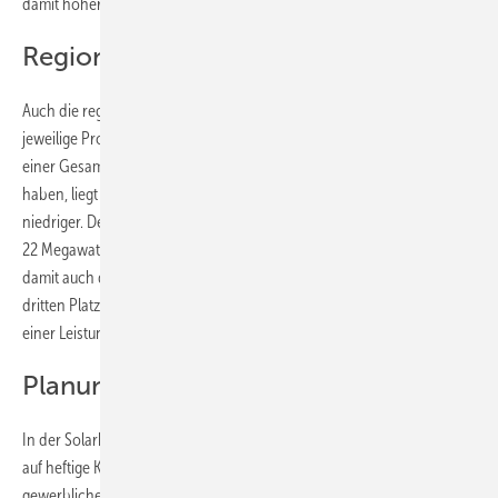
damit höher als in der Vorrunde, als er 6,88 Cent pro Kilowatt betrug.
Regionale Unterschiede
Auch die regionale Verteilung war genauso unterschiedlich wie die
jeweilige Projektgröße. Während in Sachsen-Anhalt 25 Projekte mit
einer Gesamtleistung von 34 Megawatt einen Zuschlag bekommen
haben, liegt die durchschnittliche Anlagengröße in Brandenburg
niedriger. Denn hier verteilt sich die bezuschlagte Gesamtleitung von
22 Megawatt auf 32 Gebote. Diese beiden Bundesländer konnten
damit auch die meisten Marktprämien für sich gewinnen. Auf dem
dritten Platz liegt Niedersachsen mit 16 Zuschlägen für Projekte mit
einer Leistung von 25 Megawatt.
Planung wird komplizierter
In der Solarbranche stoßen die Ausschreibungen von Dachanlagen
auf heftige Kritik. Nicht nur, weil sie den Ausbau im wichtigen
gewerblichen Segment behindern, sondern auch weil sie ein höheres