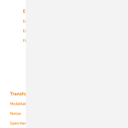
Energiemarkt
Technologie
Energierecht
Planung
Energiemärkte weltweit
Logistik
Finanzierung
Betrieb
Onshore-Wind
Offshore-Wind
Solar
Bioenergie
Transformation
Energieversorger
Service
Mobilität
Kommunen
Netze
Stadtwerke
Speicher
Energiekonzerne