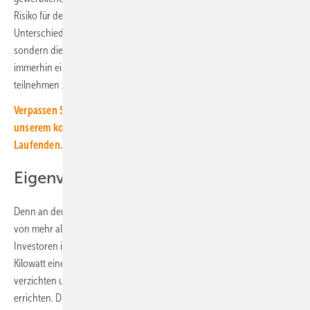
Risiko für den Investor bedeuten. Schließlich hängt hier – im
Unterschied zum Freiflächenprojekt – nicht nur die Solaranlage dran,
sondern die Planung des gesamten Gebäudes. Auch wenn das EEG
immerhin einen Ausweg offen lässt, um nicht an den Auktionen
teilnehmen zu müssen, bleibt es eine unnötig hohe Hürde.
Verpassen Sie keine Information rund um die Energiewende! Mit
unserem kostenlosen Newsletter bleiben Sie immer auf dem
Laufenden.
Eigenverbrauch ohne Ausschreibung
Denn an den Ausschreibungen müssen Projekte mit einer Leistung
von mehr als 300 Kilowatt teilnehmen. Alternativ können die
Investoren in Anlagen mit einer Leistung zwischen 300 und 750
Kilowatt eine Einspeisevergütung für die Hälfte des erzeugten Stroms
verzichten und den Generator auch außerhalb von Ausschreibungen
errichten. Dies ist vor allem für Eigenverbraucher eine Möglichkeit,