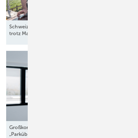
Schweiz: Bessere Stimmung in der Solarbranche
trotz
Marktstagnation
Großkomponentendienst auf See:
„Parkübergreifende
Troubleshooter“