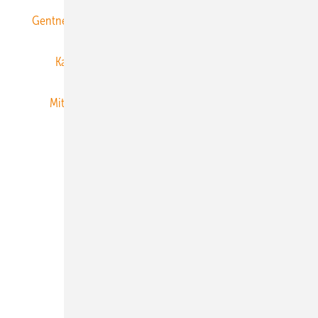
Gentner Energy Media
Gentner Verlag
Impressum
Karriere bei Gentner
Team
Mediaservice
Mitgliedschaften und Engagement
Newsletter
Privacy Manager
RSS-Feed
Veranstaltungen / Webinare
© 2026 ERNEUERBARE ENERGIEN