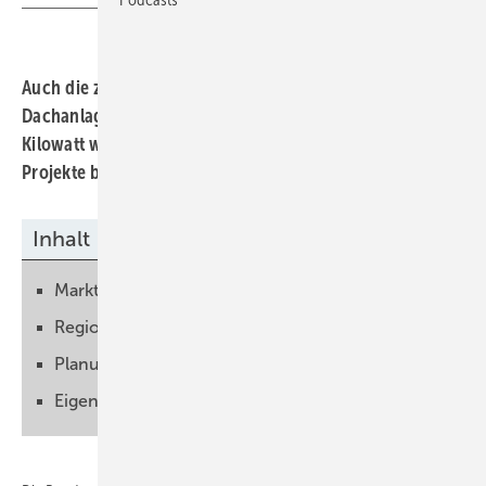
Auch die zweite Ausschreibung von Marktprämien für
Dachanlagen mit einer Leistung von mehr als 300
Kilowatt waren überzeichnet. Nur zwei Drittel der
Projekte bekommen einen Vergütung.
Inhalt
Marktprämie steigt auf 7,53 Cent
Regionale Unterschiede
Planung wird komplizierter
Eigenverbrauch ohne Ausschreibung