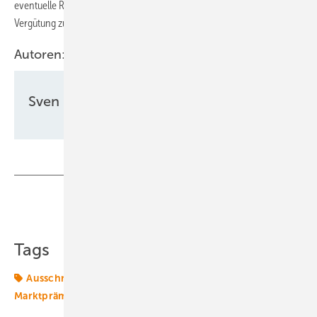
eventuelle Reststrommengen in Netz einzuspeisen und dafür eine
Vergütung zu bekommen.
Autoren:
Sven Ullrich
Teilen
Link kopieren
Tags
Ausschreibungen
Betrieb
Förderung
Marktprämie
Photovoltaik
Solarenergie