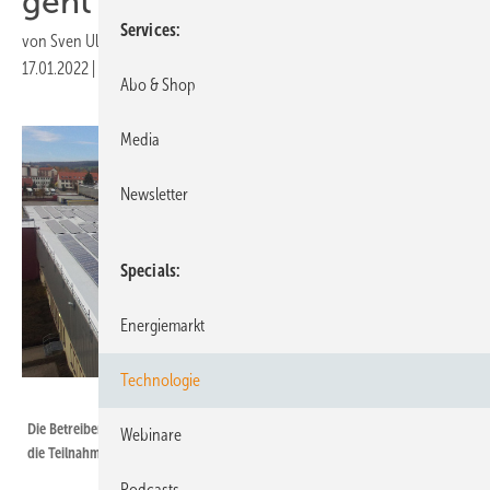
geht leer aus
Services
von
Sven Ullrich
17.01.2022
|
Druckvorschau
Abo & Shop
Media
Newsletter
Specials
Energiemarkt
Technologie
Kaco New Energy
Die Betreiber von großen Dachanlagen können mit dem Eigenverbrauch
Webinare
die Teilnahme an Ausschreibungen verhindern.
Podcasts