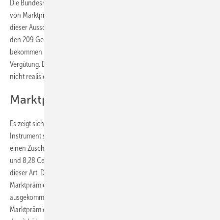
Die Bundesnetzagentur hat die Ergebnisse der zweite Ausschreibung
von Marktprämien für solare Dachanlagen bekanntgegeben. Auch in
dieser Ausschreibungsrunde gingen viele Projekte leer aus. Denn von
den 209 Geboten mit einer Gesamtleistung von 233 Megawatt
bekommen nur 136 Projekte mit einer Leistung von 154 Megawatt eine
Vergütung. Damit kann immerhin ein Drittel der geplanten Anlagen
nicht realisiert werden.
Marktprämie steigt auf 7,53 Cent
Es zeigt sich auch, dass die Ausschreibungen kein geeignetes
Instrument sind, um die Kosten zu senken. Denn die Gebote, die noch
einen Zuschlag bekommen haben liegen mit Werten zwischen 5,70
und 8,28 Cent pro Kilowatt höher als bei der ersten Ausschreibung
dieser Art. Damals bekamen Projekte einen Zuschlag, die mit
Marktprämien zwischen 5,35 und 7,89 Cent pro Kilowatt
ausgekommen sind. Mengengewichtet liegt die Höhe der
Marktprämien in dieser Ausschreibung bei 7,43 Cent pro Kilowatt und