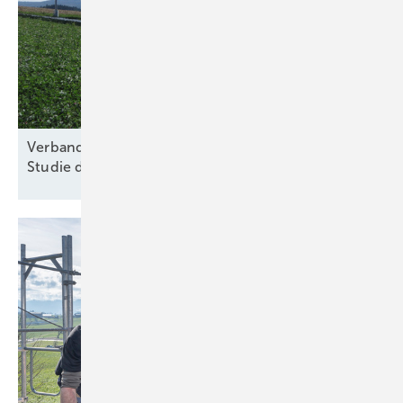
Verband für nachhaltige Agri-PV kritisiert Kosten-
Studie des
Thünen-Instituts