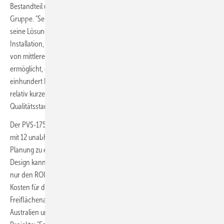
Bestandteil unserer Projekte“, sagt Mark Yates, Direktor der Yes-
Gruppe. "Seine Produkte sind modular, flexibel und skalierbar und
seine Lösungen bieten eine einfache und effektive Lösung für die
Installation, den Einsatz und den laufenden Betrieb und die Wartung
von mittleren bis großen Projekten.“ Dies habe es der Yes-Gruppe
ermöglicht, deren verteiltes Netz von Solarparks - bestehend aus über
einhundert Projekten von 200 kW bis 5 MW - in ganz Südaustralien in
relativ kurzer Zeit und unter Einhaltung eines sehr hohen
Qualitätsstandards zu errichten.
Der PVS-175 von Fimer ist ein dreiphasiger String-Wechselrichter, der
mit 12 unabhängigen MPPTs ausgestattet ist, um die Flexibilität bei der
Planung zu erhöhen und die Erträge zu steigern. Das sicherungsfreie
Design kann bis zu 185 kVA bei 800Vac liefern. Dies maximiert nicht
nur den ROI für Freiflächenanwendungen, sondern senkt auch die
Kosten für die Systembilanz bei kleinen bis großen PV-
Freiflächenanlagen. Jason Venning, Fimer Country Manager -
Australien und Neuseeland, sagte über die Fimer-Lösung für diese