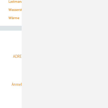
Lastmanagement
Wasserstoff
Wärme
Abo- & Leserservice
ADRESSBUCH der WIND- und SOLARENERGIE
AGB
Alle Inhalte chronologisch
Anmelden
Anmeldung & Registrierung
Datenschutz
E-Paper
ERNEUERBARE ENERGIEN abonnieren