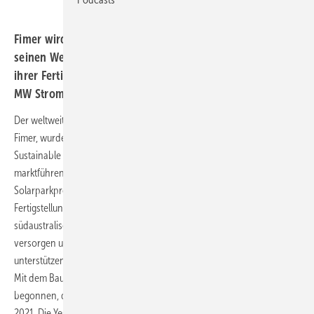
Fimer wird fünf Solarpark-Projekte in Südaustralien mit
seinen Wechselrichtertechnologien versorgen. Nach
ihrer Fertigstellung werden die mittelgroßen Anlagen 20
MW Strom in das südaustralische Netz einspeisen.
Der weltweit tätige Hersteller von Anlagen für erneuerbare Energien,
Fimer, wurde von der Yates Electrical Services Group (Yes Group) und
Sustainable Energy Infrastructure (SEI) beauftragt, seine
marktführenden Wechselrichtertechnologien für fünf
Solarparkprojekte in Südaustralien bereitzustellen. Nach ihrer
Fertigstellung werden die mittelgroßen Anlagen 20 MW Strom in das
südaustralische Netz einspeisen, etwa 5.000 Haushalte mit Strom
versorgen und die Umstellung auf mehr erneuerbare Energien
unterstützen.
Mit dem Bau der ersten beiden Projekte wurde Anfang 2021
begonnen, die endgültige Inbetriebnahme erfolgte im September
2021. Die Yes-Gruppe hat beide Solarparks mit den