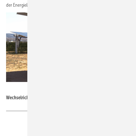
der Energiebranche. (nw)
Fimer
Wechselrichterlösungen von Fimer in südaustralischem Solarpark.
Teilen
Link kopieren