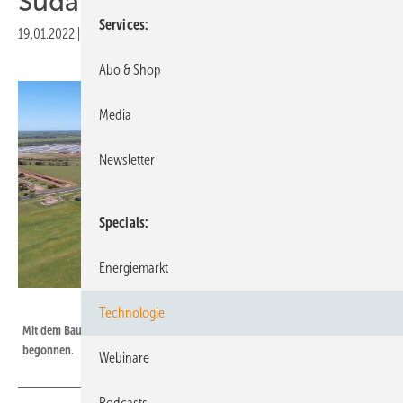
Südaustralien
Services
19.01.2022
|
Druckvorschau
Abo & Shop
Media
Newsletter
Specials
Energiemarkt
Fimer
Technologie
Mit dem Bau der ersten Projekte in Südaustralien wurde 2021 bereits
begonnen.
Webinare
Podcasts