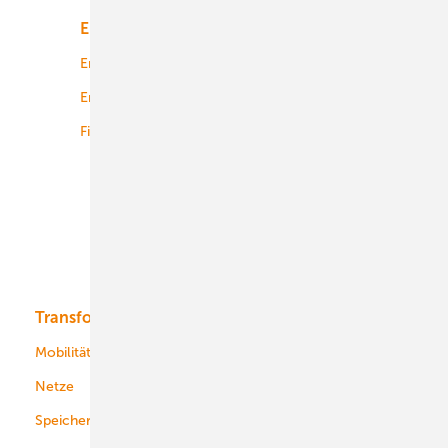
Energiemarkt
Technologie
Energierecht
Planung
Energiemärkte weltweit
Logistik
Finanzierung
Betrieb
Onshore-Wind
Offshore-Wind
Solar
Bioenergie
Transformation
Energieversorger
Service
Mobilität
Kommunen
Netze
Stadtwerke
Speicher
Energiekonzerne