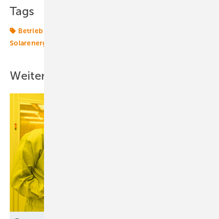
Tags
Betrieb
Freiflächen
Photovoltaikanlage
Solarenergie
Solartechnik
Wechselrichter
Weitere Inhalte