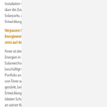
Installation von Lösungen für Privathaushalte und Gewerbebetriebe
über die Zusammenarbeit mit Landwirten bei der Entwicklung kleiner
Solarparks, die neue Einkommensquellen erschließen, bis hin zur
Entwicklung großer Solarprojekte für Versorgungsunternehmen.
Verpassen Sie keine Information rund um die solar
Energiewende! Mit unserem kostenlosen Newsletter bleiben Sie
stets auf dem Laufenden.
Fimer ist der viertgrößte Anbieter von Ausrüstungen für erneuerbare
Energien in der Welt. Das Unternehmen, das sich auf
Solarwechselrichter und Elektromobilitätssysteme spezialisiert hat,
beschäftigt weltweit über 1100 Mitarbeiter und bietet ein umfassendes
Portfolio an Solarlösungen für alle Anwendungen. Die Kompetenzen
von Fimer werden durch seinen mutigen und agilen Ansatz weiter
gestärkt, bei dem das Unternehmen konsequent in Forschung und
Entwicklung investiert. Mit einer Präsenz in mehr als 20 Ländern sowie
lokalen Schulungszentren und Produktionszentren bleibt Fimer nah
an seinen Kunden und der sich ständig weiterentwickelnden Dynamik