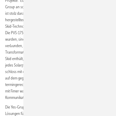
Projekte: "Es war fantastisch, wieder mit Mark und dem Team der Yes
Group an solch hochwertigen Solarparkprojekten zu arbeiten. Fimer
ist stolz darauf, an beiden Standorten unsere hochwertigen, in Italien
hergestellten PVS-175 String-Wechselrichter und die MV Compact
Skid-Technologie geliefert zu haben."
Die PVS-175 Wechselrichter, die an beiden Standorten installiert
wurden, sind mit Fimers Medium Voltage Compact Skid (MVCS)
verbunden, das sowohl NS- als auch MS-Schaltanlagen,
Transformatoren und Schutzvorrichtungen in einem vorgefertigten
Skid enthält, das einen einfachen und kostengünstigen Anschluss
jedes Solarparks an das südaustralische Netz ermöglicht. Mark Yates
schloss mit den Worten: "Unsere Beziehung zu Fimer basiert seit jeher
auf dem gegenseitigen Verständnis, qualitativ hochwertige Projekte
termingerecht und innerhalb des Budgets zu liefern. Unser Umgang
mit Fimer war immer professionell, mit einem hohen Maß an
Kommunikation und hervorragenden Lieferzeiten."
Die Yes-Gruppe ist seit langem führend bei der Bereitstellung von
Lösungen für erneuerbare Energien in Südaustralien, von der