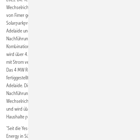
Wechselrichterlösungen PVS-175 und Medium Voltage Compact Skid
von Fimer geplant, installiert und in Betrieb genommen. Das 1,9-MW-
Solarparkprojekt Bowmans befindet sich 100 km nördlich von
Adelaide und umfasst 4.400 Solarmodule, eine einachsige
Nachführung und elf Fimer PVS-175 String-Wechselrichter in
Kombination mit der PVS-175-MVCS-Lösung von Fimer. Die Anlage
wird über 4.850 MWh pro Jahr produzieren oder über 750 Haushalte
mit Strom versorgen.
Das 4 MW Renmark Solar Farm Projekt war das zweite Projekt, das
fertiggestellt wurde und befindet sich 250 km nordöstlich von
Adelaide. Die Anlage umfasst über 9.790 Solarmodule, eine einachsige
Nachführung und vierundzwanzig Fimer PVS-175 String-
Wechselrichter, kombiniert mit der PVS-175-MVCS-Lösung von Fimer,
und wird über 10.000 MWh pro Jahr oder Strom für über 1300
Haushalte produzieren.
"Seit die Yes-Gruppe vor fünf Jahren das Projekt Redmud Green
Energy in Südaustralien ins Leben gerufen hat, ist Fimer ein wichtiger