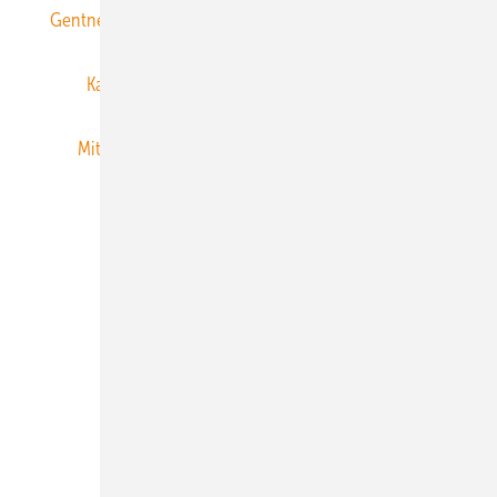
Gentner Energy Media
Gentner Verlag
Impressum
Karriere bei Gentner
Team
Mediaservice
Mitgliedschaften und Engagement
Newsletter
Privacy Manager
RSS-Feed
Veranstaltungen / Webinare
© 2026 ERNEUERBARE ENERGIEN