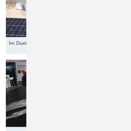
Im Duett am
Netz