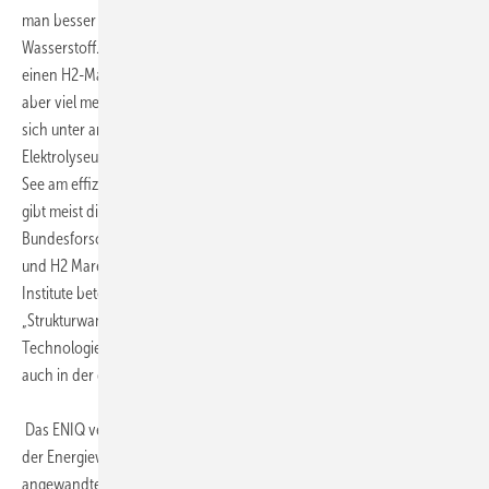
man besser gemeinsam erörtert. Ein Beispiel dafür ist das Thema
Wasserstoff. Hier haben Fraunhofer IKTS, IEG und ISI gemeinsam
einen H2-Masterplan für Ostdeutschland erarbeitet. Tatsächlich sind
aber viel mehr Institute in das involviert. Das IWES etwa beschäftigt
sich unter anderem in dem Projekt H2 Mare mit der Frage, wie
Elektrolyseure den Strom aus Offshore-Windparks gleich auf hoher
See am effizientesten in Wasserstoff umwandeln könnten. Letztlich
gibt meist die Wirtschaft die Themen vor. Das
Bundesforschungsministerium hat derweil Großprojekte wie H2 Giga
und H2 Mare ins Leben gerufen, an denen ebenfalls Fraunhofer-
Institute beteiligt sind. IWES-Chef Andreas Reuter spricht von einem
„Strukturwandel im Fraunhofer“. Vernetzung der verschiedenen
Technologien ist dort das Thema –genau wie die Sektorkopplung ja
auch in der gesamten Energiewirtschaft fokussiert wird.
Das ENIQ verfügt über eine Infrastruktur, die alle zentralen Akteure
der Energiewende zusammenführt. Der Schwerpunkt liegt auf der
angewandten Energieforschung und den technologischen und