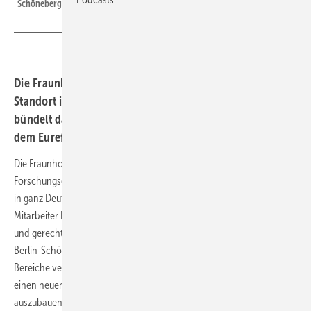
Schöneberg.
Die Fraunhofer Energieforschung hat einen neuen
Standort in Berlin, der dem Wissenstransfer dient: ENIQ
bündelt das Fraunhofer-Fachwissen rund um Energie auf
dem Euref-Campus.
Die Fraunhofer-Gesellschaft betreibt derzeit mehr als 80
Forschungseinrichtungen, davon 74 Institute, an über 40 Standorten
in ganz Deutschland. In davon 20 Instituten betreiben rund 2.000
Mitarbeiter Forschung und Entwicklung für eine klimaneutrale, sichere
und gerechte Energieversorgung. ENIQ auf dem Euref-Campus in
Berlin-Schöneberg soll nun als neuer Showroom die verschiedenen
Bereiche verknüpfen. „Mit dem ENIQ geht die Fraunhofer-Gesellschaft
einen neuen Weg, um den Wissenstransfer der Energieforschung
auszubauen. Wir freuen uns über diese gelungene Einrichtung, die das