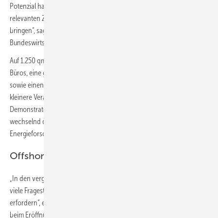
Potenzial hat, technische Innovationen noch schneller an die
relevanten Zielgruppen für die Umsetzung der Energiewende zu
bringen“, sagt Andreas Feicht, Staatssekretär für Energie im
Bundeswirtschaftsministerium anlässlich der Einweihung Ende Juni.
Auf 1.250 qm Fläche verfügt ENIQ über zwei Workshop-Räume, drei
Büros, eine große Veranstaltungs-Freifläche, eine Hörsaaltreppe
sowie einen Ausstellungsbereich. Die Infrastruktur ist für größere und
kleinere Veranstaltungen ausgelegt. Weiterhin gibt es digitale
Demonstratoren sowie Technologie-Exponate, die regelmäßig
wechselnd die Veranstaltungen vor Ort flankieren und der Fraunhofer
Energieforschung ein Technologie-Schaufenster bieten.
Offshore-Windkraft und Wasserstoff
„In den vergangenen fünf bis sechs Jahren haben wir gesehen, dass
viele Fragestellungen ein hohes Maß an Systemverständnis
erfordern“, erklärt Hans-Martin Hennig, Leiter des Fraunhofer ISE,
beim Eröffnung-Presselunch. Es gebe viele Forschungsfragen, die