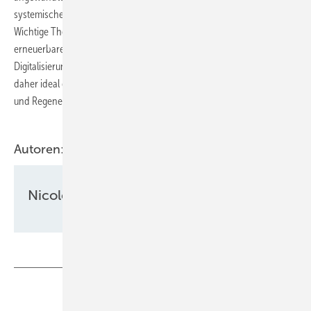
systemischen Lösungen, die Fraunhofer in diesem Rahmen anbietet.
Wichtige Themen sind Energiesystemfragen, Energieinfrastrukturen,
erneuerbare Energien, Energiespeicher, Energieeffizienz oder die
Digitalisierung des Energiesystems. Der Standort am Euref ist von
daher ideal gewählt, als dass dort zahlreiche Energieunternehmen
und Regenerativverbände ansässig sind.
Autoren:
Nicole Weinhold
Teilen
Link kopieren