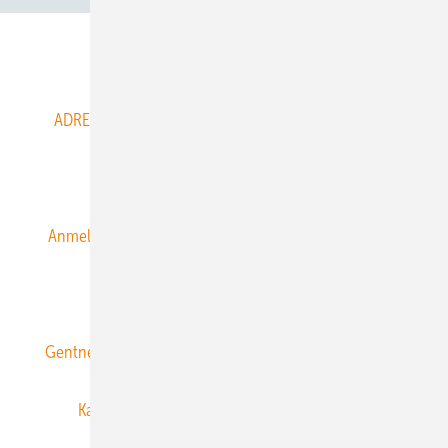
Abo- & Leserservice
ADRESSBUCH der WIND- und SOLARENERGIE
AGB
Alle Inhalte chronologisch
Anmelden
Anmeldung & Registrierung
Datenschutz
E-Paper
ERNEUERBARE ENERGIEN abonnieren
Gentner Energy Media
Gentner Verlag
Impressum
Karriere bei Gentner
Team
Mediaservice