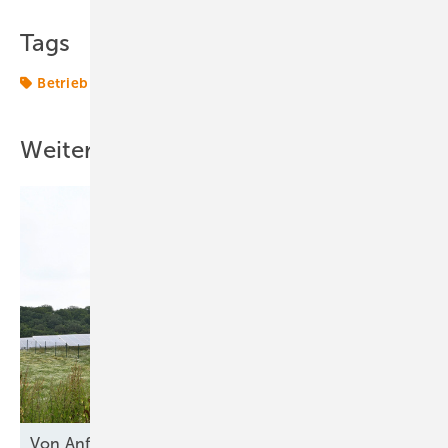
Tags
Betrieb
Forschung
Techniktrends
Weitere Inhalte
Von Anfang an
geschützt