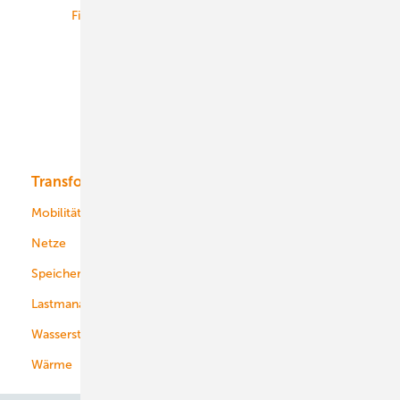
Finanzierung
Betrieb
Onshore-Wind
Offshore-Wind
Solar
Bioenergie
Transformation
Energieversorger
Service
Mobilität
Kommunen
Netze
Stadtwerke
Speicher
Energiekonzerne
Lastmanagement
Wasserstoff
Wärme