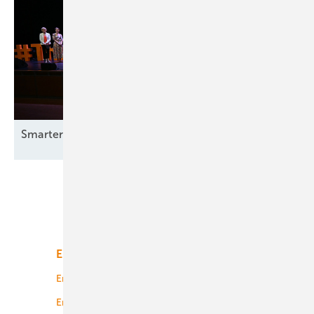
Smarter E Awards – die Gewinner stehen
fest
Unsere Themen
Energiemarkt
Technologie
Energierecht
Planung
Energiemärkte weltweit
Logistik