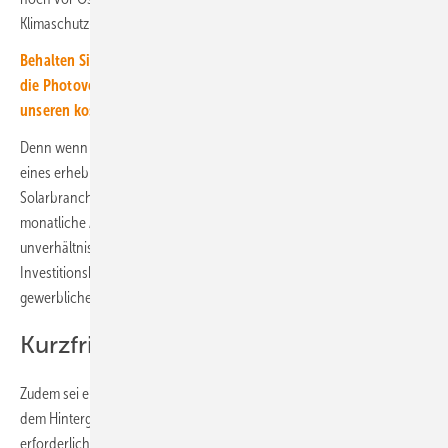
Klimaschutz-Sofortprogramm umzusetzen.
Behalten Sie den Solarmarkt und die Rahmenbedingungen für
die Photovoltaik immer im Blick! Abonnieren Sie dazu einfach
unseren kostenlosen Newsletter.
Denn wenn dieses weiter herausgezögert wird, könne sich aufgrund
eines erheblichen Reformstaus das Investitionsklima in der
Solarbranche schnell eintrüben, warnt Körnig. Er nennt vor allem die
monatliche Absenkung von Marktprämien und eine Fülle
unverhältnismäßiger bürokratischer Auflagen als Gründe, die die
Investitionsbereitschaft zunehmend dämpfen, vor allem im
gewerblichen Segment.
Kurzfristige Erfolge sind möglich
Zudem sei ein schnelles und beherztes politisches Handeln auch vor
dem Hintergrund pandemiebedingter längerer Lieferzeiten unbedingt
erforderlich. „Bei schnellem Handeln wird die Bundesregierung noch