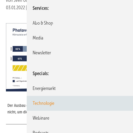
von
Sven Ullrich
03.01.2022
|
Druckvorschau
Services
Abo & Shop
Media
Newsletter
Specials
Energiemarkt
BSW Solar
Technologie
Der Ausbau der Photovoltaik hat zwar zugelegt. Das reicht aber noch
nicht, um die Klimaschutzziele zu erreichen.
Webinare
Podcasts