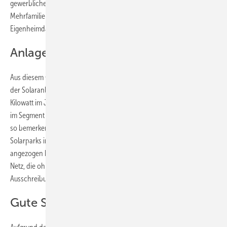
gewerblichen Dachanlagen und der Anlagen auf
Mehrfamilienhäusern der Zubau. Dieser findet vor allem auf den
Eigenheimdächern in Deutschland statt.
Anlagen werden kleiner
Aus diesem Grund verringert sich auch die durchschnittliche Größe
der Solaranlagen. Diese sinkt von 26,1 Kilowatt im Jahr 2020 auf 22,1
Kilowatt im Jahr 2021. Damit wird deutlich, dass der Zubau vor allem
im Segment der Kleinanlagen stattgefunden hat. Die Zahlen sind um
so bemerkenswerter, da der BSW Solar mitteilt, dass auch der Bau von
Solarparks im vergangenen Jahr im Verglich zu 2020 deutlich
angezogen hat. Schließlich gingen viele große Freiflächenanlagen ans
Netz, die ohne Förderung auskommen und damit nicht von den
Ausschreibungen abhängig sind.
Gute Stimmung in der Solarbranche