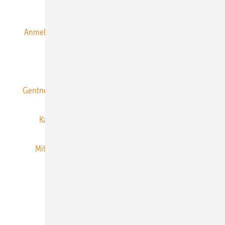
Alle Inhalte chronologisch
Anmelden
Anmeldung & Registrierung
Datenschutz
E-Paper
ERNEUERBARE ENERGIEN abonnieren
Gentner Energy Media
Gentner Verlag
Impressum
Karriere bei Gentner
Team
Mediaservice
Mitgliedschaften und Engagement
Newsletter
Privacy Manager
RSS-Feed
Veranstaltungen / Webinare