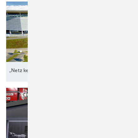
„Netz kein Engpass
mehr“