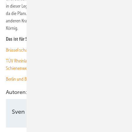
in dieser Legislaturperiode erste Früchte ihrer Arbeit ernten können,
da die Planungsvorläufe bei Solarkraftwerken im Gegensatz zu
anderen Kraftwerksneubauten vergleichsweise kurz sind“, erklärt
Körnig.
Das ist für Sie ebenfalls interessant:
Brüssel schafft Ausschreibungspflicht teilweise ab
TÜV Rheinland untersucht Ausbaupotenzial der Photovoltaik an
Schienenwegen
Berlin und Brandenburg brauchen 39 Gigawatt Photovoltaik
Autoren:
Sven Ullrich