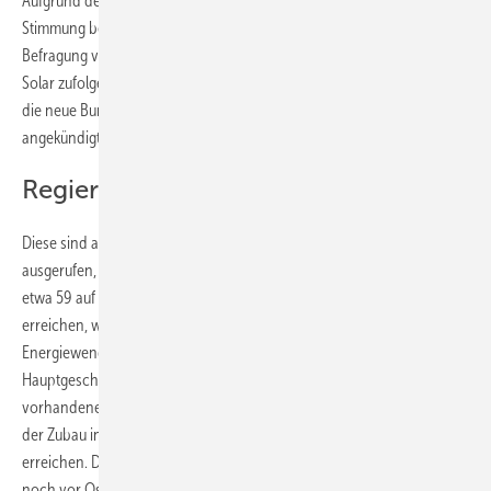
Aufgrund der steigenden Nachfrage nach Solaranlagen ist die
Stimmung bei den Photovoltaikunternehmen entsprechend gut. Einer
Befragung von über 100 Unternehmen der Branche durch den BSW
Solar zufolge blicken diese positiv ins neue Jahr. Dies um so mehr, da
die neue Bundesregierung Verbesserungen für die Photovoltaik
angekündigt hat.
Regierung muss schnell handeln
Diese sind auch dringend notwendig. Schließlich hat Berlin das Ziel
ausgerufen, bis 2030 die installierte Solarstromleistung von derzeit
etwa 59 auf 200 Gigawatt zu erhöhen. „Dieses Ziel lässt sich
erreichen, wenn der Solarturbo jetzt gezündet und
Energiewendebarrieren eingerissen werden“, sagt Carsten Körnig,
Hauptgeschäftsführer des BSW Solar. Denn es müssen alle
vorhandenen Dachflächen aktiviert werden. Schließlich muss sich
der Zubau in den nächsten Jahren Verdreifachen, um dieses Ziel zu
erreichen. Deshalb appelliert Carsten Körnig an die Bundesregierung,
noch vor Ostern das im Koalitionsvertrag für 2022 angekündigte