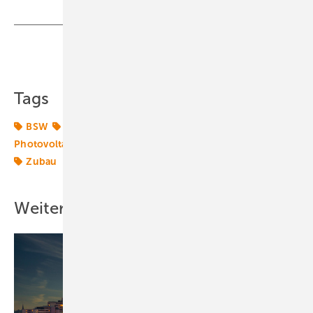
Teilen
Link kopieren
Tags
BSW
BSW Solar
Betrieb
Deutschland
Photovoltaik
Solarenergie
Solarmarkt
Solarpolitik
Zubau
Weitere Inhalte