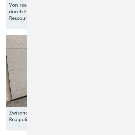
Von reaktiv zu steuernd: Wie Energieprojekte
durch Echtzeit-KPIs und dynamische
Ressourcenplanung effizienter
werden
Zwischen Nordseewind und Berliner
Realpolitik