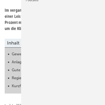
Im vergangenen Jahr wurden Photovoltaikanlagen mit
einer Leistung von 5,3 Gigawatt errichtet. Das sind zehn
Prozent mehr als im Vorjahr. Doch reicht dies nicht aus,
um die Klimaschutzziele zu erreichen.
Inhalt
Gewerbebetriebe bei Investition zurückhaltend
Anlagen werden kleiner
Gute Stimmung in der Solarbranche
Regierung muss schnell handeln
Kurzfristige Erfolge sind möglich