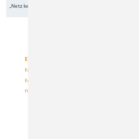
„Netz kein Engpass
mehr“
Unsere Themen
Energiemarkt
Technologie
Energierecht
Planung
Energiemärkte weltweit
Logistik
Finanzierung
Betrieb
Onshore-Wind
Offshore-Wind
Solar
Bioenergie