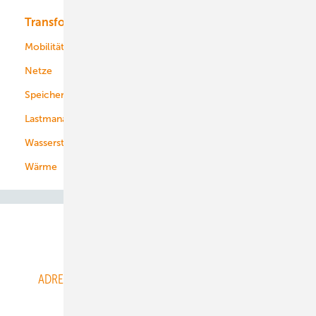
Transformation
Energieversorger
Service
Mobilität
Kommunen
Netze
Stadtwerke
Speicher
Energiekonzerne
Lastmanagement
Wasserstoff
Wärme
Abo- & Leserservice
ADRESSBUCH der WIND- und SOLARENERGIE
AGB