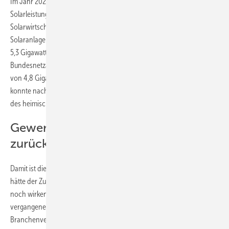
Im Jahr 2021 sind im Vergleich zu 2020 zehn Prozent mehr
Solarleistung ans Netz gegangen. Das teilt der Bundesverband
Solarwirtschaft (BSW Solar) mit. So wurden insgesamt etwa 240.000
Solaranlagen neu gebaut. Diese erreichen eine Gesamtleistung von
5,3 Gigawatt. Zum Vergleich: Ein Jahr zuvor registrierte die
Bundesnetzagentur 184.000 neue Solaranlagen mit einer Leistung
von 4,8 Gigawatt. Unter anderem aufgrund des gestiegenen Zubaus
konnte nach Angaben des BSW Solar die Photovoltaik zehn Prozent
des heimischen Stromverbrauchs abdecken.
Gewerbebetriebe bei Investition
zurückhaltend
Damit ist die Solarbranche weiterhin auf Wachstumskurs. Allerdings
hätte der Zubau noch höher ausfallen können – und müssen. Immer
noch wirken die Bremsen, die die unionsgeführten Regierungen der
vergangenen Jahre ins EEG geschrieben haben. Wie der
Branchenverband mitteilt, fehlt vor allem im wichtigen Segment der