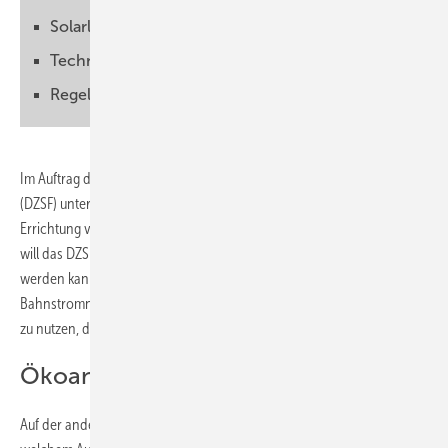
Solarleistung berechnen
Technische Umsetzung untersuchen
Regelwerke anpassen
Im Auftrag des Deutschen Zentrums für Schienenverkehrsforschung
(DZSF) untersucht der TÜV Rheinland das mögliche Potenzial für die
Errichtung von Solaranlagen entlang der Schieneninfrastruktur. Dabei
will das DZSF wissen, wie viel Photovoltaikleistung dort errichtet
werden kann, um den mit den Anlagen produzierten Strom direkt ins
Bahnstromnetz einzuspeisen oder ihn in beispielsweise in Bahnhöfen
zu nutzen, die in der Nähe der jeweiligen Solaranlage stehen.
Ökoanteil im Bahnstrom steigern
Auf der anderen Seite untersuchen die Experten des TÜV auch, in