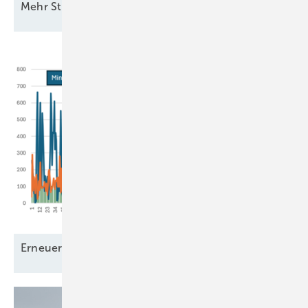
M ehr Strom vom
Acker
Erneuerbare Grundlast – ein
Mythos?