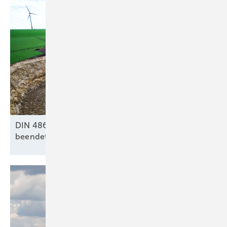
DIN 4866: Neue Rückbau‑Norm für Windenergie
beendet Grauzonen ab
2026