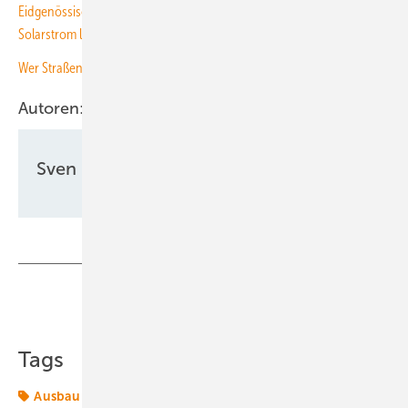
Eidgenössische Lärmschutzwände können 101 Gigawattstunden
Solarstrom liefern
Wer Straßen säht, wird Verkehr ernten
Autoren:
Sven Ullrich
Teilen
Link kopieren
Tags
Ausbau
Bahn
Betrieb
Photovoltaik