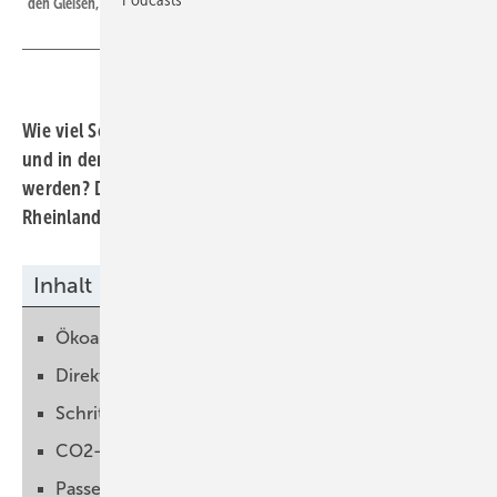
den Gleisen, sondern auch um integrierte Anlagen.
Wie viel Solarstrom können Solaranlagen liefern, die an
und in der Schieneninfrastruktur der Bahn installiert
werden? Diese Frage wollen die Prüfer vom TÜV
Rheinland in den nächsten 14 Monaten beantworten.
Inhalt
Ökoanteil im Bahnstrom steigern
Direkt in die Oberleitung einspeisen
Schritt hin zum klimaneutralen Fahren
CO2-Bilanz verbessern
Passende Technologien suchen