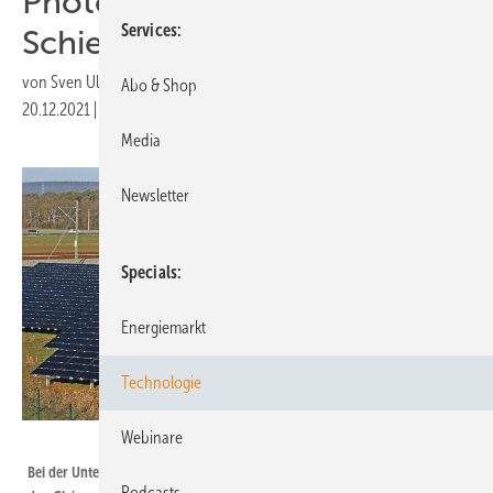
Photovoltaik an
Services
Schienenwegen
von
Sven Ullrich
Abo & Shop
20.12.2021
|
Druckvorschau
Media
Newsletter
Specials
Energiemarkt
Technologie
Webinare
Deutsche Bahn AG
Bei der Untersuchung geht es nicht nur um die Freiflächenanlagen neben
Podcasts