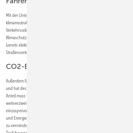
Fahren
Mit der Untersuchung will die Bahn einen weiteren Schritt hin zum
klimaneutralen Betrieb unternehmen. Schließlich muss auch der
Verkehrssektor einen großen Beitrag leisten, damit Deutschland seine
Klimaschutzziele erreicht. Da die Schienenwege zu einem großen Teil
bereits elektrifiziert sind, ist es für die Bahn einfacher als etwa für den
Straßenverkehr.
CO2-Bilanz verbessern
Außerdem fährt die Bahn bereits zu einem großen Teil mit Ökostrom
und hat deshalb schon jetzt eine günstige CO2-Bilanz. Doch dieser
Anteil muss weiter steigen. „Wenn es gelingt, entlang des
weitverzweigten Bahnstromnetzes Energie zu gewinnen und direkt
einzuspeisen, dadurch vorhandene Infrastruktur besser zu nutzen
und Energieverluste durch mehrmalige Umwandlung und Transport
zu vermindern, könnte der Verkehrsträger Schiene seine
Treibhausgasbilanz weiter verbessern“, beschreibt Jürgen van der