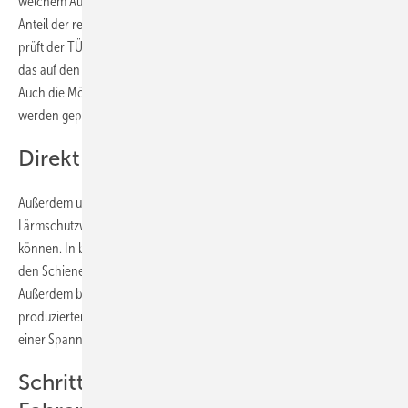
welchem Ausmaß der mit den Anlagen produzierte Solarstrom den
Anteil der regenerativen Energien im Bahnstrom steigern kann. Dabei
prüft der TÜV Rheinland nicht nur das Potenzial an Anlagenleistung,
das auf den Randstreifen neben den Gleisen errichtet werden kann.
Auch die Möglichkeiten der Integration der Anlagen im Gleisbett
werden geprüft.
Direkt in die Oberleitung einspeisen
Außerdem untersuchen die Prüfer das Solarpotenzial von
Lärmschutzwänden, die ebenfalls mit Modulen ausgestattet werden
können. In beiden Fällen entsteht im Vergleich zu Solarparks neben
den Schienen ein höherer Aufwand bei der technischen Umsetzung.
Außerdem bestehen besondere technische Anforderungen, um den
produzierten Strom direkt in das einphasige Oberleitungsnetz mit
einer Spannung von 15 Kilovolt einzuspeisen.
Schritt hin zum klimaneutralen