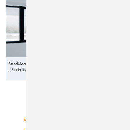
Großkomponentendienst auf See:
„Parkübergreifende
Troubleshooter“
Unsere Themen
Energiemarkt
Technologie
Energierecht
Planung