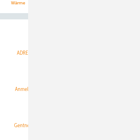
Wärme
Abo- & Leserservice
ADRESSBUCH der WIND- und SOLARENERGIE
AGB
Alle Inhalte chronologisch
Anmelden
Anmeldung & Registrierung
Datenschutz
E-Paper
ERNEUERBARE ENERGIEN abonnieren
Gentner Energy Media
Gentner Verlag
Impressum