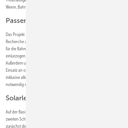
Weem, Bahntechnikexperte bei TÜV Rheinland, das Ziel.
Passende Technologien suchen
Das Projekt läuft in zwei Arbeitsschritten ab. Zunächst geht es um eine
Recherche auf dem Weltmarkt, um Photovoltaiksysteme zu finden, die
für die Bahn in Frage kommen. Dabei werden auch Systeme
einbezogen, die sich bereits für andere Bahnen bewährt haben.
Außerdem untersucht der TÜV Rheinland systematisch die für den
Einsatz an oder in der Schieneninfrastruktur relevanten Solarsysteme
inklusive aller Komponenten, die auch zur Direkteinspeisung
notwendig sind.
Solarleistung berechnen
Auf der Basis dieser Ergebnisse erfassen die Experten dann im
zweiten Schritt das Solarpotenzial quantitativ. Das heißt, sie ermitteln
zunächst die Größe der vorhandenen und nutzbaren Fläche. Darauf