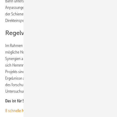
Bahn untersuchen. Vielmehr schlagen sie eventuell notwendige
Anpassungen aufgrund der Integration von Solaranlagen an und in
der Schieneninfrastruktur vor und berücksichtigen dabei die
Direkteinspeisung.
Regelwerke anpassen
Im Rahmen des Projekts schauen sich die Experten aber auch
mögliche Hemmnisse und Einschränkungen auf der einen und
Synergien auf der anderen Seite an. Sie erarbeiten Vorschläge, wie
sich Hemmnisse oder Einschränkungen beseitigen lassen. Teil des
Projekts sind neben der Studie und der Dokumentation der
Ergebnisse auch das Projektmanagement sowie die Koordinierung
des forschungsbegleitenden Arbeitskreises. Die Ergebnisse der
Untersuchung sollen in 14 Monaten vorliegen.
Das ist für Sie auch interessant:
8 schnelle Maßnahmen für den Klimaschutz