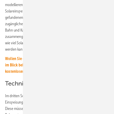
modellieren sie die auf den verschiedenen Flächen jeweils mögliche
Solareinspeiseleistung anhand der im vorherigen Arbeitsschritt
gefundenen Technologien. Grundlage dafür sind öffentlich
zugängliche Quellen wie beispielsweise Datenbanken der Deutschen
Bahn und Kartierungen der Strahlungsintensität. Aus den so
zusammengestellten Daten können die Prüfer des TÜV dann ableiten,
wie viel Solarstrom produziert und in die Oberleitung eingespeist
werden kann.
Wollen Sie die Möglichkeiten der Installation von Solaranlagen
im Blick behalten? Dann abonnieren Sie einfach unseren
kostenlosen Newsletter!
Technische Umsetzung untersuchen
Im dritten Schritt schauen sich die Experten noch an, wie die direkte
Einspeisung in das Bahnstromnetz technisch umgesetzt werden kann.
Diese müssen sie nicht nur anhand der relevanten Regelwerke der