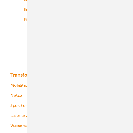
Energiemärkte weltweit
Logistik
Finanzierung
Betrieb
Onshore-Wind
Offshore-Wind
Solar
Bioenergie
Transformation
Energieversorger
Service
Mobilität
Kommunen
Netze
Stadtwerke
Speicher
Energiekonzerne
Lastmanagement
Wasserstoff