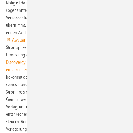
Nötig ist dafür ein intelligenter Stromzähler, ein Smart Meter. Aber der
sogenannte Smart Meter Rollout erweist sich als zäh in Deutschland.
Versorger fragen sich, wer die Kosten für die Smarten Zähler
übernimmt. Für den Kunden wäre ein Umrüstung nicht attraktiv, wenn
er den Zähler bezahlen müsste. Der Stromversorger aus Österreich
Awattar
bietet nun nicht nur einen Stromtarif mit
Stromspitzenglättung an, sondern sorgt auch für eine kostenlose
Umrüstung auf Smart Meter über den Messsystemanbieter
Discovergy
. Und auch die
Solarfirma Q-Cells hat ein
entsprechendes Angebot.
Unter dem Namen Q.Energy Smart
bekommt der Kunde jeden Monat eine Stromrechnung auf Basis
seines stündlichen Verbrauchs. Wenn Wind und Sonne den
Strompreis niedrig halten, zahlt man weniger für seinen Ökostrom.
Genutzt werden kann dabei die Vorschau des Strompreises vom
Vortag, um in den folgenden 24 Stunden den Stromverbrauch
entsprechend dem Börsenpreis der jeweiligen Uhrzeit gezielt zu
steuern. Reduziert werden die Stromkosten durch die gezielte
Verlagerung des Stromverbrauchs in ertragsstarke und somit