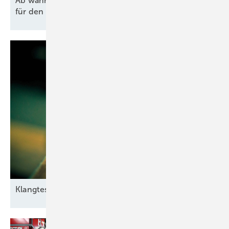
Ab wann lohnen sich Agri-PV und Batteriespeicher
für den Hof
wirklich?
Klangtest im
Windpark