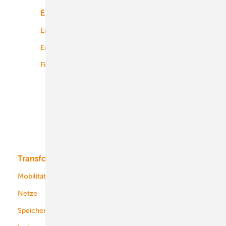
Energiemarkt
Technologie
Energierecht
Planung
Energiemärkte weltweit
Logistik
Finanzierung
Betrieb
Onshore-Wind
Offshore-Wind
Solar
Bioenergie
Transformation
Energieversorger
Service
Mobilität
Kommunen
Netze
Stadtwerke
Speicher
Energiekonzerne