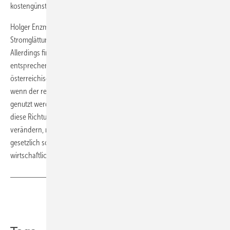
kostengünstigere Zeiten.
Holger Enzmann, Berater für E-Mobilität im Erzgebirgskreis, nutzt das
Stromglättungsangebot aus Österreich und ist sehr zufrieden.
Allerdings findet er es schade, dass Deutschland kaum
entsprechende Angebot hat: "Ich muss als Sachse nicht
österreichischen Strom aus Wasserkraft beziehen." Schöne wäre es,
wenn der regionale Strom aus Wind und Sonne vor der Haustür
genutzt werden könnte, findet er. Erste deutsche Angebote, die in
diese Richtung gehen, seien extrem teuer, so Enzmann. Um das zu
verändern, müssten steuerliche Abgaben und Kosten wie EEG-Umlage
gesetzlich so verändert werden, dass sich regionaler Strom
wirtschaftlich lohnt.
Teilen
Link kopieren