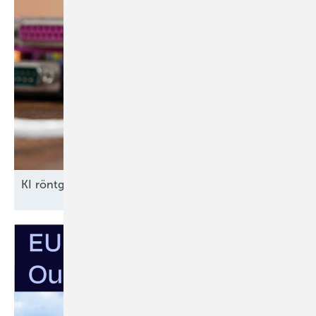
KI röntgt
Umspannwerke