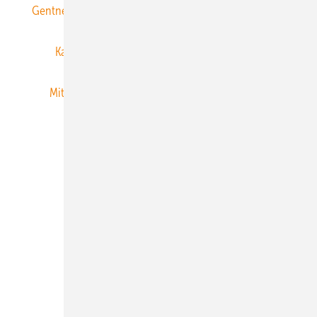
Gentner Energy Media
Gentner Verlag
Impressum
Karriere bei Gentner
Team
Mediaservice
Mitgliedschaften und Engagement
Newsletter
Privacy Manager
RSS-Feed
Veranstaltungen / Webinare
© 2026 ERNEUERBARE ENERGIEN