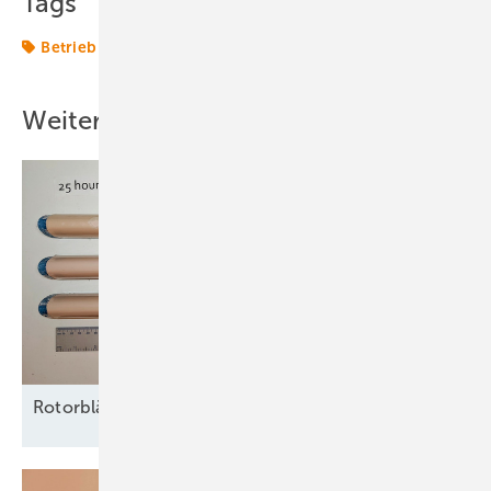
Tags
Betrieb
Energiewende 2.0
Smart Digital
Strom
Weitere Inhalte
Rotorblätter nachhaltig vor Erosion
schützen