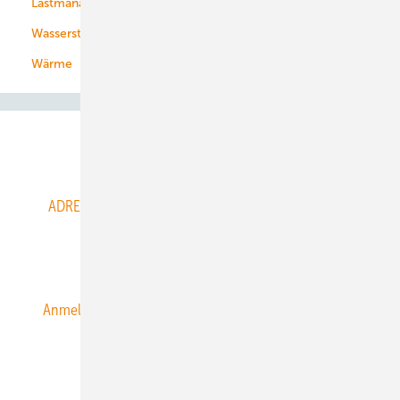
Lastmanagement
Wasserstoff
Wärme
Abo- & Leserservice
ADRESSBUCH der WIND- und SOLARENERGIE
AGB
Alle Inhalte chronologisch
Anmelden
Anmeldung & Registrierung
Datenschutz
E-Paper
ERNEUERBARE ENERGIEN abonnieren