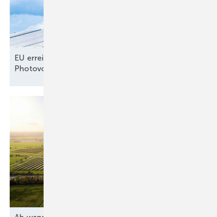
EU erreicht selbst gestecktes Ausbauziel für
Photovoltaik –
noch