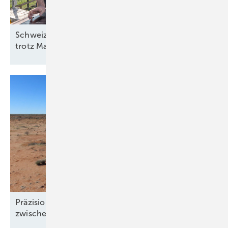
Schweiz: Bessere Stimmung in der Solarbranche
trotz
Marktstagnation
Präzision und Komplexität: Windgutachten
zwischen Klimawandel und
Windklau