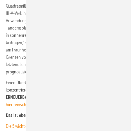
Quadratmillimeter kleine Solarzellen gebündelt. Dadurch entfalten die
III-V-Verbindungshalbleiter ihr höchstes Potenzial. „Zu den
Anwendungsmöglichkeiten solcher höchsteffizienten
Tandemsolarzellen gehören Konzentrator-Photovoltaik-Systeme, die
in sonnenreichen Ländern zur effizienten Energieerzeugung
beitragen,“ sagt Stefan Glunz, Bereichsleiter Photovoltaik Forschung
am Fraunhofer ISE. „Mit der Tandemphotovoltaik ist es möglich, die
Grenzen von Einfachsolarzellen hinter sich zu lassen und damit
letztendlich eine Senkung der Solarstromkosten zu erreichen“,
prognostiziert er. (su)
Einen Überblick über die
aktuellen Zelltechnologien
für die nicht-
konzentrierenden
Solarmodule
bekommen Sie im nächsten Heft von
ERNEUERBARE ENERGIEN
.
Falls Sie noch kein
Abo
haben, können Sie
hier reinschnuppern
.
Das ist ebenfalls interessant für Sie:
Die 5 wichtigsten Photovoltaik-Trends