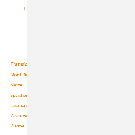
Finanzierung
Betrieb
Onshore-Wind
Offshore-Wind
Solar
Bioenergie
Transformation
Energieversorger
Service
Mobilität
Kommunen
Netze
Stadtwerke
Speicher
Energiekonzerne
Lastmanagement
Wasserstoff
Wärme