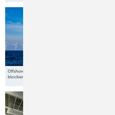
Offshore-Branche warnt vor Milliardenrisiko und
blockierten
Nordsee-Flächen