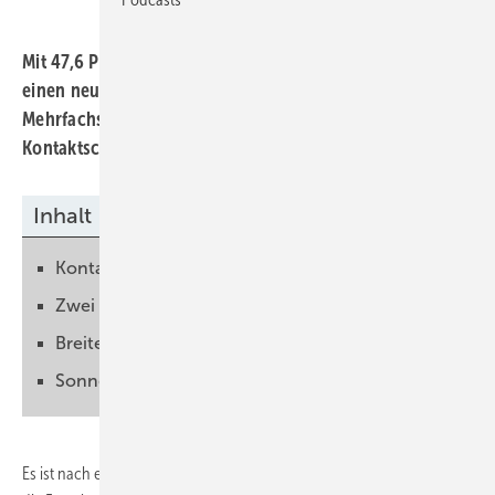
Mit 47,6 Prozent haben Forscher des Fraunhofer ISE
einen neuen Wirkungsgradrekord für
Mehrfachsolarzellen aufgestellt. Sie haben die
Kontaktschichten und die Antireflexschicht optimiert.
Inhalt
Kontaktschichten verbessert
Zwei Zellen verheiratet
Breiten Spektralbereich absorbieren
Sonnenlicht konzentriert
Es ist nach eigenen Angaben die effizienteste Solarzelle der Welt, wie