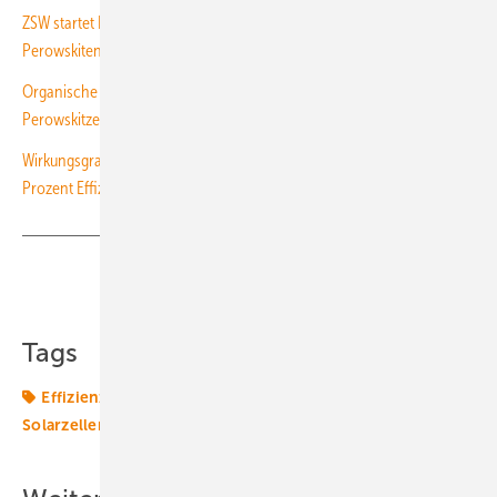
ZSW startet Forschungsproduktion von Tandemsolarzellen mit
Perowskiten
Organische Photovoltaik: 24 Prozent Effizienz in Kombination mit
Perowskitzellen erreicht
Wirkungsgrad von SolarzellenForscher am NREL erreichen fast 50
Prozent Effizienz
Teilen
Link kopieren
Tags
Effizienz
Fraunhofer ISE
ISE
Photovoltaik
Solarzellen
Wirkungsgrad