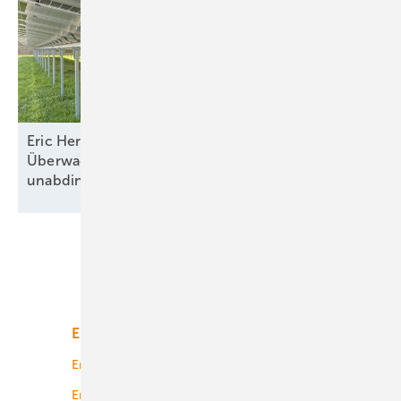
Eric Hermann von IBC Solar: „Die enge
Überwachung der Montagequalität ist
unabdingbar“
Unsere Themen
Energiemarkt
Technologie
Energierecht
Planung
Energiemärkte weltweit
Logistik