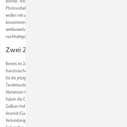
konnte“, freut sich Frank Dimroth, Abteilungsleiter für III-V
Photovoltaik und Konzentrator-Technologie am Fraunhofer ISE. „Wir
wollen mit unserer Arbeit einen Beitrag leisten, um die
konzentrierende Photovoltaik noch effizienter und
wettbewerbsfähiger zu machen, denn wir glauben, dass dies die
nachhaltigste Form der erneuerbaren Stromerzeugung ist.“
Zwei Zellen verheiratet
Bereits im Jahr 2016 haben die Freiburger Forscher mit ihren
französischen Kollegen von Soitec die grundlegende Schichtstruktur
für die jetzigen Rekordzelle entwickelt. Die Basis ist eine
Tandemsolarzelle mit Gallium-Indium-Phosphid (GaInP) und
Aluminium-Gallium-Arsenid (AlGaAs) als Halbleitermaterial. Diese
haben die Entwickler von Soitec auf eine untere Tandemsolarzelle aus
Gallium-Indium-Arsenid-Phosphid (GaInAsP) und Gallium-Indium-
Arsenid (GaInAs) gesetzt. Mehrfachsolarzellen aus III-V-
Verbindungshalbleitern gehören seit jeher zu den effizientesten