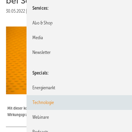
bei Solarzellen
Services
30.05.2022
|
Druckvorschau
Abo & Shop
Media
Newsletter
Specials
Energiemarkt
Fraunhofer ISE
Technologie
Mit dieser konzentrierenden Mehrfachsolarzelle haben die Forscher ihren
Wirkungsgradrekord geschafft.
Webinare
Podcasts