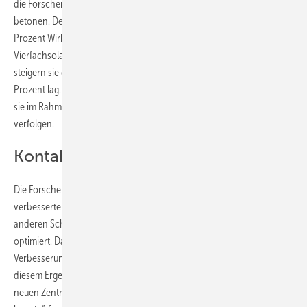
die Forscher des Fraunhofer-Instituts für Solare Energiesysteme (ISE)
betonen. Denn die neue Zelle der Freiburger erreicht satte 47,6
Prozent Wirkungsgrad – mit einer konzentrierenden
Vierfachsolarzelle bei einer 665-fachen Sonnenkonzentration. Damit
steigern sie den bisherigen Rekord für solche Zellen, der bei 46,1
Prozent lag. Damit nähern sie sich der 50-Prozent-Marke, ein Ziel, das
sie im Rahmen eines entsprechenden Projekts schon seit zwei Jahren
verfolgen.
Kontaktschichten verbessert
Die Forscher erreichen die höhere Effizienz mit einer neuen und
verbesserten Antireflexbeschichtung. Außerdem haben sie die
anderen Schichten der Mehrfachsolarzelle ebenfalls noch weiter
optimiert. Dazu kommen noch prozesstechnologische
Verbesserungen an den Metallkontakten. „Wir sind begeistert von
diesem Ergebnis, welches nur ein Jahr nach der Eröffnung unseres
neuen Zentrums für höchsteffiziente Solarzellen erzielt werden