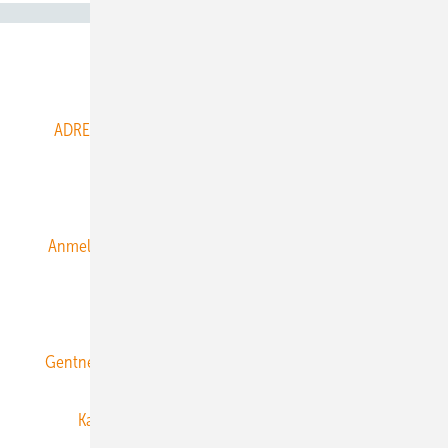
Abo- & Leserservice
ADRESSBUCH der WIND- und SOLARENERGIE
AGB
Alle Inhalte chronologisch
Anmelden
Anmeldung & Registrierung
Datenschutz
E-Paper
ERNEUERBARE ENERGIEN abonnieren
Gentner Energy Media
Gentner Verlag
Impressum
Karriere bei Gentner
Team
Mediaservice