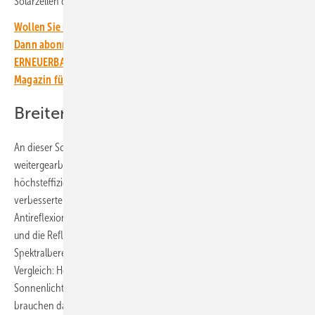
Solarzellen der Welt.
Wollen Sie über die Energiewende auf dem Laufenden bleiben?
Dann abonnieren Sie einfach den kostenlosen Newsletter von
ERNEUERBARE ENERGIEN – dem größten verbandsunabhängigen
Magazin für erneuerbare Energien in Deutschland!
Breiten Spektralbereich absorbieren
An dieser Schichtstruktur haben die Forscher seit Jahren
weitergearbeitet. Jetzt haben die Kollegen im Zentrum für
höchsteffiziente Solarzellen des Fraunhofer ISE die Zelle mit
verbesserten Kontaktschichten und einer 4-lagigen
Antireflexionsschicht versehen. Dadurch sinken Widerstandsverluste
und die Reflexion an der Vorderseite der Zelle, die in einem breiten
Spektralbereich von 300 bis 1780 Nanometern empfindlich ist. Zum
Vergleich: Herkömmliche Solarzellen aus Silizium absorbieren das
Sonnenlicht nur bis zu einer Wellenlänge von 1200 Nanometern. Sie
brauchen dadurch aber auch keine solch breitbandige Entspiegelung.