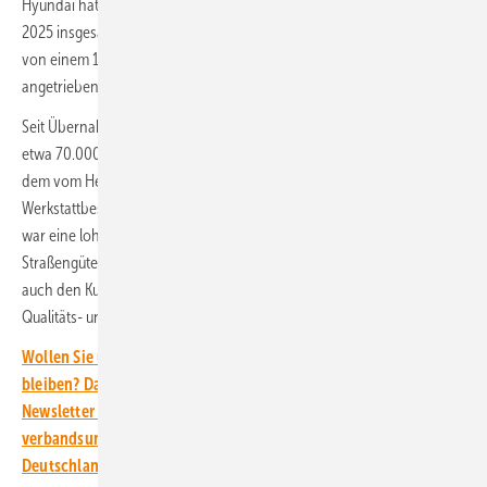
Hyundai hat 2020 in diesem Jahr noch 50 Lkw ausgeliefert und will bis
2025 insgesamt 1.600 Einheiten verkaufen. Der Xcient Fuel Cell wird
von einem 190 kW starken Wasserstoff-Brennstoffzellensystem
angetrieben.
Seit Übernahme des 36-Tonner im Januar 2021 legte das Fahrzeug
etwa 70.000 Kilometer zurück. Der Verbrauch lag sogar noch unter
dem vom Hersteller angegebenen Wert. In einem Jahr fiel nur ein
Werkstattbesuch für die technische Überprüfung an. „Die Anschaffung
war eine lohnende Investition in den ressourcenschonenden
Straßengüterverkehr. Der Lkw kommt bei den Fahrern und vor allem
auch den Kunden gut an“, resümiert Peter Waldenberger, Leiter
Qualitäts- und Umweltmanagement bei Gebrüder Weiss.
Wollen Sie über die Mobilitätswende auf dem Laufenden
bleiben? Dann abonnieren Sie einfach den kostenlosen
Newsletter von ERNEUERBARE ENERGIEN – dem größten
verbandsunabhängigen Magazin für erneuerbare Energien in
Deutschland!