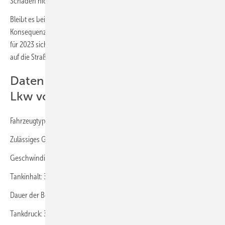
Schaden nicht mehr auszuschließen.“
Bleibt es bei der Unklarheit, hat der Vorgang noch weitere
Konsequenzen: Schon heute müssen die Spediteure ihre Kapazitäten
für 2023 sichern. Bekommen die Hersteller ihre elektrischen Lkw nicht
auf die Straße, müssen die Kunden aktiv in Diesel investieren. (nw)
Daten und Fakten zum Wasserstoff-
Lkw von Gebrüder Weiss
Fahrzeugtyp: Hyundai Xcient Fuel Cell
Zulässiges Gesamtgewicht: 36 Tonnen Maximale
Geschwindigkeit: 85 Kilometer pro Stunde
Tankinhalt: 32 Kilogramm Wasserstoff
Dauer der Betankung: 12 Minuten
Tankdruck: 350 Bar