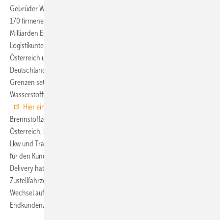
Gebrüder Weiss, mit über 7.400 Mitarbeiterinnen und Mitarbeitern,
170 firmeneigenen Standorten und einem Jahresumsatz von 1,77
Milliarden Euro (2020) eines der führenden Transport- und
Logistikunternehmen Europas, plant, Wasserstoff-Lkw künftig auch in
Österreich und Süddeutschland einzusetzen. Förderprogramme in
Deutschland machen den Einsatz nördlich der Alpen attraktiv.
Grenzen setzt höchstens die Verfügbarkeit von
Wasserstofftankstellen, von denen es in der Schweiz schon neun gibt.
Hier ein Video zu dem Wasserstoff-Lkw.
Neben dem
Brennstoffzellen-Lkw hat der Logistiker bereits mehrere Gas-Lkw in
Österreich, Deutschland und Serbien sowie elektrisch angetriebene
Lkw und Transporter im Großraum Wien im Einsatz – unter anderem
für den Kunden IKEA im Bereich Home Delivery. Für die Sparte Home
Delivery hat Gebrüder Weiss 15 neue vollelektrisch angetriebene
Zustellfahrzeuge des Herstellers Quantron im Einsatz. Mit dem
Wechsel auf abgasfreie Fahrzeuge sinken die CO
-Emissionen bei der
2
Endkundenzustellung um jährlich etwa 150 Tonnen.