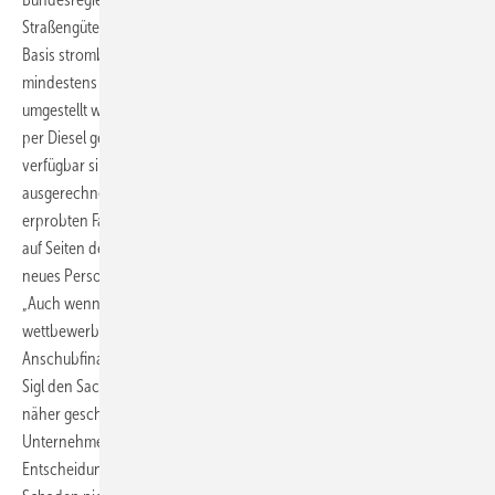
Straßengüterverkehr ein Drittel der Fahrleistung elektrisch oder auf
Basis strombasierter Kraftstoffe zu erbringen. Bis 2030 müssen dafür
mindestens 275.000 schwere Nutzfahrzeuge auf CO2-freien Antrieb
umgestellt werden. Dieser Verkehr, der bislang nahezu ausschließlich
per Diesel gefahren wird, benötigt alle Akteure, die am Markt
verfügbar sind. „Warum blockiert Ihre Unterbehörde, das BAG,
ausgerechnet die Pionier-Unternehmen, die mit den bereits
erprobten Fahrzeugen in die Produktion wollen?“ Das Unverständnis
auf Seiten der Wirtschaftsakteure ist groß. Seit Monaten haben Firmen
neues Personal eingestellt und vorausschauend Material geordert.
„Auch wenn die neuen eFahrzeuge zum Diesel-Lkw äußerst
wettbewerbsfähig sind, braucht es das Fördergeld als
Anschubfinanzierung für Produktlinien mit größerer Stückzahl“, erklärt
Sigl den Sachverhalt, der im neue „Vision Mobility“-Fachmagazin
näher geschildert wird. „Seit September warten manche
Unternehmen nun bereits auf die Förderzusage und stehen vor der
Entscheidung, Kurzarbeit anmelden zu müssen. Auch ist betrieblicher