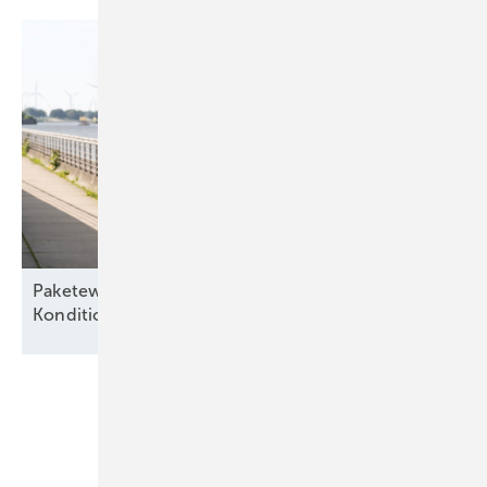
Paketeweise – „Besserer Service, bessere
Konditionen“ für alte
Seewindparks
Unsere Themen