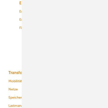
Energiemarkt
Technologie
Energierecht
Planung
Energiemärkte weltweit
Logistik
Finanzierung
Betrieb
Onshore-Wind
Offshore-Wind
Solar
Bioenergie
Transformation
Energieversorger
Service
Mobilität
Kommunen
Netze
Stadtwerke
Speicher
Energiekonzerne
Lastmanagement