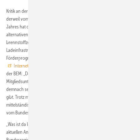
Kritik an der Verkehrswendepolitik der neuen Bundesregierung kommt
derweil vom Bundesverband E-Mobilität (BEM). Anfang August letzten
Jahres hat die EU die neue Förderrichtlinie für Nutzfahrzeuge mit
alternativen Antrieben genehmigt. Seitdem steht für batterie-,
brennstoffzellen- und hybridelektrische Fahrzeuge, Tank- und
Ladeinfrastruktur sowie Machbarkeitsstudien ein „attraktives
Förderprogramm“ bereit – so steht es jedenfalls auf der
Internetseite
des Bundesministeriums für Digitales und Verkehr, so
der BEM: „Doch bei den Unternehmen kommt nichts an.“
Mitgliedsunternehmen im Bundesverband E-Mobilität beklagen
demnach seit Wochen, dass es keine Informationen zum Förderstatus
gibt. Trotz mehrfacher Nachfrage warten die Firmen, darunter
mittelständische Fahrzeughersteller und Spediteure, auf grünes Licht
vom Bundesamt für Güterverkehr (BAG).
„Was ist da los?“, fragt deshalb BEM-Präsident Kurt Sigl in einer
aktuellen Anfrage an den Bundesverkehrsminister Volker Wissing. Die
Bundesregierung hat sich zum Ziel gesetzt, im schweren