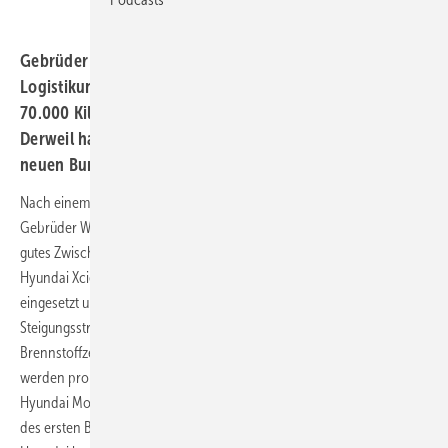
Gebrüder Weiss, ein führendes Transport- und
Logistikunternehmen Europas, zieht positive Bilanz nach
70.000 Kilometern Testbetrieb eines Wasserstoff-Lkws.
Derweil hagelt es Kritik an der Verkehrswendepolitik der
neuen Bundesregierung.
Nach einem Jahr stellt der Transport- und Logistikdienstleister
Gebrüder Weiss dem ersten Wasserstoff-Lkw seiner Fahrzeugflotte ein
gutes Zwischenzeugnis aus. Der in Altenrhein (Schweiz) stationierte
Hyundai Xcient Fuel Cell wird täglich im Stückgut-Nahverkehr
eingesetzt und hat sich dort in jeder Jahreszeit bewährt. Selbst auf
Steigungsstrecken behielt der Elektromotor, der den Strom von einer
Brennstoffzelle bezieht, seine volle Leistung. Mit dem Nutzfahrzeug
werden pro Jahr rund 80 Tonnen an CO
-Emissionen eingespart.
2
Hyundai Motor lieferte die ersten 10 Exemplare des Xcient Fuel Cell,
des ersten Brennstoffzellen-Lkw der Welt, 2020 in die Schweiz.