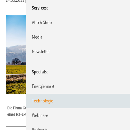
14.03.2022
|
Druckvorschau
Services
Abo & Shop
Media
Newsletter
Specials
Energiemarkt
Gebrüder Weiss / Sams
Technologie
Die Firma Gebrüder Weiss zieht positive Bilanz nach einem Jahr Testbetrieb
eines H2-Lkws: 70.000 Kilometer ohne CO 2 Emissionen.
Webinare
Podcasts