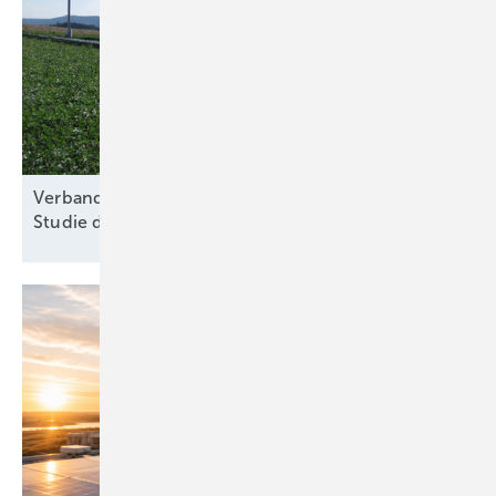
Verband für nachhaltige Agri-PV kritisiert Kosten-
Studie des
Thünen-Instituts