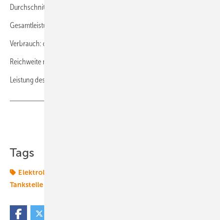
Durchschnittliche Tagesleistung: 430 Kilometer
Gesamtleistung seit Übernahme: 70.000 Kilometer
Verbrauch: ca. 7,5 Kilogramm pro 100 Kilometer
Reichweite mit einer Tankfüllung: ca. 450 Kilometer
Leistung des Elektromotors: 350 Kilowatt
Teilen
Link kopieren
Tags
Elektrolyseur
Mobilität
Wasserstoff
Wasserstoff-
Tankstelle