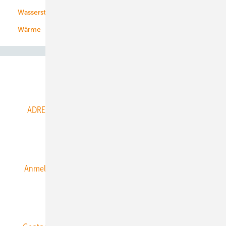
Wasserstoff
Wärme
Abo- & Leserservice
ADRESSBUCH der WIND- und SOLARENERGIE
AGB
Alle Inhalte chronologisch
Anmelden
Anmeldung & Registrierung
Datenschutz
E-Paper
ERNEUERBARE ENERGIEN abonnieren