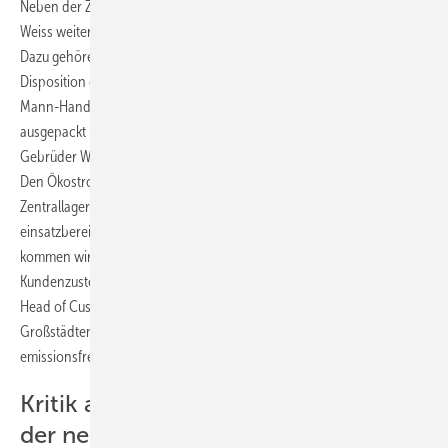
Neben der Zustellung mit Elektrotransportern übernimmt Gebrüder
Weiss weitere Services mit eigenem Personal direkt im IKEA-Lager.
Dazu gehören unter anderem die Warenentnahme, Beladung und
Disposition der Fahrzeuge. Möbel und Großgeräte werden im 2-
Mann-Handling bei den Endkunden angeliefert und auf Wunsch
ausgepackt und montiert. Etwa 60.000 Sendungen pro Jahr liefert
Gebrüder Weiss mit den neuen E-Fahrzeugen im Großraum Wien aus.
Den Ökostrom beziehen die Fahrzeuge während der Beladung am
Zentrallager. Damit sind die Transporter ohne Zeitverlust sofort
einsatzbereit.
„Mit dem Start unserer neuen Elektroflotte in Wien
kommen wir unserem Ziel einer weltweiten CO
-neutralen
2
Kundenzustellung bis 2025 einen Schritt näher“, sagt Claes Lindgren,
Head of Customer Fulfillment IKEA Austria. Wien ist eine von 30
Großstädten weltweit, in welcher IKEA die Zustellung auf
emissionsfreie Fahrzeuge umstellt.
Kritik an der Verkehrswendepolitik
der neuen Bundesregierung