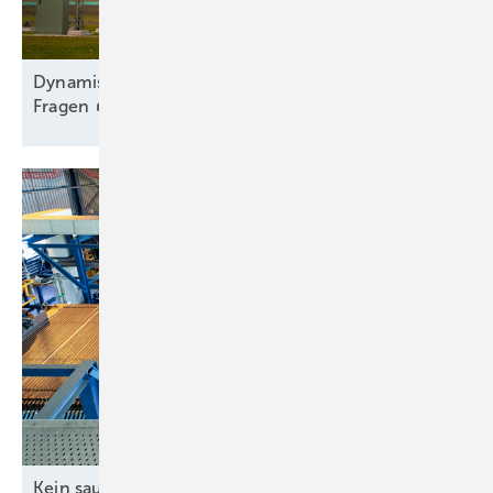
Dy namischer Ausbau trotz Engpass und offener
Fragen
Kein sauberer H
-Betrieb ohne grünen
Strom