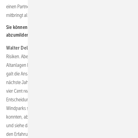
einen Partner auf der Handelsseite, der ganz andere Kompetenzen
mitbringt als sie in der Windbranche verbreitet sind.
Sie können den kleinen Betreibern also helfen, Risiken
abzumildern?
Walter Delabar:
Ja. Das sind komplexe Modelle, und sie haben
Risiken. Aber manchmal lohnt sich das Risiko auch. Beim Thema
Altanlagen kann eine Festpreisvergütung auch scheitern. Ende 2020
galt die Ansage: Versuche einen Festpreis zu kriegen, damit Du das
nächste Jahr überlebst. Wir haben damals Festpreise von drei bis
vier Cent realisiert. Aber das Jahr 2021 hat uns gezeigt, dass diese
Entscheidung falsch war: Wir hatten ein schlechtes Windjahr. Viele
Windparks schafften es zu überleben, wenn sie ihre Kosten halten
konnten, aber mehr nicht. Andere sind in den Spotpreis gegangen,
und siehe da: Die Windparks sind im letzten Jahr prosperiert. Aus
den Erfahrungen im vergangenen Jahr sind PPA-Modelle