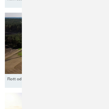
2
F lott oder
Schrott?