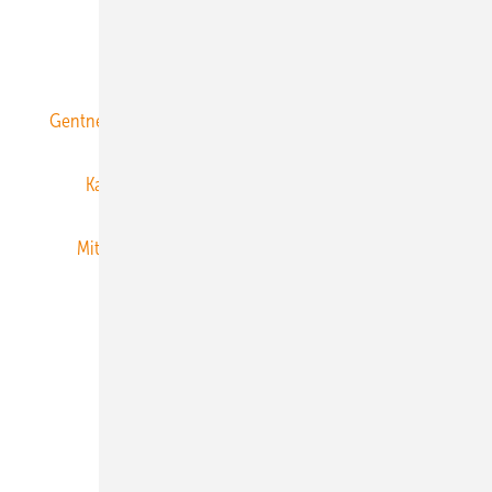
ERNEUERBARE ENERGIEN abonnieren
Gentner Energy Media
Gentner Verlag
Impressum
Karriere bei Gentner
Team
Mediaservice
Mitgliedschaften und Engagement
Newsletter
Privacy Manager
RSS-Feed
Veranstaltungen / Webinare
© 2026 ERNEUERBARE ENERGIEN