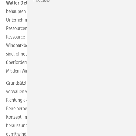
Walter Delabar:
Es heißt immer, die Windkraft soll sich am Markt
behaupten und aktiv ihre Produkte verkaufen. Ein normales
Unternehmen sucht sich dann Kunden und plant mit seinen
Ressourcen. Das können die Erneuerbaren aber nicht, weil ihre
Ressource – Wind oder Sonne – nicht planbar ist.
Von den
Windparkbetreibern also zu erwarten, dass sie in einem Markt aktiv
sind, ohne zu wissen, was sie verkaufen können, muss sie
überfordern. Insofern ist die Festpreisregelung des EEG ein Segen.
Mit dem Wind haben wir genug Arbeit.
Grundsätzlich gilt für die Vergangenheit: Als Betriebsführer
verwalten wir hauptsächlich, entwickeln uns aber weiter in
Richtung aktive Vermarktung, Konzeptentwicklung und
Betreiberberatung. In einem Projekt entwickeln wir derzeit ein
Konzept, mit dem es möglich ist, Unsicherheiten aus dem Markt
herauszunehmen, Erlöse auf hohem Niveau zu stabilisieren und
damit windschwache Zeiten abzufedern. Dafür brauche ich aber