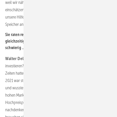
weil wir näher als die Betreiber an den Anlagen sind und besser
einschätzen können, was möglich ist. Es gibt viele Betreiber, die
unsere Hilfe brauchen. Wir haben aber auch Betreiber, die PV und
Speicher an ihre Windparks anschließen, um unabhängiger zu sein.
Sie raten regelmäßig dazu, Rücklagen zu bilden. Aber
gleichzeitig zu investieren und Rücklagen zu bilden ist
schwierig …
Walter Delabar:
Das ist immer das Problem. Wann muss ich
investieren? In der Krise? Vor der Krise? Dass wir jetzt windschwache
Zeiten hatten, konnte man so nicht voraussagen. Das dritte Quartal
2021 war strapaziös: Alle haben geklagt, dass sie Wind brauchen
und wussten nicht, wie es weitergehen kann. Dann aber kamen die
hohen Marktwerte. Diejenigen, die nur wegen dieser
Hochpreisphase überlebt haben, müssen jetzt intensiv darüber
nachdenken, was sie tun, wenn diese Zeit wieder vorbei ist. Dann