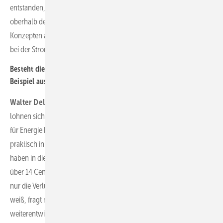
entstanden, bei denen Festpreise vereinbart werden können, die
oberhalb des anzulegenden Wertes liegen. Das baut sich auf
Konzepten auf, bei denen Festpreise bei der Strombeschaffung und
bei der Stromlieferung kombiniert werden.
Besteht die Möglichkeiten für zusätzliche Einnahmen zum
Beispiel aus Regelenergie, Direktbelieferung, Speicherkapazität?
Walter Delabar:
Diese Konzepte entwickeln sich gerade, und
lohnen sich, weil wir uns auf einem historischen Hochpreisniveau
für Energie befinden. Salopp gesagt, derzeit fallen einem die Erlöse
praktisch in den Schoß – aber das kann schnell vorbei sein. Wir
haben in diesem Jahr bis März einen Marktwert von durchschnittlich
über 14 Cent gehabt. Die Mehrerlöse kompensieren aber zugleich
nur die Verluste aus den windschwachen Zeiten. Und weil man das
weiß, fragt man sich, was man jetzt tun, wie man sich
weiterentwickeln kann. Für uns Betriebsführer ist das interessant,