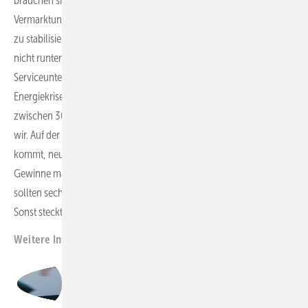
brauchen sie Rücklagen, oder, wenn möglich andere
Vermarktungskonzepte. Die Kosten sind ein Problem, da sie kaum
zu stabilisieren sind. Beim Wartungsvertrag bekomme ich die Kosten
nicht runter, ganz im Gegenteil, sie steigen. Ich muss zudem
Serviceunternehmen in die Parks schicken, die durch die
Energiekrise die Preise hochsetzen müssen. Energiekosten sind
zwischen 30 und 50 Prozent gestiegen, und das sofort. Das merken
wir. Auf der anderen Seite schafft die Dynamik, die jetzt in den Markt
kommt, neue Möglichkeiten. Wir wollen Unternehmen sehen, die
Gewinne machen, um neue Projekte machen zu können. Und da
sollten sechs bis neun Prozent Rendite vor Steuer möglich sein.
Sonst steckt niemand Geld in die Erneuerbaren.
Nicole Weinhold
Weitere Informationen:
https://rez-windparks.de/
Walter Delabar, Geschäftsführer,
Regenerative Energien Zernsee GmbH & Co KG (REZ)