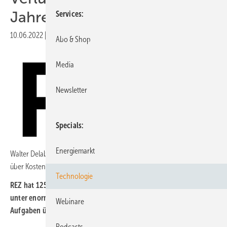
Jahren
Services
10.06.2022
|
Veröffentlicht in
Ausgabe 04-2022
|
Druckvorschau
Abo & Shop
Media
Newsletter
Specials
Energiemarkt
Walter Delabar, Geschäftsführer Regenerative Energien Zernsee (REZ),
über Kosten, Risiken und Chancen.
Technologie
REZ hat 125 Anlagen in der Betriebsführung. Betreiber stehen
unter enormem Kostendruck. Betriebsführer sollen immer mehr
Webinare
Aufgaben übernehmen. Wie gehen Sie damit um?
Podcasts