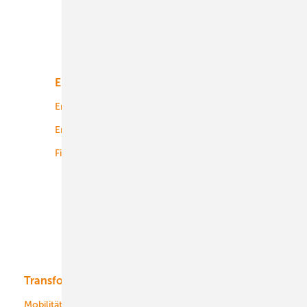
Unsere Themen
Energiemarkt
Technologie
Energierecht
Planung
Energiemärkte weltweit
Logistik
Finanzierung
Betrieb
Onshore-Wind
Offshore-Wind
Solar
Bioenergie
Transformation
Energieversorger
Service
Mobilität
Kommunen