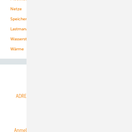
Netze
Stadtwerke
Speicher
Energiekonzerne
Lastmanagement
Wasserstoff
Wärme
Abo- & Leserservice
ADRESSBUCH der WIND- und SOLARENERGIE
AGB
Alle Inhalte chronologisch
Anmelden
Anmeldung & Registrierung
Datenschutz
E-Paper