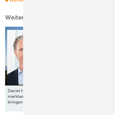
EEG-Umlage
Weitere Inhalte
Daniel Hölder von Baywa RE: „Mehr Flexibilität und
marktwirtschaftliche Anreize ins Energiesystem
bringen“