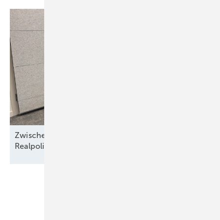
Zwischen Nordseewind und Berliner
Realpolitik
Unsere Themen