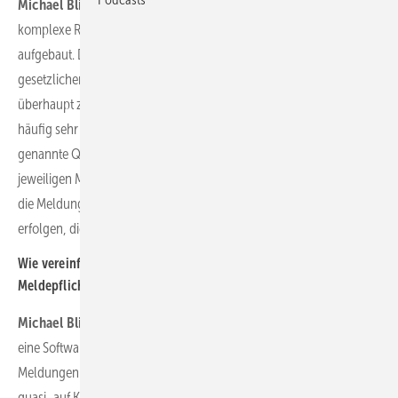
Michael Blichmann:
Leider haben wir in Deutschland extrem
komplexe Regelungen rund um die EEG-Umlage und Stromsteuer
aufgebaut. Das größte Problem für viele Betreiber ist es, die
gesetzlichen Vorgaben zu verstehen und zu erkennen, was
überhaupt zu tun beziehungsweise zu melden ist. Zudem ist es
häufig sehr schwierig, die windparkinternen Stromflüsse – so
genannte Querlieferungen – richtig zu ermitteln und dem
jeweiligen Melde-Sachverhalt zuzuordnen. Und schließlich müssen
die Meldungen über eine Reihe verschiedener amtlicher Formulare
erfolgen, die auch nicht selbsterklärend sind…
Wie vereinfacht node.energy diese wiederkehrenden
Meldepflichten?
Michael Blichmann:
node.energy hat mit dem opti.node Manager
eine Software entwickelt, die es Betreibern ermöglicht, die nötigen
Meldungen an Hauptzollämter und Übertragungsnetzbetreiber
quasi „auf Knopfdruck“ automatisch zu erfüllen. Dabei werden alle