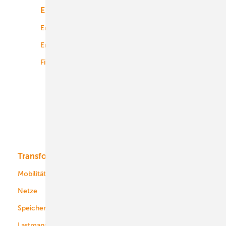
Energiemarkt
Technologie
Energierecht
Planung
Energiemärkte weltweit
Logistik
Finanzierung
Betrieb
Onshore-Wind
Offshore-Wind
Solar
Bioenergie
Transformation
Energieversorger
Service
Mobilität
Kommunen
Netze
Stadtwerke
Speicher
Energiekonzerne
Lastmanagement