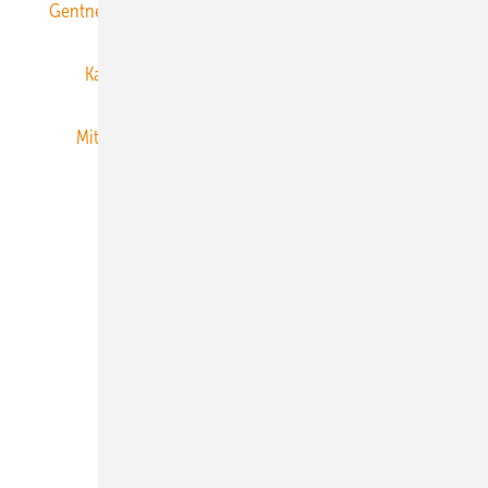
Gentner Energy Media
Gentner Verlag
Impressum
Karriere bei Gentner
Team
Mediaservice
Mitgliedschaften und Engagement
Newsletter
Privacy Manager
RSS-Feed
Veranstaltungen / Webinare
© 2026 ERNEUERBARE ENERGIEN