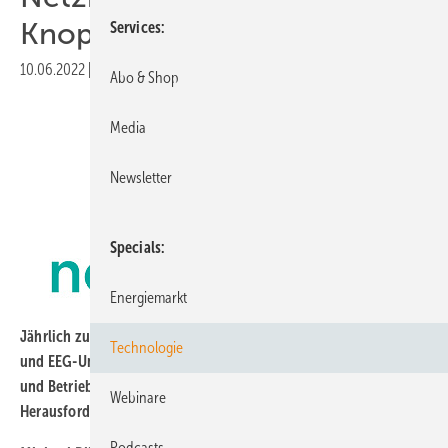
Knopfdruck“
Services
10.06.2022
|
Veröffentlicht in
Ausgabe 04-2022
|
Druckvorschau
Abo & Shop
Media
Newsletter
Specials
Energiemarkt
Jährlich zum 31.5. gilt die Frist für die Meldung von Stromsteuer
Technologie
und EEG-Umlage. Warum sind diese Meldepflichten für Betreiber
und Betriebsführer von Windkraftanlagen eine
Webinare
Herausforderung?
Podcasts