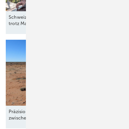
Schweiz: Bessere Stimmung in der Solarbranche
trotz
Marktstagnation
Präzision und Komplexität: Windgutachten
zwischen Klimawandel und
Windklau