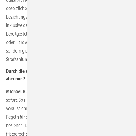
gesetzlichen Vorgaben für jeden Windpark individuell geprüft
beziehungsweise berücksichtigt und die nötigen Formulare –
inklusive gesetzlich geforderter Dokumentation – fertig ausgefüllt
bereitgestellt. Und das alles ohne den Einbau zusätzlicher Zähler
oder Hardware. Das spart nicht nur enorm viel Zeit für Betreiber,
sondern gibt auch die nötige Rechtssicherheit, um zum Beispiel
Strafzahlungen zu verhindern.
Durch die aktuelle EEG-Reform erübrigen sich diese Aufwände
aber nun?
Michael Blichmann:
Leider nein – jedenfalls nicht ganz und nicht
sofort. So müssen zum Beispiel für die EEG-Umlage noch bis
voraussichtlich 2023 die Meldungen weiterhin erfolgen. Und die
Regeln für die Stromsteuermeldung bleiben wohl gänzlich
bestehen. Das heißt, hier müssen auch in Zukunft alle Meldungen
fristgerecht gemäß den komplexen Vorgaben erfolgen. Die