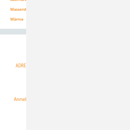
Wasserstoff
Wärme
Abo- & Leserservice
ADRESSBUCH der WIND- und SOLARENERGIE
AGB
Alle Inhalte chronologisch
Anmelden
Anmeldung & Registrierung
Datenschutz
E-Paper
ERNEUERBARE ENERGIEN abonnieren