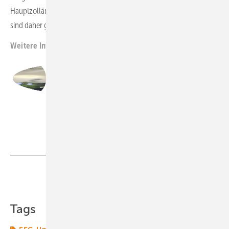
Hauptzollämter verstärken derzeit sogar ihre Kontrollen. Betreiber
sind daher gut beraten, sich bei dem Thema gut aufzustellen
.
Weitere Informationen: node.energy/wind
Michael Blichmann, Geschäftsführer,
node.energy, Experte für Betreiberpflichten bei
Windkraftanlagen
Foto: node.energy,
Teilen
Link kopieren
Tags