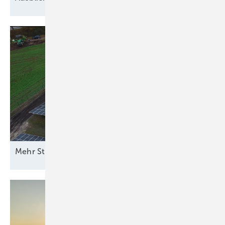
M ehr Strom vom
Acker