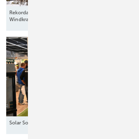
Rekordausbau mit zehn aufgehenden Sternen am
Windkraftfirmament
Solar Solutions – Erfolgreicher Auftakt in
Wien