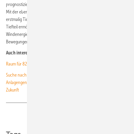
prognostiziert werden, können im Experiment nachgestellt werden.
Mit der ebenfalls neuen, umlaufenden Strömungsanlage können
erstmalig Tideströmungen wie im Meer untersucht werden. Der neue
Tiefteil ermöglicht es, den im Boden befindlichen Teil von Offshore-
Windenergieanlagen zu simulieren und die dort stattfindenden
Bewegungen von Boden und Anlage zu untersuchen. (kw)
Auch interessant:
Raum für 82 Gigawatt Offshore-Windenergie und effektive Erzeugung
Suche nach der Setztechnik für extragroße Monopiles der Offshore-
Anlagengeneration 15-MW-Plus
1.500 Sensoren für das Rotorblatt der
Zukunft
Teilen
Link kopieren