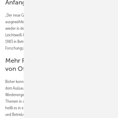
Anfang 2023 startet der Betrieb
„Der neue GWK+ wird im ersten Halbjahr 2023 zunächst in
ausgewählten Pilotprojekten zur Zukunft der Energieversorgung
wieder in den Betrieb gehen“, kündigt Prof. Nils Goseberg vom
Leichtweiß-Institut der TU Braunschweig an. Der Wellenkanal, der
1983 in Betrieb gegangen ist, wird von LUH und TU Braunschweig im
Forschungszentrum Küste betrieben.
Mehr Forschung über Betriebsphase
von Offshore-Anlagen
Bisher konnten im GWK ausschließlich Wellen erzeugt werden. Mit
dem Ausbau mariner erneuerbarer Energien wie der Offshore-
Windenergie oder auch Tide- und Wellenenergie rückten neue
Themen in den Fokus der Wissenschaftlerinnen und Wissenschaftler,
heißt es in einer Presseinformation der LUH. Sie wollen Installations-
und Betriebskonzepte von Offshore-Windenergieanlagen ebenso