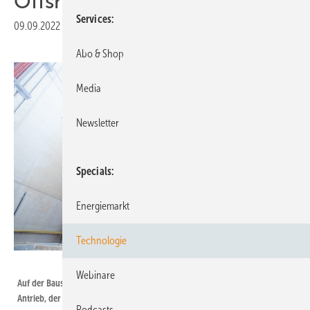
Offshore-Forschung
Services
09.09.2022
|
Druckvorschau
Abo & Shop
Media
Newsletter
Specials
Energiemarkt
Technologie
Max Fuhrmann / TU Braunschweig
Webinare
Auf der Baustelle: die Tragkonstruktion der Wellenmaschine und deren
Antrieb, der für die dynamischen Vorwärts- und Rückwärtsbewegungen
Podcasts