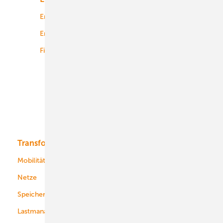
Energierecht
Planung
Energiemärkte weltweit
Logistik
Finanzierung
Betrieb
Onshore-Wind
Offshore-Wind
Solar
Bioenergie
Transformation
Energieversorger
Service
Mobilität
Kommunen
Netze
Stadtwerke
Speicher
Energiekonzerne
Lastmanagement