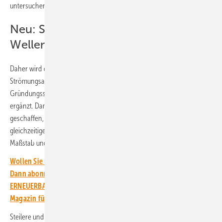
untersuchen wie den Einfluss von Gezeitenströmungen.
Neu: Strömungsanlage, Tiefteil und
Wellenmaschine
Daher wird der Großen Wellenkanal derzeit um eine leistungsfähige
Strömungsanlage, einen Tiefteil zur Untersuchung der Einbettung von
Gründungsstrukturen und die hochleistungsfähige Wellenmaschine
ergänzt. Damit werde eine weltweit einmalige Versuchseinrichtung
geschaffen, hieß es weiter. Forschende könnten künftig die
gleichzeitige Belastung aus Seegang und Strömung in großem
Maßstab und damit realitätsnah untersuchen.
Wollen Sie über die Energiewende auf dem Laufenden bleiben?
Dann abonnieren Sie einfach den kostenlosen Newsletter von
ERNEUERBARE ENERGIEN – dem größten verbandsunabhängigen
Magazin für erneuerbare Energien in Deutschland!
Steilere und höhere Wellen, wie sie durch den Klimawandel