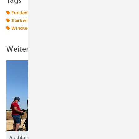
Tags
Fundament
Gründungsstruktur
Offshore-Technik
Starkwindturbinen
Windenergie
Windkraftanlage
Windtechnik
offshore-wind
Weitere Inhalte
Ausblick der Windbranche: Was kommt 2026?