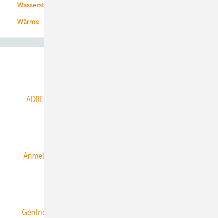
Wasserstoff
Wärme
Abo- & Leserservice
ADRESSBUCH der WIND- und SOLARENERGIE
AGB
Alle Inhalte chronologisch
Anmelden
Anmeldung & Registrierung
Datenschutz
E-Paper
ERNEUERBARE ENERGIEN abonnieren
Gentner Energy Media
Gentner Verlag
Impressum