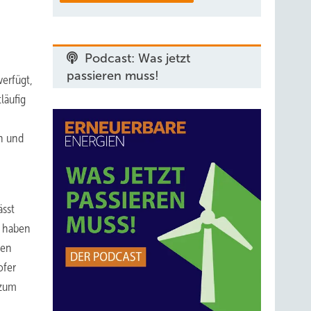
Podcast: Was jetzt
passieren muss!
erfügt,
läufig
n und
ässt
n haben
ben
ofer
 zum