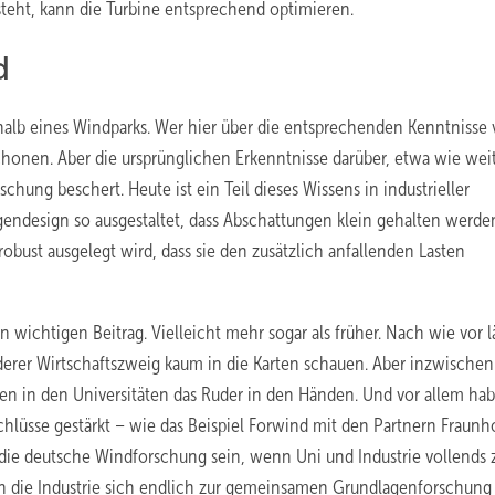
steht, kann die Turbine entsprechend optimieren.
d
alb eines Windparks. Wer hier über die entsprechenden Kenntnisse v
honen. Aber die ursprünglichen Erkenntnisse darüber, etwa wie weit
chung beschert. Heute ist ein Teil dieses Wissens in industrieller
ndesign so ausgestaltet, dass Abschattungen klein gehalten werde
obust ausgelegt wird, dass sie den zusätzlich anfallenden Lasten
n wichtigen Beitrag. Vielleicht mehr sogar als früher. Nach wie vor l
derer Wirtschaftszweig kaum in die Karten schauen. Aber inzwische
ngen in den Universitäten das Ruder in den Händen. Und vor allem ha
lüsse gestärkt – wie das Beispiel Forwind mit den Partnern Fraunh
 die deutsche Windforschung sein, wenn Uni und Industrie vollends
 die Industrie sich endlich zur gemeinsamen Grundlagenforschung