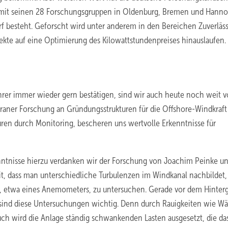
d mit seinen 28 Forschungsgruppen in Oldenburg, Bremen und Hanno
arf besteht. Geforscht wird unter anderem in den Bereichen Zuverläss
pekte auf eine Optimierung des Kilowattstundenpreises hinauslaufen.
ührer immer wieder gern bestätigen, sind wir auch heute noch weit v
veraner Forschung an Gründungsstrukturen für die Offshore-Windkraft
ren durch Monitoring, bescheren uns wertvolle Erkenntnisse für
nntnisse hierzu verdanken wir der Forschung von Joachim Peinke u
t, dass man unterschiedliche Turbulenzen im Windkanal nachbildet
 etwa eines Anemometers, zu untersuchen. Gerade vor dem Hinter
sind diese Untersuchungen wichtig. Denn durch Rauigkeiten wie Wä
uch wird die Anlage ständig schwankenden Lasten ausgesetzt, die da