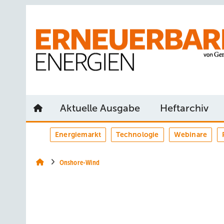
Springe
Springe
Springe
auf
auf
auf
Hauptinhalt
Hauptmenü
SiteSearch
Aktuelle Ausgabe
Heftarchiv
Energiemarkt
Technologie
Webinare
Onshore-Wind