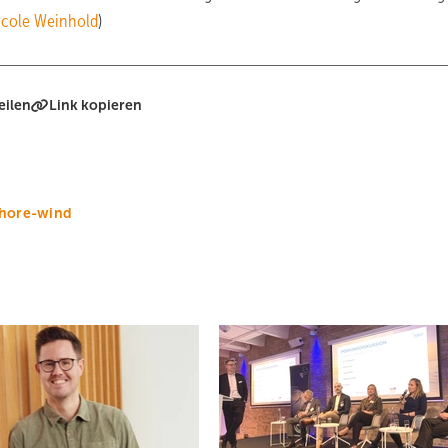
icole Weinhold
)
eilen
Link kopieren
hore-wind