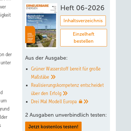
ver
Heft 06-2026
igkeit
Inhaltsverzeichnis
Einzelheft
bestellen
on der
Aus der Ausgabe:
 unter
Grüner Wasserstoff bereit für große
Maßstäbe
Realisierungskompetenz entscheidet
nd
über den
Erfolg
, um
Drei Mal Modell
Europa
grund
2 Ausgaben unverbindlich testen:
lder
s
Jetzt kostenlos testen!