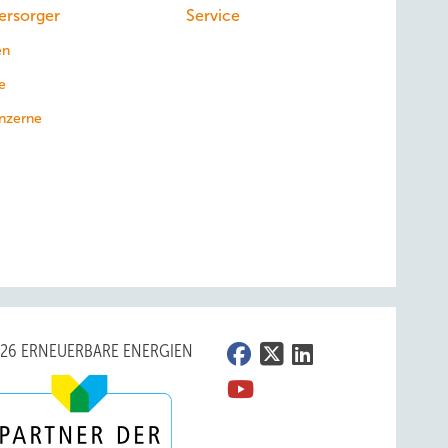
ersorger
Service
en
e
nzerne
026 ERNEUERBARE ENERGIEN