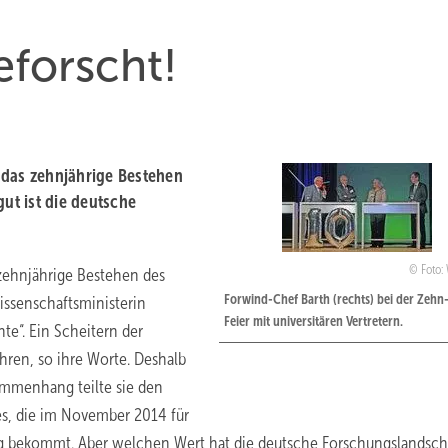
eforscht!
 das zehnjährige Bestehen
gut ist die deutsche
Foto:
 zehnjährige Bestehen des
Forwind-Chef Barth (rechts) bei der Zehn
issenschaftsministerin
Feier mit universitären Vertretern.
te“. Ein Scheitern der
ren, so ihre Worte. Deshalb
ammenhang teilte sie den
es, die im November 2014 für
rung bekommt. Aber welchen Wert hat die deutsche Forschungslandsch