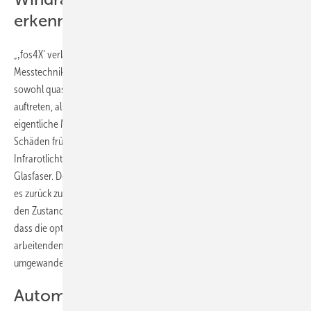
erkennen
„‚fos4X’ verbindet die Vorteile von herkömmlicher mit faseroptischer
Messtechnik“, sagt Hoffmann. Es sei eine Lösung gefunden worden,
sowohl quasi-statische Lasten, wie sie bei gleichbleibendem Wind
auftreten, als auch dynamische Lasten exakt zu messen. Das sei der
eigentliche Mehrwert. Außerdem sollen die Sensoren selbst winzige
Schäden frühzeitig erkennen. Die Funktionsweise: „fos4X“ sendet
Infrarotlicht vom in der Rotornabe sitzenden Messgerät in eine
Glasfaser. Der Sensor, ein sogenanntes Faser-Bragg-Gitter, reflektiert
es zurück zum Messgerät. „Diese Reflexion enthält Informationen über
den Zustand an der Messstelle“, sagt Hoffmann. Der Kniff dabei sei,
dass die optische Info – anders als bei ausschließlich optisch
arbeitenden Methoden – in ein analoges elektrisches Signal
umgewandelt werde.
Automatische