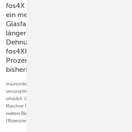
fos4X FasersensorKaum dicker als
ein menschliches Haar, sollen die
Glasfasersensoren bis zu 1000 mal
länger halten als herkömmliche
Dehnungsmessstreifen.Foto:
fos4XHoffnung auf zehn bis 15
Prozent mehr Effizienz als mit
bisherigen Messsystemen
Insbesondere bei großen Windanlagen sei der Nutzen einer
sensoroptimierten Blattregelung laut BINE-Informationsdienst
erheblich. Gegenüber bestehenden Systemen erhoffen sich die
Münchner Forscher mit ihrer ausgefeilten Messtechnik eine noch
exaktere Blattregelung, die einigen Literaturquellen zufolge
Effizienzsteigerungen zwischen zehn und 15 Prozent zur Folge hätten.