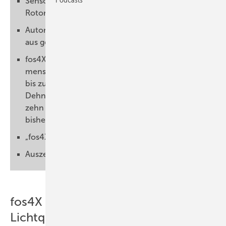
Sensoren helfen, Schäden an Windrad-
Rotorblättern frühzeitig zu erkennen
Automatische Handlungsanweisungen direkt
aus gewonnenen Informationen ableitbar
fos4X FasersensorKaum dicker als ein
menschliches Haar, sollen die Glasfasersensoren
bis zu 1000 mal länger halten als herkömmliche
Dehnungsmessstreifen.Foto: fos4XHoffnung auf
zehn bis 15 Prozent mehr Effizienz als mit
bisherigen Messsystemen
„fos4X“ auch nachrüstbar
Auszeichnung durch Initiative „Land der Ideen“
fos4X LichtquelleDie fos4X-
Lichtquelle. Das richtige Licht ist ein