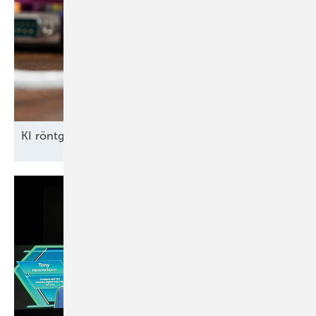
KI röntgt
Umspannwerke