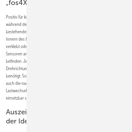
„fos4X“ auch nachrüstbar
Positiv für künftige Nutzer: Die Glasfasersensoren können sowohl
während der Rotorblattfertigung einlaminiert als auch bei
bestehenden Anlagen nachgerüstet werden. Dazu werden sie im
Innern des Blatts wie herkömmliche Sensoren auf der Struktur
verklebt oder verschraubt. Pro Rotorblatt müssen mindestens vier
Sensoren angebracht werden, die sich dann in der Blattwurzel
befinden. Je zu messender Kraftrichtung – in Drehrichtung, quer zur
Drehrichtung und Torsion – werden mindestens zwei Sensoren
benötigt. Sowohl die gleich bei der Blattfertigung eingebauten als
auch die nachgerüsteten Messstreifen sollen die auftretenden hohen
Lastwechselzahlen von ca. 109 aushalten und somit über Jahre
einsetzbar sein.
Auszeichnung durch Initiative „Land
der Ideen“