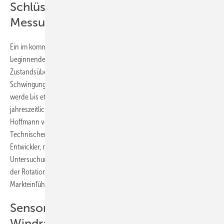
Schlüssel für genaue
Messungen.Foto: fos4X
Ein im kommenden Sommer in einer Großanlage im Münsterland
beginnender Feldtest soll die Zuverlässigkeit des faseroptischen
Zustandsüberwachungssystems „fos4X“ bestätigen. Der Test des
Schwingungen, Biegungen und Temperaturen messenden Systems
werde bis etwa Anfang 2012 dauern und damit auch temperatur- und
jahreszeitlich bedingte Schwankungen mit untersuchen, teilte Lars
Hoffmann vom Lehrstuhl für Messsystem amp; Sensortechnik der
Technischen Universität (TU) München, einer der vier fos4X-
Entwickler, mit. Neben der Zuverlässigkeit sollen im Feldtest
Untersuchungen vorangetrieben werden, die Blattstellung während
der Rotation zu regeln. Abhängig von den Testergebnissen ist die
Markteinführung nach derzeitigem Stand für Sommer 2012 geplant.
Sensoren helfen, Schäden an
Windrad-Rotorblättern frühzeitig zu