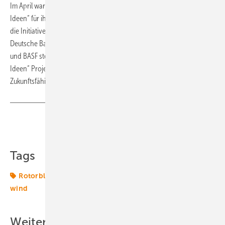
Im April waren die vier Forscher von der Standortinitiative „Land der
Ideen“ für ihr Messsystem ausgezeichnet worden. Seit 2006 prämiert
die Initiative, hinter der neben der Bundesregierung der BDI, die
Deutsche Bank, die Deutsche Messe AG in Hannover, Thyssen Krupp
und BASF stehen, im Innovationswettbewerb „365 Orte im Land der
Ideen“ Projekte und Entwicklungen, die einen Beitrag zur
Zukunftsfähigkeit Deutschlands leisten. (Andreas Haude)
Teilen
Link kopieren
Tags
Rotorblätter
Schaden
Windtechnik
onshore-
wind
Weitere Inhalte