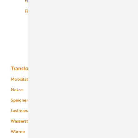
Energiemärkte weltweit
Logistik
Finanzierung
Betrieb
Onshore-Wind
Offshore-Wind
Solar
Bioenergie
Transformation
Energieversorger
Service
Mobilität
Kommunen
Netze
Stadtwerke
Speicher
Energiekonzerne
Lastmanagement
Wasserstoff
Wärme