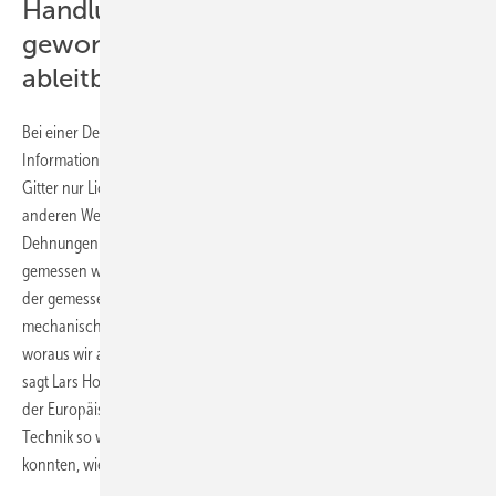
Handlungsanweisungen direkt aus
gewonnenen Informationen
ableitbar
Bei einer Dehnung oder Stauchung der Faser verändert sich laut BINE-
Informationsdienst die Wellenlänge des reflektierten Lichts. Da jedes
Gitter nur Licht einer bestimmten Wellenlänge zurückwerfe und die
anderen Wellenlängen ungehindert passieren lasse, können
Dehnungen und Stauchungen an vielen Stellen der Faser gleichzeitig
gemessen werden. „Die ankommenden Informationen, die anhand
der gemessenen Belastungsspitzen Auskunft über Temperaturen und
mechanische Zustände geben, werden im Messgerät ausgewertet,
woraus wir automatisch Handlungsanweisungen ableiten können“,
sagt Lars Hoffmann. Der Durchbruch sei bei einem Forschungsprojekt
der Europäischen Weltraumbehörde ESA erreicht worden, als man die
Technik so weit optimiert hatte, dass Vibrationen gemessen werden
konnten, wie sie bei einer Ariane-Rakete entstehen.