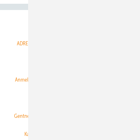
Abo- & Leserservice
ADRESSBUCH der WIND- und SOLARENERGIE
AGB
Alle Inhalte chronologisch
Anmelden
Anmeldung & Registrierung
Datenschutz
E-Paper
ERNEUERBARE ENERGIEN abonnieren
Gentner Energy Media
Gentner Verlag
Impressum
Karriere bei Gentner
Team
Mediaservice