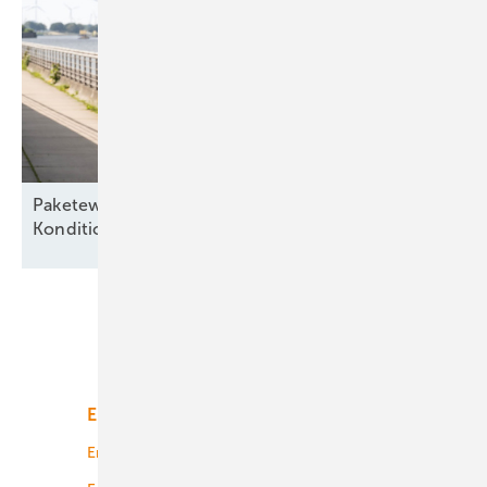
Paketeweise – „Besserer Service, bessere
Konditionen“ für alte
Seewindparks
Unsere Themen
Energiemarkt
Technologie
Energierecht
Planung