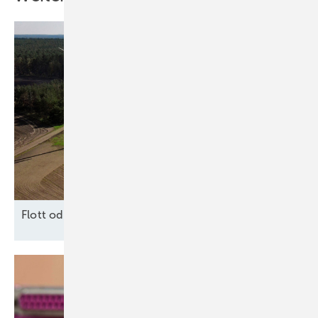
F lott oder
Schrott?