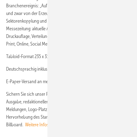
Branchenereignis: „Auf der Husum Wind 2021 denken wir Wind weiter,
und zwar von der Erzeugung über Ausbau und Repowering bis zu
Sektorenkopplung und grünem Wasserstoff.” Erscheinung der
Messezeitung: aktuelle Ausgaben am 14., 15. und 16.09.2021; 2.500
Druckauflage, Verteilung auf der Messe und in Hotels; Verbreitung
Print, Online, Social Media Twitter, Xing, Facebook
Tabloid-Format 235 x 315 mm
Deutschsprachig inklusive englischer Passagen
E-Paper-Versand an mehr als 6.000 Empfänger
Sichern Sie sich unser Platin-Angebot: mit 1/1 Seite Anzeige in jeder
Ausgabe, redaktionellem Beitrag in jeder Ausgabe, 5 Online-
Meldungen, Logo-Platzierung auf Titelseite und online, Hallenplan mit
Hervorhebung des Standortes plus Logo, Online: Wallpaper oder
Billboard.
Weitere Infos hier.