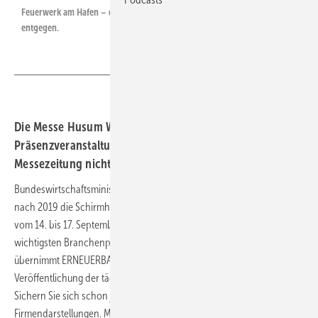
Feuerwerk am Hafen – die Windbranche fiebert der HUSUM Wind
entgegen.
Die Messe Husum Wind wird im September wohl als
Präsenzveranstaltung stattfinden – da darf die tägliche
Messezeitung nicht fehlen.
Bundeswirtschaftsminister Peter Altmaier übernimmt zum zweiten Mal
nach 2019 die Schirmherrschaft für die
Messe Husum Wind
, die
vom 14. bis 17. September 2021 die gesamte Windwirtschaft auf der
wichtigsten Branchenplattform des Jahres zusammenbringt. Derweil
übernimmt ERNEUERBARE ENERGIEN zum dritten Mal die
Veröffentlichung der täglichen Messezeitung Print und Online.
Sichern Sie sich schon jetzt die besten Plätze für Ihre Neuigkeiten und
Firmendarstellungen. Messechef Klaus Liermann freut sich auf das