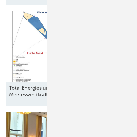
Total Energies und Jera Nex BP fordern
Meereswindkraftbremse zu ihren
Gunsten