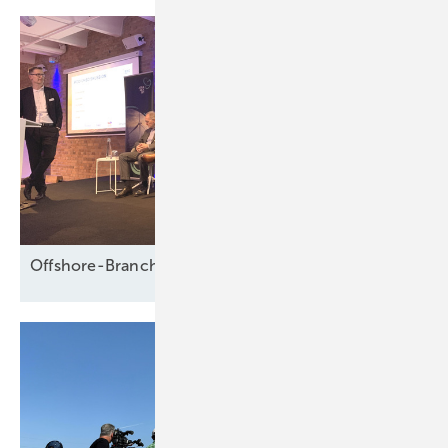
Offshore-Branche fürchtet Fadenriss und plädiert für 