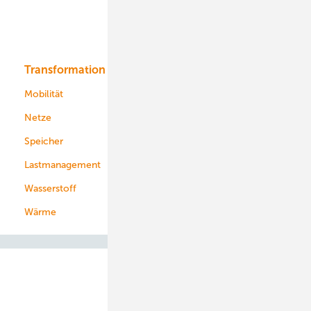
Solar
Bioenergie
Transformation
Energieversorger
Service
Mobilität
Kommunen
Netze
Stadtwerke
Speicher
Energiekonzerne
Lastmanagement
Wasserstoff
Wärme
Abo- & Leserservice