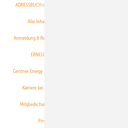
ADRESSBUCH der WIND- und SOLARENERGIE
AGB
Alle Inhalte chronologisch
Anmelden
Anmeldung & Registrierung
Datenschutz
E-Paper
ERNEUERBARE ENERGIEN abonnieren
Gentner Energy Media
Gentner Verlag
Impressum
Karriere bei Gentner
Team
Mediaservice
Mitgliedschaften und Engagement
Newsletter
Privacy Manager
RSS-Feed