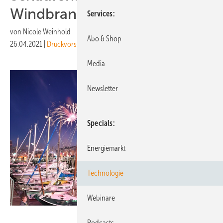
Windbranche
Services
von
Nicole Weinhold
Abo & Shop
26.04.2021
|
Druckvorschau
Media
Newsletter
Specials
Energiemarkt
Technologie
Webinare
Messe Husum und Congress
Podcasts