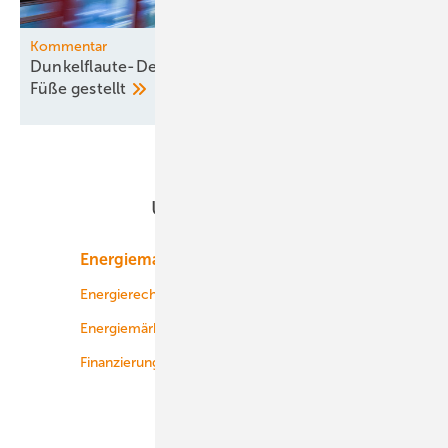
Kommentar
Dunkelflaute-Debatte gehört vom Kopf auf die
Füße
gestellt
Unsere Themen
Energiemarkt
Technologie
Energierecht
Planung
Energiemärkte weltweit
Logistik
Finanzierung
Betrieb
Onshore-Wind
Offshore-Wind