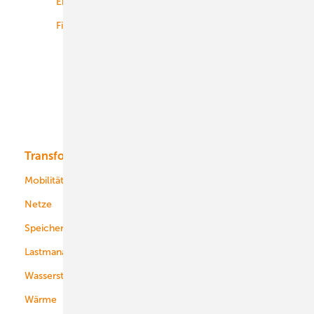
Energiemärkte weltweit
Logistik
Finanzierung
Betrieb
Onshore-Wind
Offshore-Wind
Solar
Bioenergie
Transformation
Energieversorger
Service
Mobilität
Kommunen
Netze
Stadtwerke
Speicher
Energiekonzerne
Lastmanagement
Wasserstoff
Wärme