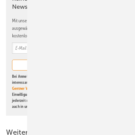
Newsletter!
Mit unserem Newsletter erhalten Sie regelmäßig von uns
ausgewählte Informationen und Neuigkeiten, gebündelt und
kostenlos direkt ins Postfach.
Bei Anmeldung zu diesem Newsletter bin ich damit einverstanden, über
interessante Verlags- und Online-Angebote
der Marken der Alfons W.
Gentner Verlag GmbH & Co. KG
informiert zu werden. Diese
Einwilligung kann ich jederzeit widerrufen und eine Abmeldung ist
jederzeit möglich. Informationen zum Umgang mit Daten finden Sie
auch in unserer
Datenschutzerklärung
.
Weitere Inhalte