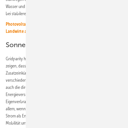
Wasser und Dünger. Dadurch sparen die Landwirte zusätzliche Kosten
bei stabileren Erträgen.
Photovoltaik macht Wiedervernässung von Mooren für
Landwirte attraktiv
Sonnenstrom unterschiedlich nutzen
Gridparity hat schon viele Agri-PV-Anlagen errichtet, und die Projekte
zeigen, dass die verfolgten Ziele bezüglich der Einsparungen und der
Zusatzeinkünfte immer erreicht wurden. Für die Stromnutzung gibt es
verschiedene Möglichkeiten. Neben der vollständigen Einspeisung ist
auch die direkte Stromlieferung an einen Abnehmer oder lokalen
Energieversorger möglich. Bei hofnahen Anlagen spielt auch der
Eigenverbrauch mit Überschusseinspeisung eine große Rolle – vor
allem, wenn der Landwirtschaftsbetrieb verstärkt von Öl und Gas auf
Strom als Energiequelle auch bei der Wärmeversorgung und bei der
Mobilität umgestellt wird.