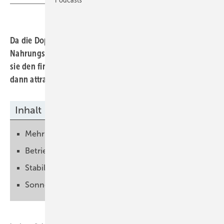
Da die Doppelnutzung von Flächen für Strom- und
Nahrungsmittelproduktion die Effizienz steigert, nimmt
sie den finanziellen Druck von den Höfen. Sie werden
dann attraktiver für junge Nachfolger.
Inhalt
Mehr Geld für Investitionen
Betriebe stellen sich modern auf
Stabile Erträge mit Agri-PV
Sonnenstrom unterschiedlich nutzen