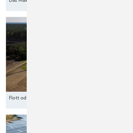
Das Maximum
herausholen
F lott oder
Schrott?