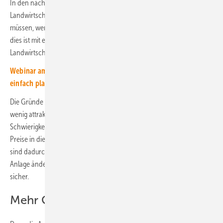
In den nächsten Jahren werden etwa 100.000
Landwirtschaftsbetriebe in Deutschland einen Nachfolger suchen
müssen, wenn die Betriebsinhaber in den Ruhestand gehen. Doch
dies ist mit einem riesigen Problem verbunden. Denn der
Landwirtschaft fehlt es an ausreichendem Nachwuchs.
Webinar am 14. April 2025: Komplexe Photovoltaikprojekte
einfach planen
Die Gründe dafür sind vielfältig. Die landwirtschaftliche Arbeit wird als
wenig attraktiv angesehen. Dazu kommt noch, dass junge Landwirte
Schwierigkeiten haben, Flächen zu pachten oder zu kaufen, da die
Preise in die Höhe geschnellt sind. Mittel für notwendige Investitionen
sind dadurch eng begrenzt. Dies kann die Investition in eine Agri-PV-
Anlage ändern, ist sich Erich Merkle, Geschäftsführer von Gridparity,
sicher.
Mehr Geld für Investitionen