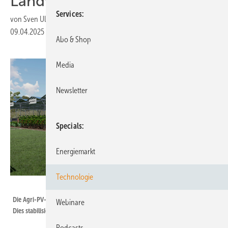
Landwirtschaft
Services
von
Sven Ullrich
09.04.2025
|
Druckvorschau
Abo & Shop
Media
Newsletter
Specials
Energiemarkt
Technologie
Gridparity
Die Agri-PV-Anlagen schützen die Pflanzen vor heftigen Wetterereignissen.
Webinare
Dies stabilisiert die landwirtschaftlichen Erträge.
Podcasts