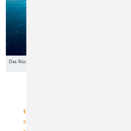
Das
Rückbau-Dilemma
Unsere Themen
Energiemarkt
Technologie
Energierecht
Planung