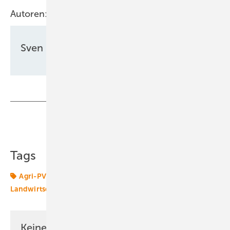
Autoren:
Sven Ullrich
Teilen
Link kopieren
Tags
Agri-PV-Anlagen
Ertrag
Gridparity
Landwirtschaft
Solar
agriPV
Keine Zeit? Kein Problem mit dem ERE