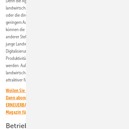
Denn die Agri-PV generiert ein zweites Einkommen, zusätzlich zu den
landwirtschaftlichen Erträgen auf einer Fläche. Denn die Einspeisung
oder die direkte Lieferung des Stroms bieten langfristige Erträge bei
geringem Aufwand. Über den Eigenverbrauch des Solarstroms
können die Landwirte Energiekosten einsparen und diese Mittel an
anderer Stelle einsetzen. Mit diesem zweiten Einkommen können
junge Landwirte weitere Flächen pachten oder kaufen und in die
Digitalisierung und Automatisierung investieren. Dadurch kann die
Produktivität erhöht und der Anteil körperlicher Arbeit verringert
werden. Außerdem verleihe dieses zweite Einkommen dem
landwirtschaftlichen Betrieb eine finanzielle Stabilität, wodurch er
attraktiver für einen jungen Landwirt werde, betont Erich Merkle.
Wollen Sie über die Energiewende auf dem Laufenden bleiben?
Dann abonnieren Sie einfach den kostenlosen Newsletter von
ERNEUERBARE ENERGIEN – dem größten verbandsunabhängigen
Magazin für erneuerbare Energien in Deutschland!
Betriebe stellen sich modern auf