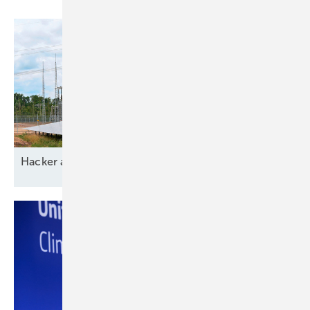
Ha cker
aussp erren