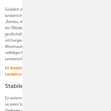
Zusätzlich steht die Agri-PV-Anlage für eine moderne, innovative
landwirtschaftliche Praxis, die für die jüngere Generation attraktiv ist.
„Betriebe, die erneuerbare Energien nutzen, verbessern ihr Image in
der Öffentlichkeit, motivieren junge Landwirte und steigern die
gesellschaftliche Anerkennung“, weiß Erich Merkle. „Kooperationen
mit Energieunternehmen und Forschungseinrichtungen fördern den
Wissensaustausch und den technologischen Fortschritt. Diese
vielfältigen Möglichkeiten stärken das Interesse an der
Landwirtschaft.“
EU-Kommission nimmt Photovoltaik in die
Landwirtschaftsstrategie auf
Stabile Erträge mit Agri-PV
Ein weiterer Vorteil: Die Agri-PV-Anlagen mindern Klimarisiken. Denn
sie bieten Schutz vor extremen Wetterereignissen wie Hagel,
Starkregen oder Hitze. Gleichzeitig verringern sie den Verbrauch von