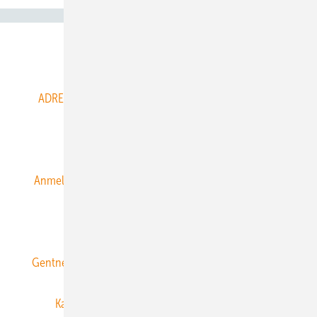
Abo- & Leserservice
ADRESSBUCH der WIND- und SOLARENERGIE
AGB
Alle Inhalte chronologisch
Anmelden
Anmeldung & Registrierung
Datenschutz
E-Paper
ERNEUERBARE ENERGIEN abonnieren
Gentner Energy Media
Gentner Verlag
Impressum
Karriere bei Gentner
Team
Mediaservice