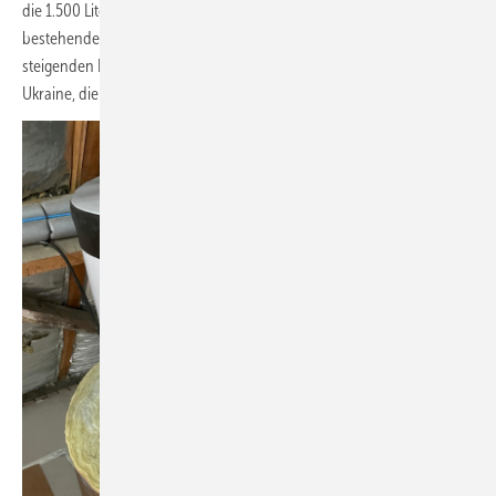
die 1.500 Liter Wasser aufzuheizen. Diese musste bisher die
bestehende Gasheizung liefern. Das war teuer, nicht erst seit den
steigenden Energiekosten aufgrund des russischen Überfalls auf die
Ukraine, die auch an den Belgiern nicht vorbeigegangen sind.