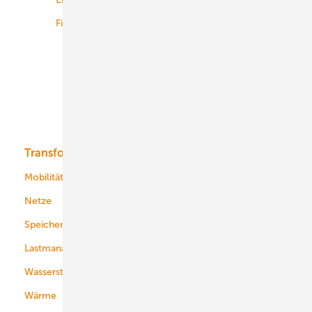
Finanzierung
Betrieb
Onshore-Wind
Offshore-Wind
Solar
Bioenergie
Transformation
Energieversorger
Service
Mobilität
Kommunen
Netze
Stadtwerke
Speicher
Energiekonzerne
Lastmanagement
Wasserstoff
Wärme