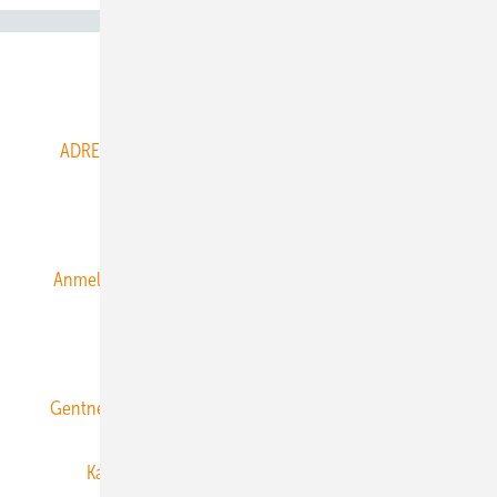
Abo- & Leserservice
ADRESSBUCH der WIND- und SOLARENERGIE
AGB
Alle Inhalte chronologisch
Anmelden
Anmeldung & Registrierung
Datenschutz
E-Paper
ERNEUERBARE ENERGIEN abonnieren
Gentner Energy Media
Gentner Verlag
Impressum
Karriere bei Gentner
Team
Mediaservice