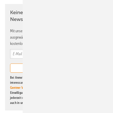
Keine Zeit? Kein Problem mit dem ERE
Newsletter!
Mit unserem Newsletter erhalten Sie regelmäßig von uns
ausgewählte Informationen und Neuigkeiten, gebündelt und
kostenlos direkt ins Postfach.
Bei Anmeldung zu diesem Newsletter bin ich damit einverstanden, über
interessante Verlags- und Online-Angebote
der Marken der Alfons W.
Gentner Verlag GmbH & Co. KG
informiert zu werden. Diese
Einwilligung kann ich jederzeit widerrufen und eine Abmeldung ist
jederzeit möglich. Informationen zum Umgang mit Daten finden Sie
auch in unserer
Datenschutzerklärung
.