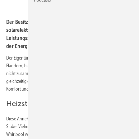
Der Besitzer eines Einfamilienhauses hat auf
solarelektrische Wärmeversorgung umgestellt. Zwei
Leistungssteller von My PV übernehmen die Steuerung
der Energieflüsse – auch für den Whirlpool im Garten.
Der Eigentümer eines Einfamilienhauses im belgischen Meulebeke,
Flandern, hat mehrere Dinge unter einen Hut gebracht, die eigentlich
nicht zusammenpassen. Denn er wollte Geld sparen, der Umwelt
gleichzeitig etwas Gutes tun, aber auch den bisherigen hohen
Komfort und verschiedene Annehmlichkeiten nicht verzichten.
Heizstab installiert
Diese Annehmlichkeiten bestehen nicht nur aus der gut geheizten
Stube. Vielmehr hat der Hausbesitzer auch ein Jacuzzi. Dieser
Whirlpool vor dem Haus im Garten braucht jede Menge Energie, um