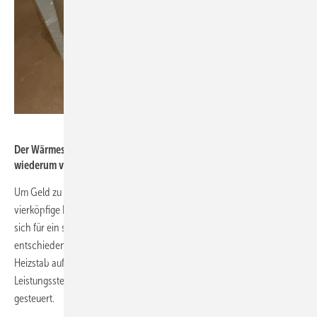
My PV
Der Wärmespeicher wird mit einem Heizstab erwärmt, der
wiederum von einem AC Thor gesteuert wird.
Um Geld zu sparen hat der Hauseigentümer für sich und seine
vierköpfige Familie nach einer Alternative gesucht. Am Ende hat er
sich für ein solarelektrisches Heiz- und Warmwassersystem
entschieden. Ein 200 Liter Warmwasserspeicher wird direkt von eine
Heizstab aufgeladen. Dieser Heizstab wiederum wird von einem
Leistungssteller AC Thor des österreichischen Herstellers My PV
gesteuert.