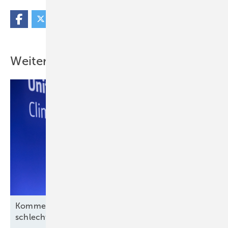
Weitere Inhalte
Kommentar: Aus für Revolution Wind nach
schlechtem Deal, aber kein
Ende