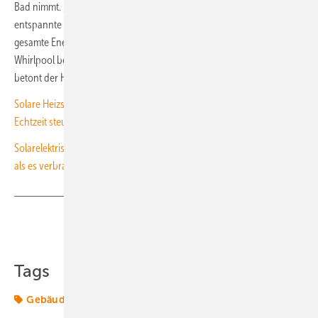
Bad nimmt. „Neben dem finanziellen Aspekt erwähnenswert ist das
entspannte Gefühl des vollkommenen Komforts, im Wissen, dass die
gesamte Energie, die zum Erhitzen des Wassers im Haus und im
Whirlpool benötigt wird, aus der eigenen Photovoltaikanlage stammt“,
betont der Hauseigentümer. (su)
Solare Heizsysteme: Wärmeproduktion und Eigenverbrauch in
Echtzeit steuern
Solarelektrisches Betriebsgebäude von My PV produziert mehr Strom
als es verbraucht
Teilen
Link kopieren
Tags
Gebäude
Heizung
Solar
Wärmeversorgung