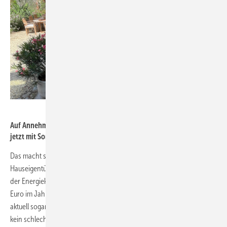
My PV
Auf Annehmlichkeit nicht verzichten: Der Jacuzzi im Garten wird
jetzt mit Sonnenstrom geheizt.
Das macht sich auf der Energierechnung bemerkbar. Denn der
Hauseigentümer spart im Vergleich zu den Preisen von 2021, also vor
der Energiekrise, allein für den Betrieb seines Warmwasserboilers 350
Euro im Jahr. Für die aktuellen Strompreise schätzt er die Ersparnis
aktuell sogar auf monatlich 45 Euro. Zudem muss der Hausbesitzer
kein schlechtes Gewissen haben, wenn er noch einmal ein heißes