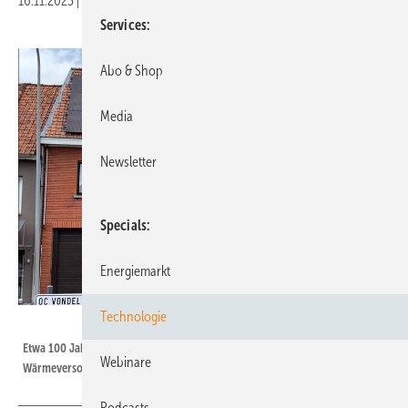
16.11.2023
|
Druckvorschau
Services
Abo & Shop
Media
Newsletter
Specials
Energiemarkt
Technologie
My PV
Etwa 100 Jahre alt ist das Gebäude in Flandern. Doch der solarelektrischen
Webinare
Wärmeversorgung tut das keinen Abbruch.
Podcasts