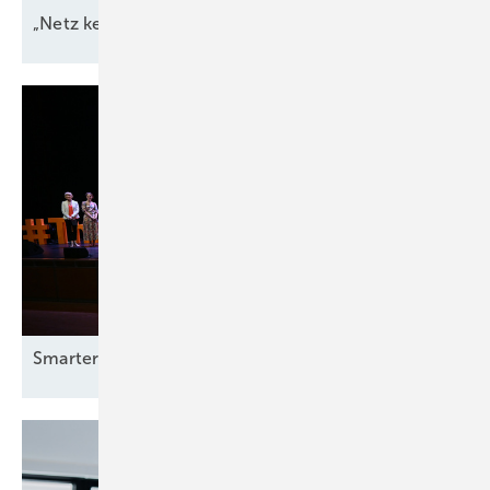
„Netz kein Engpass
mehr“
Smarter E Awards – die Gewinner stehen
fest