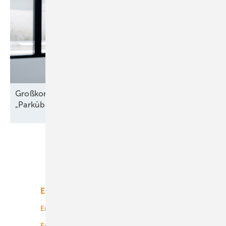
Großkomponentendienst auf See:
„Parkübergreifende
Troubleshooter“
Unsere Themen
Energiemarkt
Technologie
Energierecht
Planung
Energiemärkte weltweit
Logistik