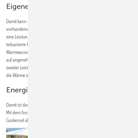
Eigener Solarstrom im Warmwasser
Damit kann der Hauseigentümer jetzt den Überschuss aus der
vorhandenen Photovoltaikanlage auf dem Dach nutzen. Diese hat
eine Leistung von 15 Kilowatt und liefert ausreichend Energie, um das
teilsanierte Haus von März bis Oktober komplett mit Wärme und
Warmwasser zu versorgen und außerdem auch das Wasser im Jacuzzi
auf angenehme 37 Grad Celsius zu temperieren. Dazu wurde ein
zweiter Leistungssteller von My PV eingebaut, der ausschließlich für
die Wärme im Whirlpool verantwortlich ist.
Energiekosten gespart
Damit ist das Gebäude fast komplett vom Erdgashahn abgekoppelt.
Mit dem fossilen Brennstoff wird nur noch gekocht. Der bisherige
Gaskessel übernimmt im Winter noch die Spitzenlast.