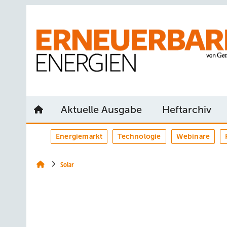
Springe
Springe
Springe
auf
auf
auf
Hauptinhalt
Hauptmenü
SiteSearch
Aktuelle Ausgabe
Heftarchiv
Energiemarkt
Technologie
Webinare
Solar