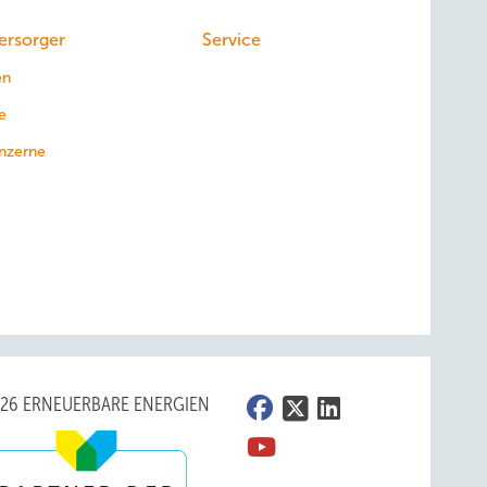
ersorger
Service
en
e
nzerne
026 ERNEUERBARE ENERGIEN