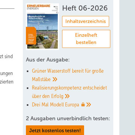
Heft 06-2026
Inhaltsverzeichnis
Einzelheft
bestellen
t sind
Aus der Ausgabe:
Grüner Wasserstoff bereit für große
tzungen
Maßstäbe
zierten
Realisierungskompetenz entscheidet
über den
Erfolg
Drei Mal Modell
Europa
2 Ausgaben unverbindlich testen:
Jetzt kostenlos testen!