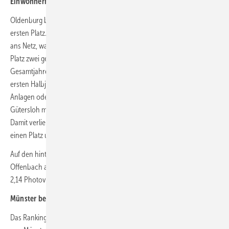
Einwohnern
Oldenburg belegt unter den Städten ab 100.000 Einwohnern den
ersten Platz. Im Untersuchungszeitraum gingen hier 1.145 PV-Anlagen
ans Netz, was einer Quote von 6,63 pro 1.000 Einwohnern entspricht.
Platz zwei geht an Moers. Die Stadt in Nordrhein-Westfalen belegte im
Gesamtjahres-Ranking des Jahres 2023 noch den fünften Platz. Im
ersten Halbjahr 2024 verzeichnet die Stadt einen Ausbau von 660
Anlagen oder auch eine Quote von 6,27. Auf dem dritten Platz landet
Gütersloh mit 640 Anlagen, beziehungsweise einer Quote von 6,24.
Damit verliert Gütersloh im Vergleich zum Gesamtjahres-Ranking
einen Platz und fällt von Platz zwei auf drei.
Auf den hinteren Plätzen finden sich derweil die Städte Rostock,
Offenbach am Main und Wiesbaden mit Quoten von 1,83, 1,89 und
2,14 Photovoltaikanlagen pro 1.000 Einwohnern.
Münster bei den Großstädten vorn
Das Ranking der zwanzig größten Städte Deutschlands wird derweil