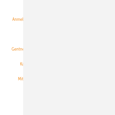
Alle Inhalte chronologisch
Anmelden
Anmeldung & Registrierung
Datenschutz
E-Paper
ERNEUERBARE ENERGIEN abonnieren
Gentner Energy Media
Gentner Verlag
Impressum
Karriere bei Gentner
Team
Mediaservice
Mitgliedschaften und Engagement
Newsletter
Privacy Manager
RSS-Feed
Veranstaltungen / Webinare