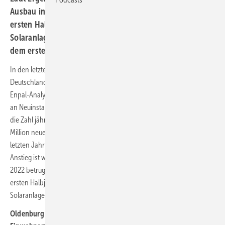
Ausbau in deutschen Städten und Bundesländern im
ersten Halbjahr 2024 ist Münster beim Ausbau von
Solaranlagen im Ranking der zwanzig größten Städte auf
dem ersten Platz gelandet.
In den letzten Jahren ist der jährliche Zubau von Solaranlagen in
Deutschland stark gestiegen. Im Jahresvergleich einer aktuellen
Enpal-Analyse zeigt sich der Positivtrend deutlich: 2018 lag die Anzahl
an Neuinstallationen von Solaranlagen bei knapp 75.000, seitdem ist
die Zahl jährlich angestiegen und hat sich 2023 mit mehr als eine
Million neuen Anlagen mehr als verdreizehnfacht. Damit wurden im
letzten Jahr 176 Prozent mehr PV-Anlagen gebaut als in 2022. Der
Anstieg ist wesentlich stärker als im Zeitraum davor: Von 2021 auf
2022 betrug die Wachstumsrate im Vergleich nur etwa 62 Prozent. Im
ersten Halbjahr 2024 sind in Deutschland insgesamt 420.500 neue
Solaranlagen ans Netz gegangen.
Oldenburg erster Platz unter den Städten ab 100.000