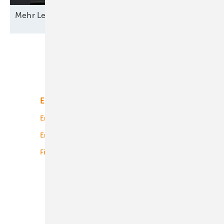
Mehr Leistung &
­Funktion
Unsere Themen
Energiemarkt
Technologie
Energierecht
Planung
Energiemärkte weltweit
Logistik
Finanzierung
Betrieb
Onshore-Wind
Offshore-Wind
Solar
Bioenergie