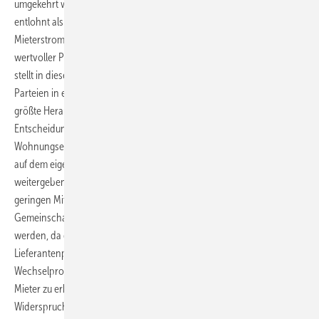
umgekehrt werden – eine Volleinspeisung wird im Moment höher
entlohnt als die Überschussteileinspeisung. Dadurch werden in
Mieterstromprojekten kleinere Anlagen als möglich gebaut und
wertvoller Platz auf Dachflächen verschenkt. Ein großes Potenzial
stellt in diesem Zusammenhang die Regulatorik dar, die für alle
Parteien in einem Gebäude klarere Verhältnisse schaffen sollte. Die
größte Herausforderung ist im Mehrfamilienhaus-Segment der
Entscheidungsprozess. Wichtig ist, dass
Wohnungseigentümergemeinschaften den Strom aus der PV-Anlage
auf dem eigenen Dach direkt an die Bewohner im Gebäude
weitergeben können. Großes Risiko resultiert hierbei unter anderem
geringen Mitmachquoten im Haus. Das Modell der
Gemeinschaftlichen Gebäudeversorgung sollte hier der Standard
werden, da der bürokratische Aufwand durch den Wegfall der
Lieferantenpflicht sinkt. Um die Transaktionskosten des
Wechselprozesses weiter zu senken und die Mitmachquoten der
Mieter zu erhöhen, sollte die Vertragsfreiheit zukünftig auf Basis der
Widerspruchslösung bestehen.“ (nw)