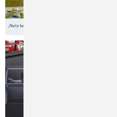
„Netz kein Engpass
mehr“