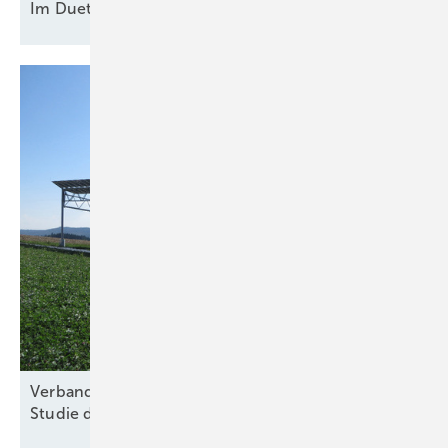
Im Duett am
Netz
Verband für nachhaltige Agri-PV kritisiert Kosten-
Studie des
Thünen-Instituts