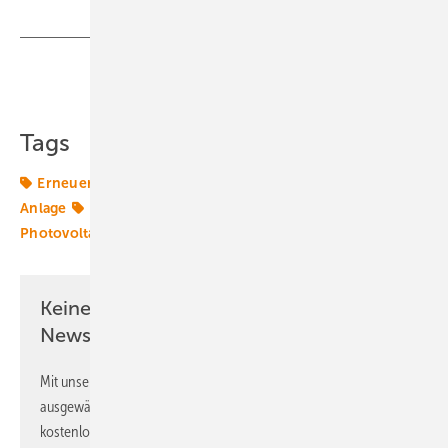
Teilen
Link kopieren
Tags
Erneuerbare in Kommunen
Klimakommune
PV-
Anlage
Photovoltaik
Photovoltaikanlage
Photovoltaikmarkt
Solar
Keine Zeit? Kein Problem mit dem ERE
Newsletter!
Mit unserem Newsletter erhalten Sie regelmäßig von uns
ausgewählte Informationen und Neuigkeiten, gebündelt und
kostenlos direkt ins Postfach.