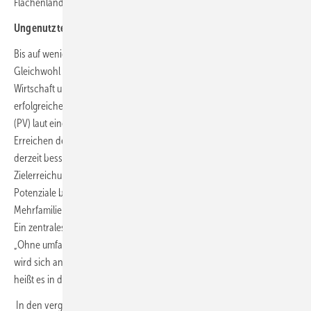
Flächenland ist in diesem Ranking Sachsen bei einer Quote von 5,12.
Ungenutztes Potenzial beim Mieterstrom
Bis auf wenige Regionen geht es also gut voran mit dem PV-Ausbau.
Gleichwohl bemerkt das Institut der deutschen
Wirtschaft ungenutztes Potenzial beim Mieterstrom. Für eine
erfolgreiche Energiewende ist der zügige Ausbau von Photovoltaik
(PV) laut einer IW-Kurzstudie eine Grundvoraussetzung für das
Erreichen der Klimaziele. Auch wenn der Ausbau der Solarenergie
derzeit besser als unter früheren Regierungen läuft, bleibt die
Zielerreichung bis 2030 eine erhebliche Herausforderung. Große
Potenziale bleiben ungenutzt. Insbesondere auf Dächern von
Mehrfamilienhäusern werden zu wenige neue PV-Anlagen installiert.
Ein zentrales Hemmnis stellen die Regelungen zum Mieterstrom dar.
„Ohne umfassende Reformen, die über das Solarpaket 1 hinausgehen,
wird sich an dem Nischendasein des Mieterstroms nichts ändern“,
heißt es in der Kurzstudie.
In den vergangenen Jahren gab es laut IW einige Verbesserungen,