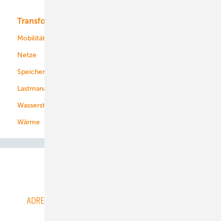
Transformation
Energieversorger
Service
Mobilität
Kommunen
Netze
Stadtwerke
Speicher
Energiekonzerne
Lastmanagement
Wasserstoff
Wärme
Abo- & Leserservice
ADRESSBUCH der WIND- und SOLARENERGIE
AGB