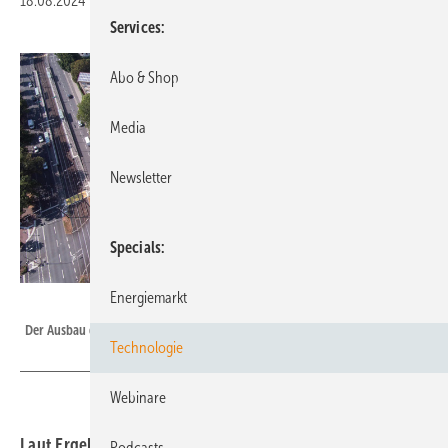
18.08.2024
|
Druckvorschau
Services
Abo & Shop
Media
Newsletter
Specials
Energiemarkt
Mainova
Der Ausbau der Solarenergie hat sich in Deutschland beschleunigt.
Technologie
Webinare
Laut Ergebnissen einer Enpal-Analyse zum Photovoltaik-
Podcasts