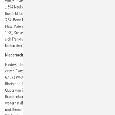
von Münster angeführt – wie bereits im Gesamtjahres-Ranking 2023.
1.594 Neuinstallationen ergeben für die Stadt eine Quote von 4,97.
Bielefeld folgt mit 1.198 Anlagen beziehungsweise einer Quote von
3,54. Bonn landet mit einer Quote von 3,47 auf dem dritten
Platz. Potenzial beim PV-Ausbau besteht vor allem in München (Quote
1,58), Düsseldorf (Quote 1,73) und Hamburg (Quote 1,74). Damit haben
sich Frankfurt am Main (Quote 1,98) und Berlin (Quote 2,02) von den
letzten drei Plätzen hochgekämpft.
Niedersachsen als Vorreiter-Bundesland beim PV-Ausbau
Niedersachsen belegt im Bundesländer-Ranking mit Abstand den
ersten Platz, genauso wie im Gesamtjahres-Ranking für 2023. Bei
67.023 PV-Anlagen berechnet sich für das Land eine Quote von 8,21.
Rheinland-Pfalz belegt ebenfalls weiterhin den zweiten Platz bei einer
Quote von 7,34. Auf dem dritten Platz findet sich jedoch erstmals
Brandenburg mit einer Quote von 7,08. Schlusslichter bilden
weiterhin die Stadtstaaten: Hamburg (Quote 1,73), Berlin (Quote 2,01)
und Bremen (Quote 3,40) landen auf den hintersten Plätzen. Das erste