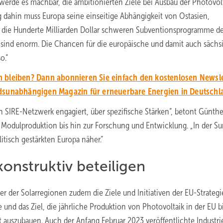
erde es machbar, die ambitionierten Ziele bei Ausbau der Photovolt
 dahin muss Europa seine einseitige Abhängigkeit von Ostasien,
 die Hunderte Milliarden Dollar schweren Subventionsprogramme d
a sind enorm. Die Chancen für die europäische und damit auch sächs
o.“
 bleiben? Dann abonnieren Sie einfach den kostenlosen Newsle
unabhängigen Magazin für erneuerbare Energien in Deutschl
 SIRE-Netzwerk engagiert, über spezifische Stärken“, betont Günthe
nd Modulproduktion bis hin zur Forschung und Entwicklung. „In der 
itisch gestärkten Europa näher.“
onstruktiv beteiligen
er der Solarregionen zudem die Ziele und Initiativen der EU-Strategi
e und das Ziel, die jährliche Produktion von Photovoltaik in der EU b
 auszubauen. Auch der Anfang Februar 2023 veröffentlichte Industri