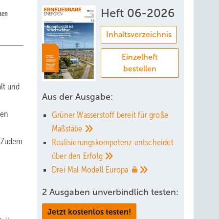
Heft 06-2026
ten
Inhaltsverzeichnis
Einzelheft
bestellen
lt und
Aus der Ausgabe:
den
Grüner Wasserstoff bereit für große
Maßstäbe
. Zudem
Realisierungskompetenz entscheidet
über den
Erfolg
Drei Mal Modell
Europa
2 Ausgaben unverbindlich testen:
Jetzt kostenlos testen!