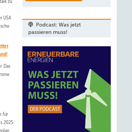
aik zu
er USA
Podcast: Was jetzt
ische
passieren muss!
tter
and!
r. Das
Summe
e für
is 2025
eplan