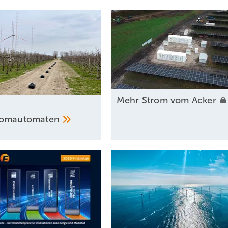
M ehr Strom vom
Acker
romautomaten