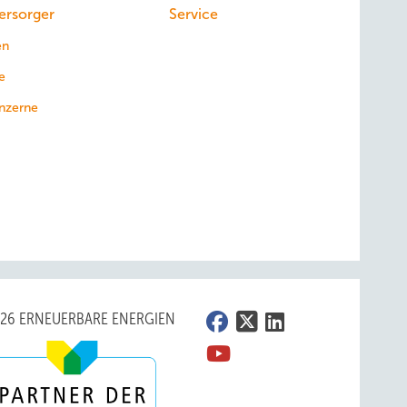
ersorger
Service
en
e
nzerne
026 ERNEUERBARE ENERGIEN