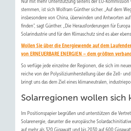
Nur mit mehr Unterstützung seitens der EU-Kommission w
stemmen, ist sich Wolfram Günther sicher. „Auf dem Weg
insbesondere von China, überwinden und Antworten auf
finden“, sagt Günther. „Die Herausforderungen für Europ
Solarindustrie und für den Klimaschutz sind es aber ebens
Wollen Sie über die Energiewende auf dem Laufenden
von ERNEUERBARE ENERGIEN – dem größten verbands
So verfüge jede einzelne der Regionen, die sich im neuen
reiche von der Polysiliziumherstellung über die Zell- u
bringt uns das dem Ziel eines klimaneutralen, industriepol
Solarregionen wollen sich k
Im Positionspapier begrüßen und unterstützen die Vertret
Solarenergie, darunter die europäische Solardachinitiativ
auf mehr als 320 Gigawatt und bis 2030 auf 600 Gigawatt