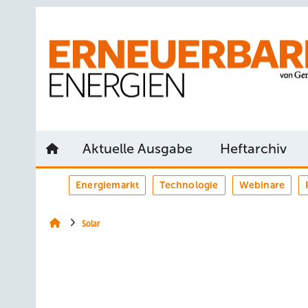
Springe
Springe
Springe
auf
auf
auf
Hauptinhalt
Hauptmenü
SiteSearch
Aktuelle Ausgabe
Heftarchiv
Energiemarkt
Technologie
Webinare
Solar