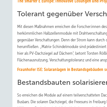
The smarter E Europe: Innovative Lösungen und Proj
Tolerant gegenüber Versc
Mit diesen Maßnahmen erreichen die Forscher:innen des F
herkömmlichen Halbzellenmodule mit Drahtverschaltung. 
gegenüber Verschattungen. Denn der Strom kann durch d
herumfließen. „Matrix-Schindelmodule sind prädestinier
hier als PV-Dachziegel auf Dächern“, betont Torsten Rößl
Flächenausnutzung, Verschattungstoleranz und eine ansp
Fraunhofer ISE: Solaranlagen in Bestandsgebäuden so
Bestandsbauten solarisiere
So erreichen die Module auf einem teilverschatteten Dac
Busbars. Die solaren Dachziegel, die Freesuns in Freibur