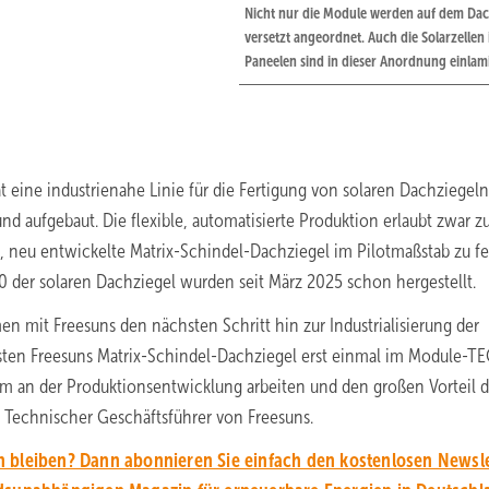
Nicht nur die Module werden auf dem Da
versetzt angeordnet. Auch die Solarzellen 
Paneelen sind in dieser Anordnung einlami
at eine industrienahe Linie für die Fertigung von solaren Dachziegeln
d aufgebaut. Die flexible, automatisierte Produktion erlaubt zwar z
, neu entwickelte Matrix-Schindel-Dachziegel im Pilotmaßstab zu fe
 der solaren Dachziegel wurden seit März 2025 schon hergestellt.
 mit Freesuns den nächsten Schritt hin zur Industrialisierung der
rsten Freesuns Matrix-Schindel-Dachziegel erst einmal im Module-TE
m an der Produktionsentwicklung arbeiten und den großen Vorteil d
 Technischer Geschäftsführer von Freesuns.
 bleiben? Dann abonnieren Sie einfach den kostenlosen Newsle