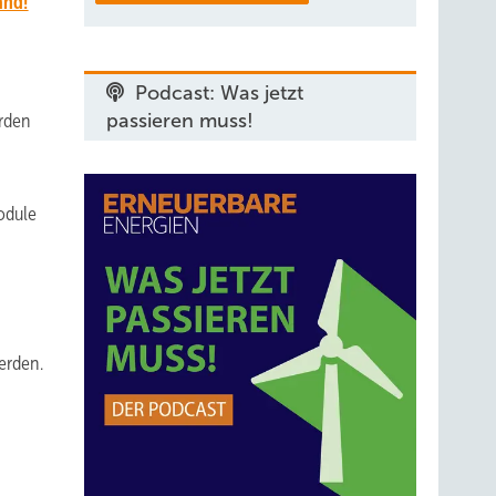
and!
Podcast: Was jetzt
rden
passieren muss!
odule
erden.