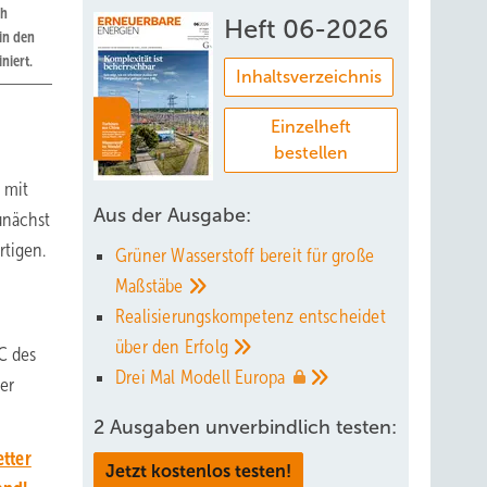
ch
Heft 06-2026
in den
niert.
Inhaltsverzeichnis
Einzelheft
bestellen
 mit
Aus der Ausgabe:
unächst
rtigen.
Grüner Wasserstoff bereit für große
Maßstäbe
Realisierungskompetenz entscheidet
über den
Erfolg
C des
Drei Mal Modell
Europa
er
2 Ausgaben unverbindlich testen:
tter
Jetzt kostenlos testen!