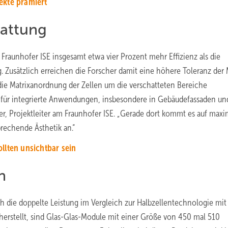
ekte prämiert
hattung
raunhofer ISE insgesamt etwa vier Prozent mehr Effizienz als die
Zusätzlich erreichen die Forscher damit eine höhere Toleranz der
ie Matrixanordnung der Zellen um die verschatteten Bereiche
t für integrierte Anwendungen, insbesondere in Gebäudefassaden un
er, Projektleiter am Fraunhofer ISE. „Gerade dort kommt es auf maxi
rechende Ästhetik an.“
llten unsichtbar sein
n
h die doppelte Leistung im Vergleich zur Halbzellentechnologie mit
g herstellt, sind Glas-Glas-Module mit einer Größe von 450 mal 510