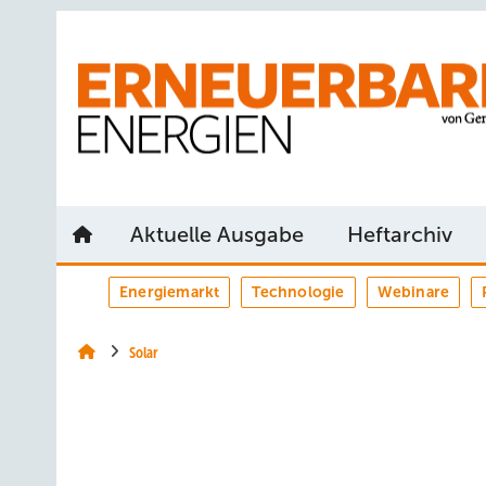
Springe
Springe
Springe
auf
auf
auf
Hauptinhalt
Hauptmenü
SiteSearch
Aktuelle Ausgabe
Heftarchiv
Energiemarkt
Technologie
Webinare
Solar