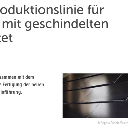
oduktionslinie für
 mit geschindelten
tet
 zusammen mit dem
e Fertigung der neuen
einführung.
Sophia Bächle/Fraun