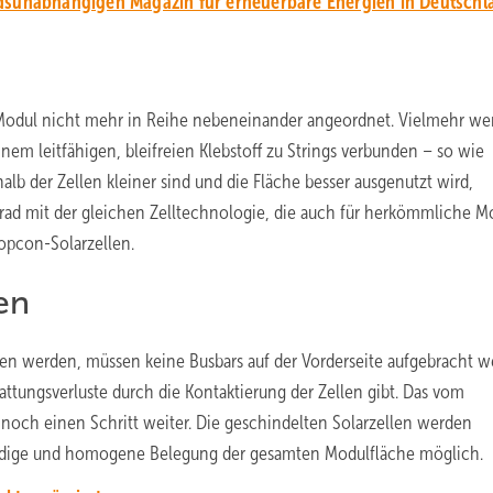
unabhängigen Magazin für erneuerbare Energien in Deutschl
 Modul nicht mehr in Reihe nebeneinander angeordnet. Vielmehr we
nem leitfähigen, bleifreien Klebstoff zu Strings verbunden – so wie
lb der Zellen kleiner sind und die Fläche besser ausgenutzt wird,
ad mit der gleichen Zelltechnologie, die auch für herkömmliche M
opcon-Solarzellen.
en
den werden, müssen keine Busbars auf der Vorderseite aufgebracht w
ttungsverluste durch die Kontaktierung der Zellen gibt. Das vom
noch einen Schritt weiter. Die geschindelten Solarzellen werden
ständige und homogene Belegung der gesamten Modulfläche möglich.