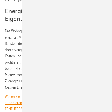
Energiewende nicht nur für
Eigentümer
Das Wohnquartier in Köln-Ossendorf wurde zwischen 2018 und 2022
errichtet. Mit dem Mieterstromprojekt werde nun ein zentraler
Baustein der lokalen Energiewende umgesetzt: Der Solarstrom wird
dort erzeugt, wo er verbraucht wird. Das entlaste die Netze, senke
Kosten und lasse Mieter:innen direkt von der Energiewende
profitieren. „Die Energiewende darf keine Frage von Eigentum sein“,
betont Nils Müller, Vorstand von Green Planet Energy. „Mit diesem
Mieterstromprojekt ermöglichen wir hunderten Haushalten den
Zugang zu sauberem Solarstrom und stärken ihre Unabhängigkeit von
fossilen Energien.“
Wollen Sie über die Energiewende auf dem Laufenden bleiben? Dann
abonnieren Sie einfach den kostenlosen Newsletter von
ERNEUERBARE ENERGIEN – dem größten verbandsunabhängigen