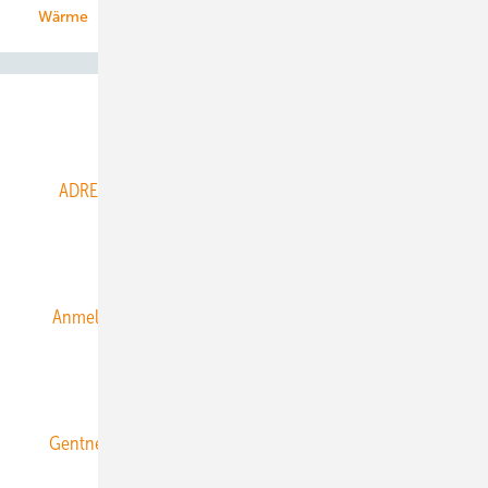
Wärme
Abo- & Leserservice
ADRESSBUCH der WIND- und SOLARENERGIE
AGB
Alle Inhalte chronologisch
Anmelden
Anmeldung & Registrierung
Datenschutz
E-Paper
ERNEUERBARE ENERGIEN abonnieren
Gentner Energy Media
Gentner Verlag
Impressum