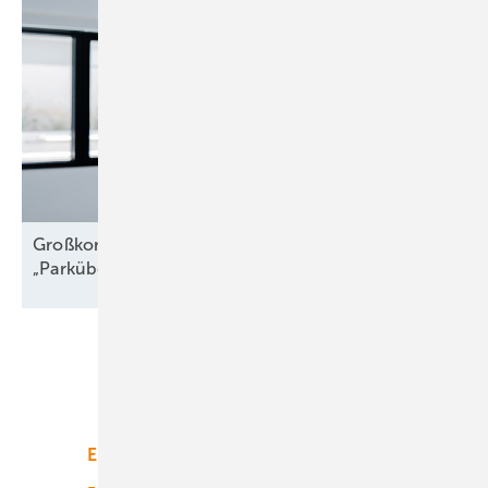
Großkomponentendienst auf See:
„Parkübergreifende
Troubleshooter“
Unsere Themen
Energiemarkt
Technologie