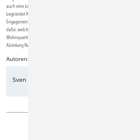
auch eine bezahlbare, klimafreundliche Energieversorgung“,
begründet Martin Bündgens, Vorstand der Ehrenfelder, das
Engagement. „Die Ossendorfer Gartenhöfe sind ein starkes Beispiel
dafür, welches Potenzial in Mieterstrom steckt, gerade für große
Wohnquartiere“, ergänzt Sira Müller, Prokuristin und Leitung der
Abteilung Nachhaltigkeit & Projekte der Wohnungsgenossenschaft.
Autoren:
Sven Ullrich
Teilen
Link kopieren