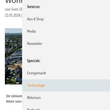
Wohnungen
Services
von
Sven Ullrich
21.05.2026
|
Druckvorschau
Abo & Shop
Media
Newsletter
Specials
Energiemarkt
Technologie
Heimwatt
Die Gebäude im Quartier Ossendorfer Gartenstadt liefern Strom für die
Webinare
Mieter vom Dach.
Podcasts