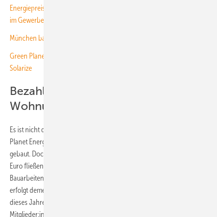
Energiepreisbremse vom Flachdach – unser Spezial zur Photovoltaik
im Gewerbe
München baut 2,1 Megawatt Mieterstromleistung auf einen Schlag
Green Planet Energy automatisiert Mieterstrom zusammen mit
Solarize
Bezahlbare Energie für die
Wohnungsgenossen
Es ist nicht das erste Projekt, das die beiden Partner realisieren. Green
Planet Energy hat für Die Ehrenfelder schon acht Mieterstromanlagen
gebaut. Doch diese Anlage ist die bisher größte. Rund 1,28 Millionen
Euro fließen in das Projekt der Ossendorfer Gartenstadt. Die
Bauarbeiten starten abschnittsweise, die Inbetriebnahme des Projekts
erfolgt dementsprechend ebenfalls schrittweise. Doch bis zum Ende
dieses Jahres sollen alle Anlagen fertig sein. „Wir wollen unseren
Mitglieder:innen nicht nur bezahlbaren Wohnraum bieten, sondern