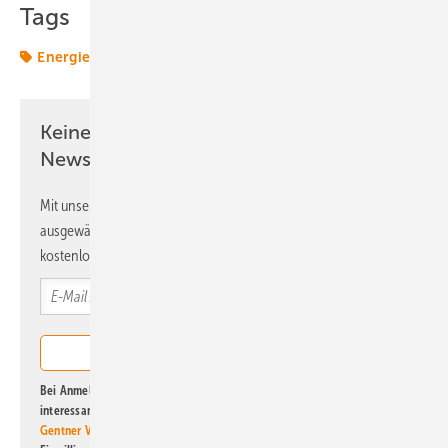
Tags
Energiewende
Green Planet Energy
Solar
Keine Zeit? Kein Problem mit dem ERE
Newsletter!
Mit unserem Newsletter erhalten Sie regelmäßig von uns
ausgewählte Informationen und Neuigkeiten, gebündelt und
kostenlos direkt ins Postfach.
Bei Anmeldung zu diesem Newsletter bin ich damit einverstanden, über
interessante Verlags- und Online-Angebote
der Marken der Alfons W.
Gentner Verlag GmbH & Co. KG
informiert zu werden. Diese