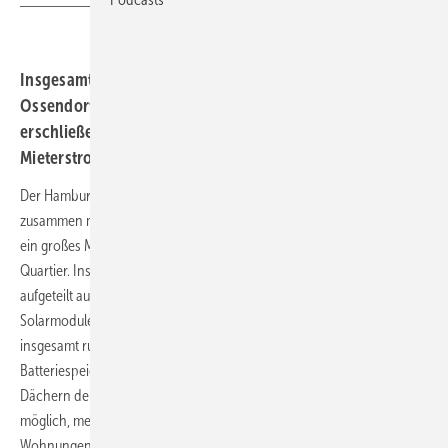
Insgesamt 41 Anlagen entstehen auf den Dächern der
Ossendorfer Gartenstadt in der Rheinmetropole. Damit
erschließen Green Planet Energy und Die Ehrenfelder
Mieterstrompotenzial im Quartiersmaßstab.
Der Hamburger Ökoenergieversorger Green Planet Energy baut
zusammen mit der Wohnungsgenossenschaft Die Ehrenfelder in Köln
ein großes Mieterstromprojekt inklusive Speicher für ein komplettes
Quartier. Insgesamt 55 Wohngebäude der Ossendorfer Gartenstadt,
aufgeteilt auf zehn Gebäuderiegel, belegen die Projektpartner mit
Solarmodulen. Am Ende entsteht eine Photovoltaikleistung von
insgesamt rund 750 Kilowatt. Ergänzt wird die Anlage durch
Batteriespeicher, die insgesamt 670 Kilowattstunden Strom von den
Dächern der Gebäude zwischenlagern können. Damit wird es
möglich, mehr preiswerten Sonnenstrom den Mieter:innen der 435
Wohnungen im Quartier zur Verfügung zu stellen.