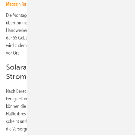
Magazin für erneuerbare Energien in Deutschland!
Die Montage der Anlage hat der Kölner Installationsbetrieb Heimwatt
übernommen. Innerhalb der nächsten 42 Monate bauen die
Handwerker des Unternehmens 42 Solaranlagen auf den Dächern
der 55 Gebäude, die dafür geeignet sind. An jedem Hausanschluss
wird zudem ein Speicher gebaut. Dieser erhöht den Eigenverbrauch
vor Ort.
Solaranlage liefert die Hälfte des
Strombedarfs
Nach Berechnungen der Planer:innen liefern die Solaranlagen nach
Fertigstellung jedes Jahr rund 690 Megawattstunden Strom. Damit
können die Haushalte in den Ossendorfer Gartenhöfen etwa die
Hälfte ihres Strombedarfs selbst decken. Wenn die Sonne nicht
scheint und die Speicher leer sind, übernimmt Green Planet Energy
die Versorgung mit zertifiziertem Ökostrom.