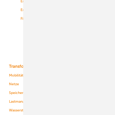
Energierecht
Planung
Energiemärkte weltweit
Logistik
Finanzierung
Betrieb
Onshore-Wind
Offshore-Wind
Solar
Bioenergie
Transformation
Energieversorger
Service
Mobilität
Kommunen
Netze
Stadtwerke
Speicher
Energiekonzerne
Lastmanagement
Wasserstoff