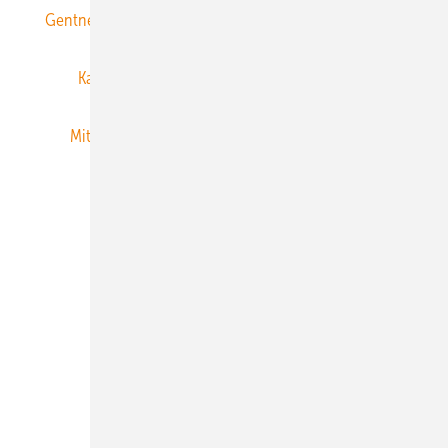
Gentner Energy Media
Gentner Verlag
Impressum
Karriere bei Gentner
Team
Mediaservice
Mitgliedschaften und Engagement
Newsletter
Privacy Manager
RSS-Feed
Veranstaltungen / Webinare
© 2026 ERNEUERBARE ENERGIEN