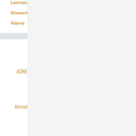
Lastmanagement
Wasserstoff
Wärme
Abo- & Leserservice
ADRESSBUCH der WIND- und SOLARENERGIE
AGB
Alle Inhalte chronologisch
Anmelden
Anmeldung & Registrierung
Datenschutz
E-Paper
ERNEUERBARE ENERGIEN abonnieren