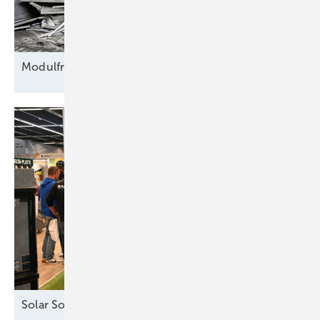
Modulfriedhof für
Rohstoffe
Solar Solutions – Erfolgreicher Auftakt in
Wien