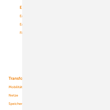
Energiemarkt
Technologie
Energierecht
Planung
Energiemärkte weltweit
Logistik
Finanzierung
Betrieb
Onshore-Wind
Offshore-Wind
Solar
Bioenergie
Transformation
Energieversorger
Service
Mobilität
Kommunen
Netze
Stadtwerke
Speicher
Energiekonzerne