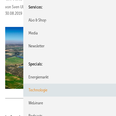
von
Sven Ullrich
Services
30.08.2019
|
Druckvorschau
Abo & Shop
Media
Newsletter
Specials
Energiemarkt
Technologie
Baywa re
Webinare
Podcasts