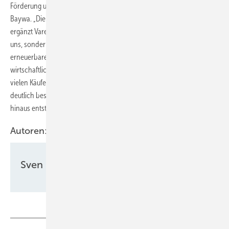
Förderung umsetzbar sind“, betont Matthias Taft, Energievorstand von
Baywa. „Die Realisierung des Projekts ist ein absoluter Meilenstein“,
ergänzt Varena Junge, Geschäftsführerin von Enyway. „Nicht nur für
uns, sondern vor allem für zukünftige Projekte im Bereich der
erneuerbaren Energien. Wir beweisen, dass die Energiewende
wirtschaftlich ohne staatliche Subventionen möglich ist. Dank der
vielen Käufer der virtuellen Solarpizzen, kann die Energiewende
deutlich beschleunigt und über den politisch vorgegebenen Korridor
hinaus entstehen.“
Autoren:
Sven Ullrich