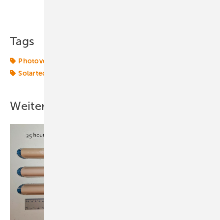
Teilen
Link kopieren
Tags
Photovoltaikmarkt
Solar
Solarenergie
Solarpark
Solartechnik
Weitere Inhalte