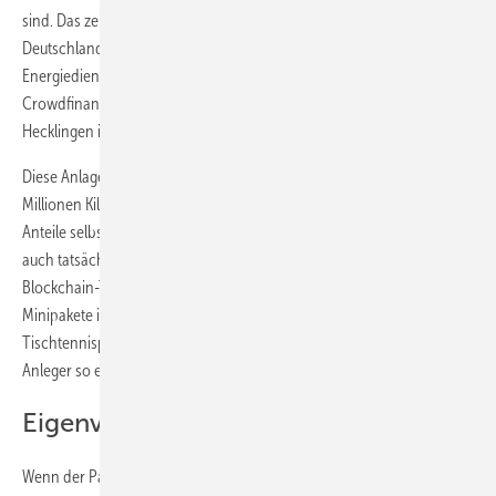
sind. Das zeigt ein zweites Projekt, das Baywa re derzeit in
Deutschland umsetzt. Zusammen mit dem Hamburger
Energiedienstleister Enyway hat der Tübinger Projektierer über eine
Crowdfinanzierung Investitionsmittel für einen Solarpark in
Hecklingen in Sachsen-Anhalt zusammenbekommen.
Diese Anlage wird 1,3 Megawatt leisten. Die jährlich produzierten 1,3
Millionen Kilowattstunden verbrauchen die Investoren gemäß ihrer
Anteile selbst. Um den Eigenverbrauch über die große Entfernung
auch tatsächlich umzusetzen, werden die Solarmodule mittels
Blockchain-Technologie transparent und fälschungssicher in virtuelle
Minipakete in der Größe entweder eines Pizzakartons oder einer
Tischtennisplatte aufgeteilt. Je nach Investitionssumme bekommt der
Anleger so einen entsprechenden Anteil an der Modulfläche.
Eigenverbrauch ohne Eigenheim
Wenn der Park fertig ist, wird der produzierte und ins Netz