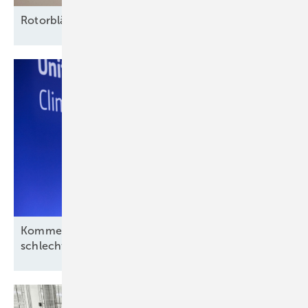
Rotorblätter nachhaltig vor Erosion
schützen
Kommentar: Aus für Revolution Wind nach
schlechtem Deal, aber kein
Ende