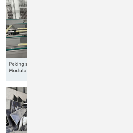
Peking streicht Exportrabatte – steigen die
Modulpreise?