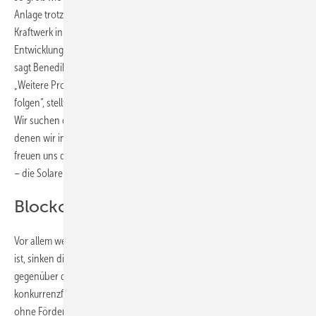
Anlage trotzdem ohne Förderung. Bis Jahresende soll das neue
Kraftwerk in Betrieb gehen. „Mit Don Rodrigo 2 treiben wir die
Entwicklung subventionsfreier Solarenergie in Europa weiter voran“,
sagt Benedikt Ortmann, Global Director Solar Projects bei BayWa re.
„Weitere Projekte aus unserer spanischen Projektpipeline werden
folgen“, stellt er schon mal in Aussicht. „Aber das ist erst der Anfang.
Wir suchen derzeit aktiv nach weiteren Projekten und Entwicklern, mit
denen wir in Spanien und Portugal zusammenarbeiten können, und
freuen uns darauf, weitere förderfreie Anlagen in Europa zu realisieren
– die Solarenergie ist erwachsen geworden.“
Blockchain sichert die Anteile
Vor allem wenn die Sonne üppig scheint und die Anlage groß genug
ist, sinken die Gestehungskosten des Solarstroms so weit, dass sie
gegenüber dem derzeit steigenden Börsenstrompreis voll
konkurrenzfähig sind. Doch selbst kleinere Freiflächenanlagen sind
ohne Förderung wirtschaftlich, wenn die Finanzierungskosten niedrig