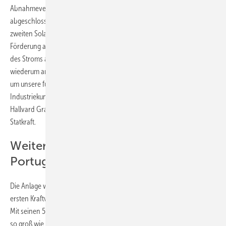
Abnahmevertrag für Strom aus einem weiteren Solarkraftwerk
abgeschlossen. Mit Don Rodrigo 2 wird Baywa re damit schon den
zweiten Solarpark in Spanien erreichten, der komplett ohne
Förderung auskommt, sondern sich ausschließlich mit dem Verkauf
des Stroms an Statkraft finanziert. Die Norweger vertreiben den Strom
wiederum an ihre Kunden in Spanien. „Wir werden den Strom nutzen,
um unsere führende Position bei der Grünstrombelieferung großer
Industriekunden im iberischen Markt auszubauen“, erklärt dazu
Hallvard Granheim, Executive Vice President Markets & IT bei
Statkraft.
Weitere Projekte in Spanien und
Portugal geplant
Die Anlage wird in einem Abstand von nur drei Kilometern neben dem
ersten Kraftwerk in der Nähe der Stadt Alcala de Guadaira entstehen.
Mit seinen 50 Megawatt ist der neue Solarpark zwar nicht annähernd
so groß wie die Schwesteranlage Don Rodrigo. Doch rechnet sich die