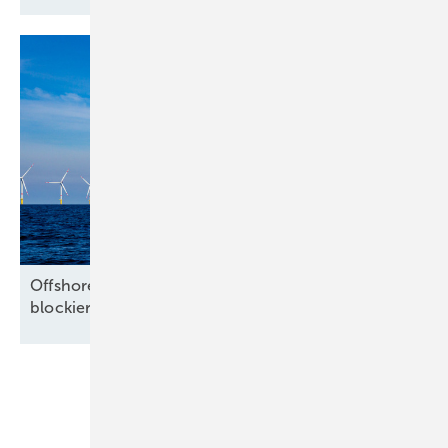
Offshore-Branche warnt vor Milliardenrisiko und
blockierten
Nordsee-Flächen
Unsere Themen