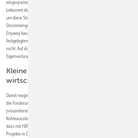
eingespeiste Strom aus jedem Anteil genau bestimmt. Virtuell
bekommt der Investor diese Strommenge nach Hause geliefert. Denn
um diese Strommenge verringert sich die Abrechnung derjenigen
Strommenge, die der Investor aus dem Netz bezieht. Wenn er ihn von
Enyway kauft, bekommt er diese Restmenge üer einen vorher
festgelegten Zeitraum zum Selbstkostenpreis – Enyway verdient daran
nicht. Auf diese Weise können auch Stromverbraucher vom
Eigenverbrauch profitieren, auch wenn sie kein Eigenheim besitzen.
Kleine Projekte sind ohne EEG
wirtschaftlich
Damit reagieren die beiden Unternehmen nach eigenen Angaben auf
die Forderungen der Gesellschaft nach mehr Klimaschutz und
präsentieren eine Alternative zu den schleppenden Plänen des
Kohleausstiegs. „Wir erbringen gemeinsam mit Enyway den Beweis,
dass mit Hilfe von intelligenten Beteiligungskonzepten auch kleine
Projekte in Deutschland außerhalb des EEGs und somit ohne