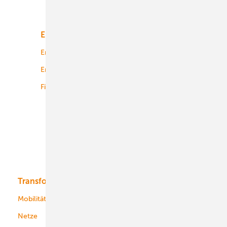
Unsere Themen
Energiemarkt
Technologie
Energierecht
Planung
Energiemärkte weltweit
Logistik
Finanzierung
Betrieb
Onshore-Wind
Offshore-Wind
Solar
Bioenergie
Transformation
Energieversorger
Service
Mobilität
Kommunen
Netze
Stadtwerke