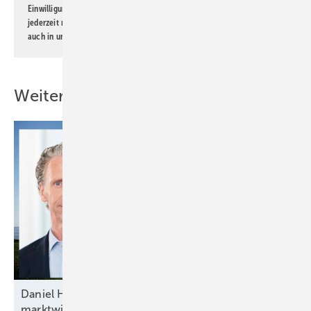
Einwilligung kann ich jederzeit widerrufen und eine Abmeldung ist
jederzeit möglich. Informationen zum Umgang mit Daten finden Sie
auch in unserer
Datenschutzerklärung
.
Weitere Inhalte
Daniel Hölder von Baywa RE: „Mehr Flexibilität und
marktwirtschaftliche Anreize ins Energiesystem