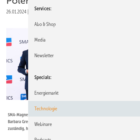
Polen aus
Services
26.01.2024
|
Druckvorschau
Abo & Shop
Media
Newsletter
Specials
Energiemarkt
SMA
Technologie
SMA-Magnetics-Chef Jacek Maciejewksi (links), SMA-Finanzvorständin
Barbara Gregor und Klaus Petry, bei SMA für das globale Geschäft
Webinare
zuständig, haben den Grundstein in Krakow gelegt.
Podcasts