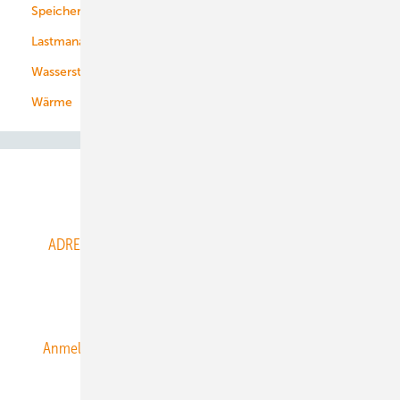
Speicher
Energiekonzerne
Lastmanagement
Wasserstoff
Wärme
Abo- & Leserservice
ADRESSBUCH der WIND- und SOLARENERGIE
AGB
Alle Inhalte chronologisch
Anmelden
Anmeldung & Registrierung
Datenschutz
E-Paper
ERNEUERBARE ENERGIEN abonnieren