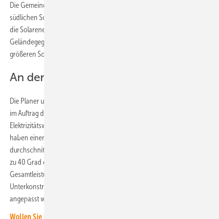
Die Gemeinde Fröhnd liegt malerisch zwischen den Bergen des
südlichen Schwarzwaldes. Eigentlich ist die Region gut geeignet für
die Solarenergie. Denn die Sonne scheint oft und lang. Doch die
Geländegegebenheiten erschweren in der Regel die Errichtung von
größeren Solarparks.
An den Hang gebaut
Die Planer und Installateure von Dr. Metje Green Energy haben sich
im Auftrag des Projektentwicklers Altus Renewables und der
Elektrizitätswerke Schönau (EWS) der Herausforderung gestellt. Sie
haben einen Solarpark auf einem Bergrücken mit einer
durchschnittlichen Neigung von 32 Grad und einer Hanglage von bis
zu 40 Grad errichtet. Insgesamt etwa 7.200 Solarmodule mit einer
Gesamtleistung von 4,2 Megawatt haben sie auf eine
Unterkonstruktion montiert, die den Geländegegebenheiten
angepasst werden musste.
Wollen Sie über die Energiewende auf dem Laufenden bleiben?