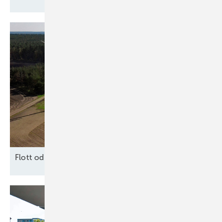
F lott oder
Schrott?