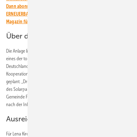
Dann abonnieren Sie einfach den kostenlosen Newsletter von
ERNEUERBARE ENERGIEN – dem größten verbandsunabhängigen
Magazin für erneuerbare Energien in Deutschland!
Über drei Jahre Planung
Die Anlage liegt 500 Meter über dem Meeresspiegel und es ist wohl
eines der topografisch anspruchsvollsten Solarparkprojekte
Deutschlands. Das Solarkraftwerk der EWS wurde in enger
Kooperation mit der Gemeinde und den zuständigen Behörden
geplant. „Dreieinhalb Jahre vergingen von der Idee bis zur Eröffnung
des Solarparks“, erinnert sich Michael Engesser, Bürgermeister der
Gemeinde Fröhnd. „Es ist ein totales Glücksgefühl für mich“, sagt er
nach der Inbetriebnahme.
Ausreichend Flächen vorhanden
Für Lena Kircheisen, Projektleiterin Photovoltaik bei EWS, ist der