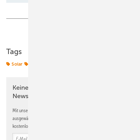
Teilen
Link kopieren
Tags
Solar
Solarmodule
Solarpark
Solarparks
Keine Zeit? Kein Problem mit dem ERE
Newsletter!
Mit unserem Newsletter erhalten Sie regelmäßig von uns
ausgewählte Informationen und Neuigkeiten, gebündelt und
kostenlos direkt ins Postfach.