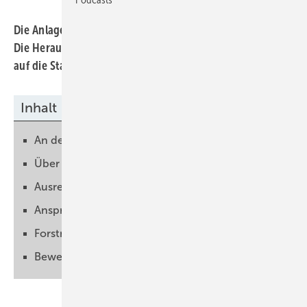
Die Anlage steht auf einem Bergrücken im Schwarzwald.
Die Herausforderungen waren riesig, nicht nur mit Blick
auf die Statik, sondern auch bei der Bauausführung.
Inhalt
An den Hang gebaut
Über drei Jahre Planung
Ausreichend Flächen vorhanden
Anspruchsvolle Topografie ist kein Hindernis
Forstmaschine sichert die Raupenlader
Beweidung mit Schafen vorgesehen