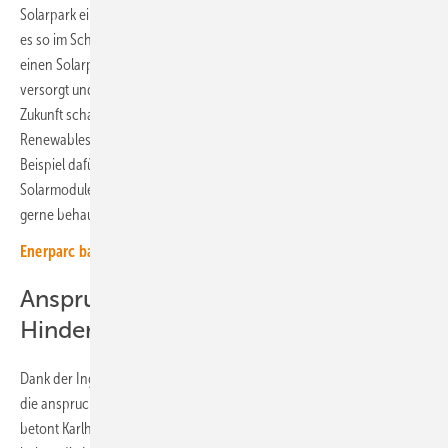
Solarpark ein Herzensprojekt. „Wir haben hier etwas geschaffen, was
es so im Schwarzwald und deutschlandweit bisher noch nicht gab:
einen Solarpark in dieser Steilheit, der 1.500 Haushalte mit Ökostrom
versorgt und somit einen wichtigen Baustein für eine erneuerbare
Zukunft schafft“, sagt sie. Karlheinz Fichtner, Projektleiter bei Altus
Renewables ergänzt: „Der Solarpark in Fröhnd ist ein herausragendes
Beispiel dafür, dass es in Deutschland nicht an Freiflächen für
Solarmodule mangelt, wie von den Skeptikern erneuerbarer Energien
gerne behauptet wird.“
Enerparc baut 400 Megawatt Solarleistung in Deutschland
Anspruchsvolle Topografie ist kein
Hindernis
Dank der Ingenieurleistung von Dr. Metje Green Energy stellen auch
die anspruchsvolle topografische Lage kein Hindernis mehr dar,
betont Karlheinz Fichtner. Sicherlich gab es Hürden. Doch diese