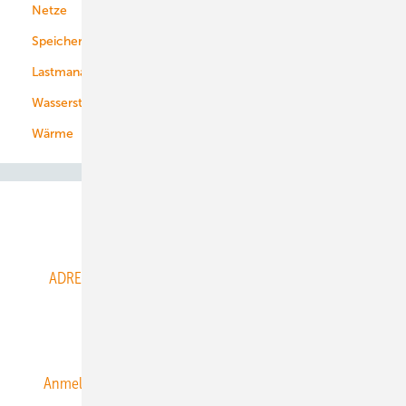
Netze
Stadtwerke
Speicher
Energiekonzerne
Lastmanagement
Wasserstoff
Wärme
Abo- & Leserservice
ADRESSBUCH der WIND- und SOLARENERGIE
AGB
Alle Inhalte chronologisch
Anmelden
Anmeldung & Registrierung
Datenschutz
E-Paper