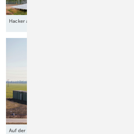
Ha cker
aussp erren
Auf der
Bremse?