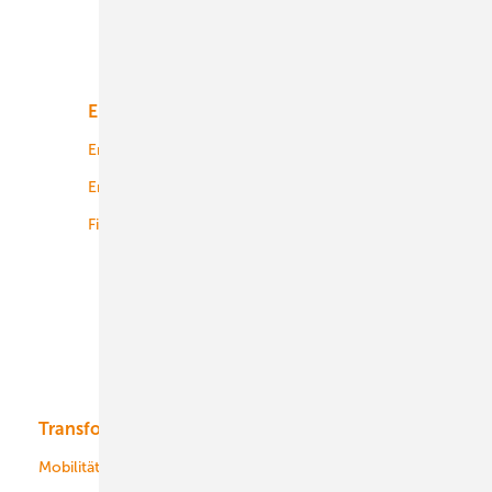
Unsere Themen
Energiemarkt
Technologie
Energierecht
Planung
Energiemärkte weltweit
Logistik
Finanzierung
Betrieb
Onshore-Wind
Offshore-Wind
Solar
Bioenergie
Transformation
Energieversorger
Service
Mobilität
Kommunen