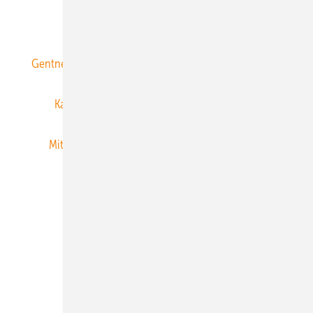
ERNEUERBARE ENERGIEN abonnieren
Gentner Energy Media
Gentner Verlag
Impressum
Karriere bei Gentner
Team
Mediaservice
Mitgliedschaften und Engagement
Newsletter
Privacy Manager
RSS-Feed
Veranstaltungen / Webinare
© 2026 ERNEUERBARE ENERGIEN