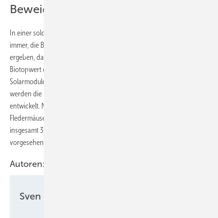
Beweidung mit Schafen vorgesehen
In einer solchen Region einen Solarpark zu bauen, bedeutet auch
immer, die Biodiversität mitzudenken. So hat ein Umweltgutachten
ergeben, dass der Solarpark die Artenvielfalt unterstützt und der
Biotopwert der Fläche steigen wird. Denn die Flächen unter den
Solarmodulen werden in Zukunft extensiv beweidet. Außerdem
werden die Randbereiche außerhalb des Zauns als mageres Grünland
entwickelt. Neben Rückzugs- und Nistplätzen für Reptilien, Vögel und
Fledermäuse ist unter anderem die Entwicklung und Pflege von
insgesamt 3,75 Hektar Schafweide unter und neben den Modulen
vorgesehen.
Autoren:
Sven Ullrich