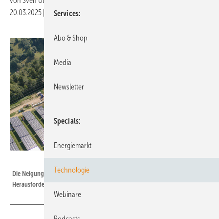
von
Sven Ullrich
20.03.2025
|
Druckvorschau
Services
Abo & Shop
Media
Newsletter
Specials
Energiemarkt
Dr. Metje Green Energy
Technologie
Die Neigung der Anlage ist zwischen 20 und 40 Prozent: eine echte
Herausforderung beim Bau.
Webinare
Podcasts