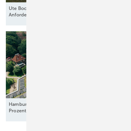
Ute Bock von Baywa RE: „Versicherer haben klare
Anforderungen an technische
Standards“
Hamburger Mieter bekommen Solarstrom für 23
Prozent unter
Grundversorgertarif