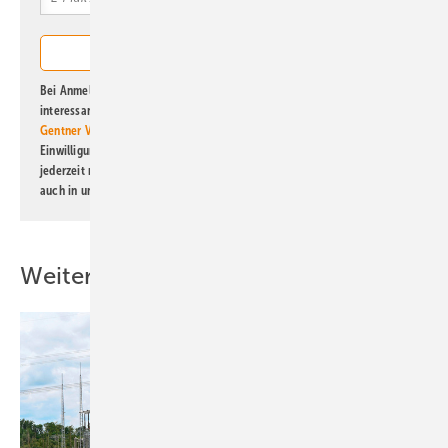
Bei Anmeldung zu diesem Newsletter bin ich damit einverstanden, über
interessante Verlags- und Online-Angebote
der Marken der Alfons W.
Gentner Verlag GmbH & Co. KG
informiert zu werden. Diese
Einwilligung kann ich jederzeit widerrufen und eine Abmeldung ist
jederzeit möglich. Informationen zum Umgang mit Daten finden Sie
auch in unserer
Datenschutzerklärung
.
Weitere Inhalte