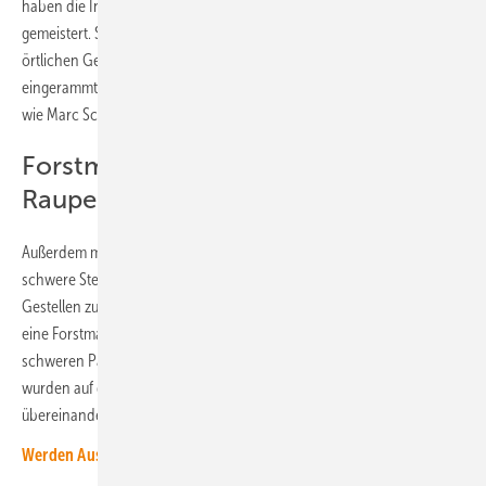
haben die Ingenieure des Kieler Generalunternehmers Dr. Metje diese
gemeistert. So konnten beispielsweise 19 Fundamente aufgrund der
örtlichen Gegebenheiten und der Wetterverhältnisse nicht
eingerammt, sondern diese mussten per Hand eingegraben werden,
wie Marc Schipper, Bauleiter von Dr. Metje berichtet.
Forstmaschine sichert die
Raupenlader
Außerdem mussten die Bagger auf dem Hang bis zu zwei Tonnen
schwere Steine aus der Erde graben. Um die Solarmodule zu den
Gestellen zu bringen, wurde Marc Schipper kreativ. Er besorgte extra
eine Forstmaschine, die die Raupenlader mit den 1,2 Tonnen
schweren Paletten sicherte. Jeweils drei Module von Canadian Solar
wurden auf dem Montagesystem der Firma Hema Rack vertikal
übereinander mit 20 bis 40 Grad Modulneigung montiert.
Werden Ausschreibungen zum Nadelöhr der Energiewende?