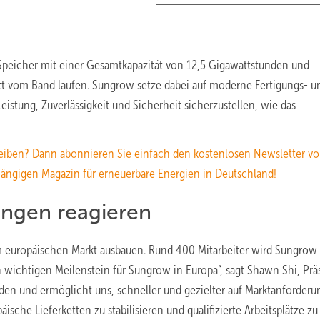
 Speicher mit einer Gesamtkapazität von 12,5 Gigawattstunden und
tt vom Band laufen. Sungrow setze dabei auf moderne Fertigungs- u
istung, Zuverlässigkeit und Sicherheit sicherzustellen, wie das
eiben? Dann abonnieren Sie einfach den kostenlosen Newsletter v
igen Magazin für erneuerbare Energien in Deutschland!
ungen reagieren
 europäischen Markt ausbauen. Rund 400 Mitarbeiter wird Sungrow
wichtigen Meilenstein für Sungrow in Europa“, sagt Shawn Shi, Prä
den und ermöglicht uns, schneller und gezielter auf Marktanforder
äische Lieferketten zu stabilisieren und qualifizierte Arbeitsplätze zu