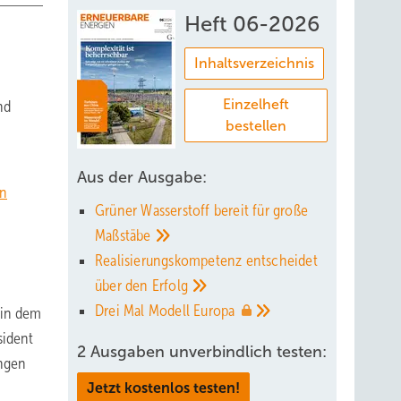
Heft 06-2026
Inhaltsverzeichnis
Einzelheft
nd
bestellen
Aus der Ausgabe:
on
Grüner Wasserstoff bereit für große
Maßstäbe
Realisierungskompetenz entscheidet
über den
Erfolg
Drei Mal Modell
Europa
 in dem
sident
2 Ausgaben unverbindlich testen:
ungen
Jetzt kostenlos testen!