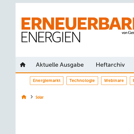
Springe
Springe
Springe
auf
auf
auf
Hauptinhalt
Hauptmenü
SiteSearch
Aktuelle Ausgabe
Heftarchiv
Energiemarkt
Technologie
Webinare
Solar