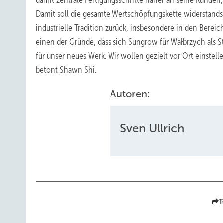
damit zentrale Fertigungsschritte näher an seine Kunden, 
Damit soll die gesamte Wertschöpfungskette widerstandsfä
industrielle Tradition zurück, insbesondere in den Bere
einen der Gründe, dass sich Sungrow für Wałbrzych als S
für unser neues Werk. Wir wollen gezielt vor Ort einste
betont Shawn Shi.
Autoren:
Sven Ullrich
T