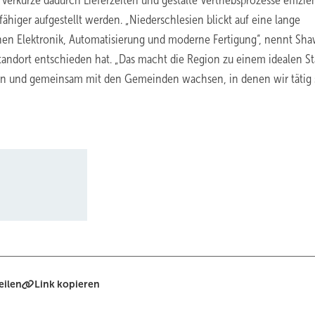
verkürze dadurch Lieferzeiten und gestalte Vertriebsprozesse effizien
higer aufgestellt werden. „Niederschlesien blickt auf eine lange
ichen Elektronik, Automatisierung und moderne Fertigung“, nennt Sh
tandort entschieden hat. „Das macht die Region zu einem idealen S
llen und gemeinsam mit den Gemeinden wachsen, in denen wir tätig s
eilen
Link kopieren