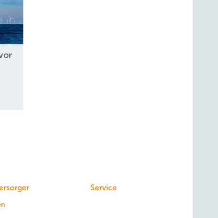
vor
ersorger
Service
en