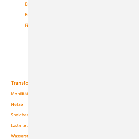
Energierecht
Planung
Energiemärkte weltweit
Logistik
Finanzierung
Betrieb
Onshore-Wind
Offshore-Wind
Solar
Bioenergie
Transformation
Energieversorger
Service
Mobilität
Kommunen
Netze
Stadtwerke
Speicher
Energiekonzerne
Lastmanagement
Wasserstoff