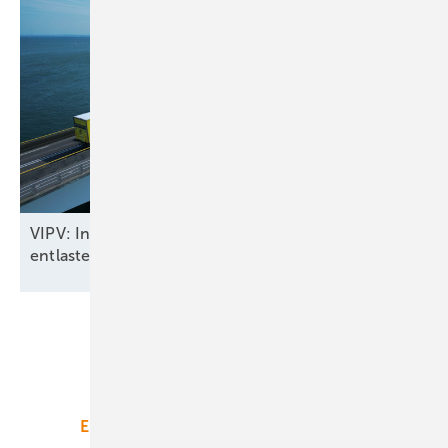
VIPV: In Fahrzeugen integrierte Solarmodule
entlasten das
Stromnetz
Unsere Themen
Energiemarkt
Technologie