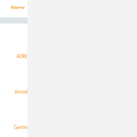
Wärme
Abo- & Leserservice
ADRESSBUCH der WIND- und SOLARENERGIE
AGB
Alle Inhalte chronologisch
Anmelden
Anmeldung & Registrierung
Datenschutz
E-Paper
ERNEUERBARE ENERGIEN abonnieren
Gentner Energy Media
Gentner Verlag
Impressum