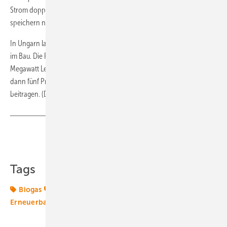
Strom doppelt so hoch vergütet wird. Die Fermenter und die Kugel
speichern nachts erzeugtes Biogas.
In Ungarn laufen aktuell zwölf Biogasanlagen. 40 sind in Planung oder
im Bau. Die Planungen der ungarischen Energiepolitik sehen 32
Megawatt Leistung aus Biogas bis zum Jahr 2020 vor. Biogas würde
dann fünf Prozent zur Energieerzeugung aus Erneuerbaren Energien
beitragen. (Dittmar Koop)
Teilen
Link kopieren
Tags
Biogas
Blockheizkraftwerke
Energiewende 2.0
Erneuerbare Energien
Speicher
Transformation