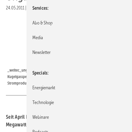
24.05.2011
|
Druckvorschau
Services
Abo & Shop
Media
Newsletter
Grafik: Weltec
_weltec_ungarn | Die geplante Biogasanlage erhält einen
Specials
Kugelgasspeicher. Er speichert nachts erzeugtes Biogas für die
Stromproduktion am Tag.
Energiemarkt
Technologie
Seit April baut die Weltec Biopower GmbH eine Ein-
Webinare
Megawatt-Anlage in Süd-Ungarn inklusive Gasspeicher.
Podcasts