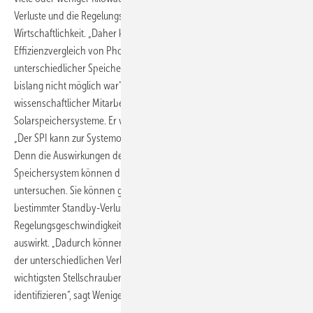
Verluste und die Regelungsgeschwindigkeit entscheiden über die
Wirtschaftlichkeit. „Daher kann die Kennzahl auch zum
Effizienzvergleich von Photovoltaik-Batteriesystemen mit
unterschiedlicher Speicherkapazität herangezogen werden, was
bislang nicht möglich war“, erklärt Johannes Weniger, ebenfalls
wissenschaftlicher Mitarbeiter in der Forschungsgruppe
Solarspeichersysteme. Er weist noch auf einen weiteren Vorteil hin.
„Der SPI kann zur Systemoptimierung eingesetzt werden“, betont er.
Denn die Auswirkungen der einzelnen Verlustquellen bei einem
Speichersystem können die Forscher unabhängig voneinander
untersuchen. Sie können genau sehen, welche Konsequenzen ein
bestimmter Standby-Verlust hat und wie sich die konkrete
Regelungsgeschwindigkeit auf die Wirtschaftlichkeit eines Speichers
auswirkt. „Dadurch können Hersteller Rückschlüsse über die Relevanz
der unterschiedlichen Verlustmechanismen ziehen und die
wichtigsten Stellschrauben zur Verbesserung der Systemeffizienz
identifizieren“, sagt Weniger.