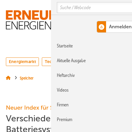
Springe
Springe
Springe
Search
auf
auf
auf
Hauptinhalt
Hauptmenü
SiteSearch
MENÜ
Startseite
Aktuelle Ausgabe
Energiemarkt
Technologie
Webinare
Podcasts
Heftarchiv
Speicher
Videos
Firmen
Neuer Index für Solarstromspeicher
Verschiedene
Premium
Batteriesysteme miteinander