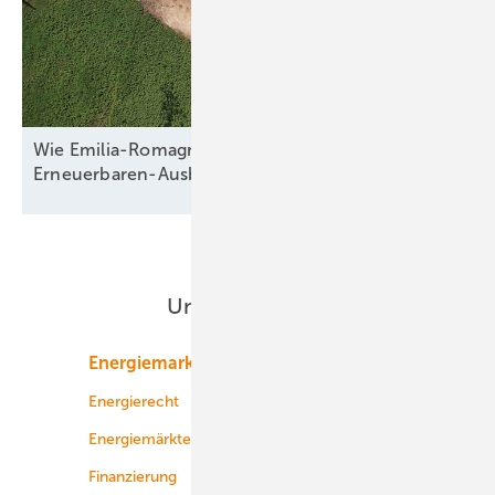
Wie Emilia-Romagna und RWE in Italien nun den
Erneuerbaren-Ausbau
anpacken
Unsere Themen
Energiemarkt
Technologie
Energierecht
Planung
Energiemärkte weltweit
Logistik
Finanzierung
Betrieb