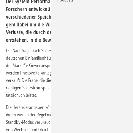
Der System Performance Index, der von Berliner
Forschern entwickelt wurde, lässt die Vergleichbarkeit
verschiedener Speichersysteme untereinander zu. Es
geht dabei um die Wirtschaftlichkeit. Deshalb fließen alle
Verluste, die durch den realen Speicherbetrieb
entstehen, in die Bewertung mit ein.
Die Nachfrage nach Solarstromspeichern steigt weiter. Nicht nur in
deutschen Einfamilienhäusern werden die Systeme installiert. Auch
der Markt für Gewerbespeicher nimmt langsam Fahrt auf. Inzwischen
werden Photovoltaikanlagen zunehmen nur noch mit Speicher
verkauft. Die Frage, die die Kunden hingegen umtreibt ist, wie sie den
richtigen Solarstromspeicher finden und vor allem, was der Speicher
tatsächlich leistet.
Die Herstellerangaben können da schon weiterhelfen. Doch aus
ihnen wird in der Regel nicht ersichtlich, wie viel der Speicher im
Standby-Modus verbraucht, wie viele Verluste bei der Umwandlung
von Wechsel- und Gleichstrom beim Einspeichen und zurück beim