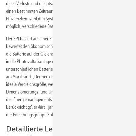
diese Verluste und die tatsächlich nutzbare Speicherkapazität über
einen bestimmten Zeitraum einfließen. Sie nennen die neue
Effizienzkennzahl den System Performance Index (SPI). Mit ihm ist es
möglich, verschiedene Batteriesysteme vergleichbar zu machen.
Der SPI basiert auf einer Simulation einer Speichernutzung und
bewertet den ökonomischen Systemnutzen. Er bezieht auch ein, ob
die Batterie auf der Gleichstromseite oder auf der Wechselstromseite
in die Photovoltaikanlage eingebunden ist und berücksichtigt die
unterschiedlichen Batteriegrößen der einzelnen Speichersysteme, die
am Markt sind. „Der neu entwickelte System Performance Index ist die
ideale Vergleichsgröße, weil er neben den Regelungs-,
Dimensionierungs- und Umwandlungsverlusten auch die Einflüsse
des Energiemanagements und des Bereitschaftsbetriebs
berücksichtigt“, erklärt Tjarko Tjaden, wissenschaftlicher Mitarbeiter
der Forschungsgruppe Solarspeichersysteme an der HTW Berlin.
Detaillierte Leistungsflüsse