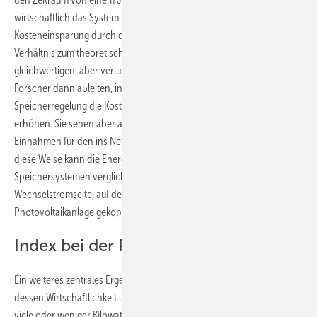
wirtschaftlich das System ist. Dazu setzt der SPI die realisierte
Kosteneinsparung durch die Nutzung des konkreten Speichers ins
Verhältnis zum theoretischen Einsparungspotenzial eines
gleichwertigen, aber verlustfreien Systems. Daraus können die
Forscher dann ableiten, in welchem Maße die Energieverluste und die
Speicherregelung die Kosten für den Strombezug aus dem Netz
erhöhen. Sie sehen aber auch ganz genau, wie diese Verluste die
Einnahmen für den ins Netz eingespeisten Strom verringern. „Auf
diese Weise kann die Energieeffizienz von Photovoltaik-
Speichersystemen verglichen werden, egal ob sie auf der
Wechselstromseite, auf der Gleichstromseite oder direkt an die
Photovoltaikanlage gekoppelt sind“, betonen die Berliner Forscher.
Index bei der Planung einbeziehen
Ein weiteres zentrales Ergebnis ist: Die Größe des Speichers spielt für
dessen Wirtschaftlichkeit und Effizienz keine Rolle. Egal ob das System
viele oder weniger Kilowattstunden Strom speichern kann, die