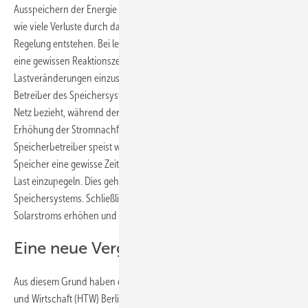
Ausspeichern der Energie anfallen. Auch gibt kaum ein Hersteller an,
wie viele Verluste durch das Management des Speichers und dessen
Regelung entstehen. Bei letzterem geht es darum, dass der Speicher
eine gewissen Reaktionszeit beansprucht, um sich auf die
Lastveränderungen einzustellen. So kann es passieren, das der
Betreiber des Speichersystems über eine gewisse Zeit Strom aus dem
Netz bezieht, während der Speicher noch dabei ist, sich auf eine
Erhöhung der Stromnachfrage im Gebäude einzustellen. Aber der
Speicherbetreiber speist wertvollen Strom ins Netz ein, weil der
Speicher eine gewisse Zeit brauch, um sich auf eine Verringerung der
Last einzupegeln. Dies geht zulasten der Wirtschaftlichkeit des
Speichersystems. Schließlich soll es den Eigenverbrauchsanteil des
Solarstroms erhöhen und da ist jede Kilowattstunde wertvoll.
Eine neue Vergleichsgröße
Aus diesem Grund haben die Forscher der Hochschule für Technik
und Wirtschaft (HTW) Berlin jetzt ein neues Label entwickelt, in das all