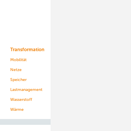
Onshore-Wind
Offshore-Wind
Solar
Bioenergie
Transformation
Energieversorger
Service
Mobilität
Kommunen
Netze
Stadtwerke
Speicher
Energiekonzerne
Lastmanagement
Wasserstoff
Wärme