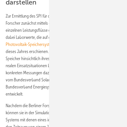
darstellen
Zur Ermittlung des SPI für die einzelnen Speicher berechnen die
Forscher zunächst mittels einer Computersimulation detailliert die
einzelnen Leistungsflüsse des Systems. Als Eingangsparameter dienen
dabei Laborwerte, die auf der Basis des
Effizienzleitfadens für
Photovoltaik-Speichersysteme
berechnet wurden. Dieser ist im März
dieses Jahres erschienen. Er gibt genau vor, die die einzelnen
Speicher hinsichtlich ihres Wirkungsgrades unter verschiedenen
realen Einsatzsituationen berechnet werden müssen und welche
konkreten Messungen dazu durchzuführen sind. Der Leitfaden war
vom Bundesverband Solarwirtschaft (BSW Solar) zusammen mit dem
Bundesverband Energiespeicher (BVES) und weiteren Partnern
entwickelt.
Nachdem die Berliner Forscher die Eingangsparameter kennen,
können sie in der Simulation die Betriebsergebnisse des realen
Systems mit denen eines identischen, aber verlustfreien Systems über
den Zeitraum von einem Jahr vergleichen. Dabei geht es darum wie