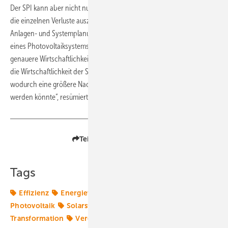
Der SPI kann aber nicht nur von den Herstellern genutzt werden, um
die einzelnen Verluste auszumerzen. Der Index kann auch zur
Anlagen- und Systemplanung herangezogen werden. Der Projektierer
eines Photovoltaiksystems mit Speicher kann mit den SPI eine
genauere Wirtschaftlichkeitsprognose erstellen. „Dadurch ließe sich
die Wirtschaftlichkeit der Solarstromspeicherung weiter verbessern,
wodurch eine größere Nachfrage nach Speichersystemen erzielt
werden könnte“, resümiert Weniger. (
Sven Ullrich
)
Teilen
Link kopieren
Tags
Effizienz
Energiewende 2.0
HTW Berlin
Photovoltaik
Solarstrom
Solartechnik
Speicher
Transformation
Vergleich
Wirtschaftlichkeit