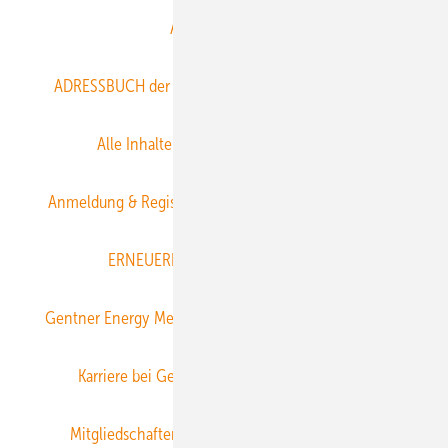
Abo- & Leserservice
ADRESSBUCH der WIND- und SOLARENERGIE
AGB
Alle Inhalte chronologisch
Anmelden
Anmeldung & Registrierung
Datenschutz
E-Paper
ERNEUERBARE ENERGIEN abonnieren
Gentner Energy Media
Gentner Verlag
Impressum
Karriere bei Gentner
Team
Mediaservice
Mitgliedschaften und Engagement
Newsletter