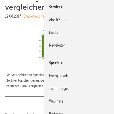
vergleichen
Services
12.08.2017
|
Druckvorschau
Abo & Shop
Media
Newsletter
Specials
solarstromforschung.de/HTW
SPI Verlustfaktoren Speicher | In der Computersimulation erkennen die
Energiemarkt
Berliner Forscher genau, durch was die einzelnen Verluste
entstehen.Daraus ergibtsch dann ein realer Nutzen des Speichers.
Technologie
Webinare
Podcasts