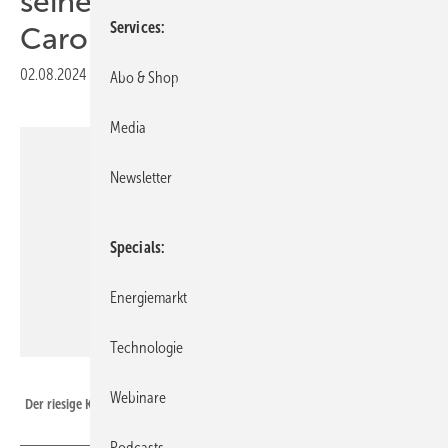
seinem neuen Werk in South
Services
Carolina
02.08.2024
|
Druckvorschau
Abo & Shop
Media
Newsletter
Specials
Energiemarkt
Technologie
MAN Energy Solutions
Webinare
Der riesige Kompressor der Wärmepumpe erhitzt oder kühlt in fünf Stufen.
Podcasts