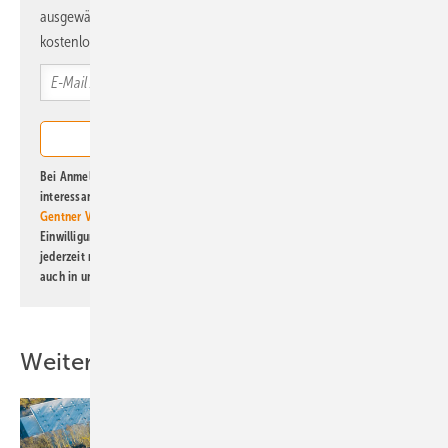
ausgewählte Informationen und Neuigkeiten, gebündelt und
kostenlos direkt ins Postfach.
Bei Anmeldung zu diesem Newsletter bin ich damit einverstanden, über
interessante Verlags- und Online-Angebote
der Marken der Alfons W.
Gentner Verlag GmbH & Co. KG
informiert zu werden. Diese
Einwilligung kann ich jederzeit widerrufen und eine Abmeldung ist
jederzeit möglich. Informationen zum Umgang mit Daten finden Sie
auch in unserer
Datenschutzerklärung
.
Weitere Inhalte