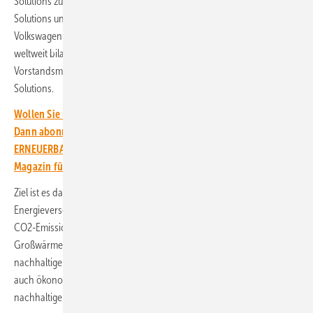
Solutions zu installieren. „Die Kooperation zwischen MAN Energy
Solutions und Scout Motors bekräftigt das Engagement des
Volkswagen Konzerns, bis 2040 an allen Produktionsstandorten
weltweit bilanziell klimaneutral zu sein“, erklärt Gunnar Kilian,
Vorstandsmitglied von Volkswagen und Aufsichtsrat bei MAN Energy
Solutions.
Wollen Sie über die Energiewende auf dem Laufenden bleiben?
Dann abonnieren Sie einfach den kostenlosen Newsletter von
ERNEUERBARE ENERGIEN – dem größten verbandsunabhängigen
Magazin für erneuerbare Energien in Deutschland!
Ziel ist es dabei, im Vergleich zu 2018 allein durch die Umstellung der
Energieversorgung und Energieeffizienzmaßnahmen 90 Prozent der
CO2-Emissionen einzusparen. „Durch die Investition in die
Großwärmepumpe setzen beide Unternehmen ein Zeichen für eine
nachhaltige Zukunft, da Wärmepumpen sowohl aus ökologischer als
auch ökonomischer Sicht einen wesentlichen Beitrag zu einer
nachhaltigen Energieversorgung leisten“, sagt Gunnar Kilian.