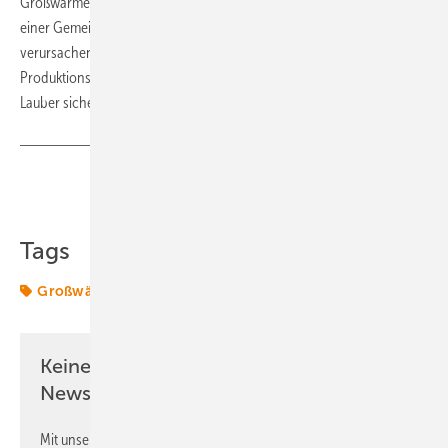
Großwärmepumpe kann den Heiz- und Kühlbedarf eines Werks oder
einer Gemeinde decken, ohne dabei CO2-Emissionen zu
verursachen. Dieses Projekt könnte als Blaupause für zukünftige
Produktionsstätten in den USA und weltweit dienen“, ist sich Uwe
Lauber sicher. (su)
Teilen
Link kopieren
Tags
Großwärmepumpe
Wärme
Wärmepumpe
Keine Zeit? Kein Problem mit dem ERE
Newsletter!
Mit unserem Newsletter erhalten Sie regelmäßig von uns