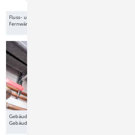
Fluss- und Seewasser liefern Energie fürs
Fernwärmenetz in
Zittau
Gebäudemodernisierungsgesetz: „Herzstück der
Gebäudepolitik
ausgehöhlt“