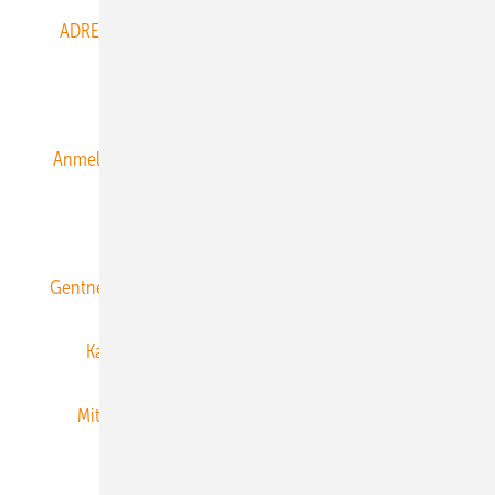
ADRESSBUCH der WIND- und SOLARENERGIE
AGB
Alle Inhalte chronologisch
Anmelden
Anmeldung & Registrierung
Datenschutz
E-Paper
ERNEUERBARE ENERGIEN abonnieren
Gentner Energy Media
Gentner Verlag
Impressum
Karriere bei Gentner
Team
Mediaservice
Mitgliedschaften und Engagement
Newsletter
Privacy Manager
RSS-Feed