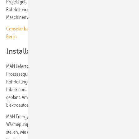
Projekt gefallen. Das Design minimiert den Bedarf an externen
Rohrleitungen und Dichtungen und erhöht die
Maschinenverfügbarkeit“, beschreibt Mikael Adler die Vorteile.
Consolar baut große Anlage mit PVT-Wärmepumpenkollektoren in
Berlin
Installation für 2026 geplant
MAN liefert zusätzlich noch die Elektromotoren, das
Prozessequipment wie Kondensatoren, Kühler, Verdampfer,
Rohrleitungen und ein Steuerungssystem. Die Übergabe und
Inbetriebnahme der Großwärmepumpe ist für das erste Quartal 2026
geplant. Am Ende des gleichen Jahres soll dann die Produktion der
Elektroautos bei Scout Motors starten.
MAN Energy Solutions kann mit solchen Systemen die Vorteile von
Wärmepumpen für industrielle und kommunale Kunden zur Verfügung
stellen, wie es Geschäftsführer Uwe Lauber ausdrückt. „Unsere