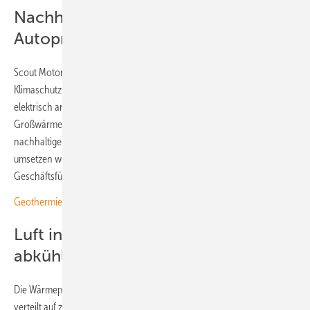
Nachhaltige Maßnahme für die
Autoproduktion
Scout Motors wiederum will seine Produktion von vorn herein auf
Klimaschutz trimmen – nicht nur mit der Entscheidung, ausschließlich
elektrisch angetriebene Fahrzeuge herzustellen. „Die Installation von
Großwärmepumpen in unserem Produktionswerk ist eine von vielen
nachhaltigen Maßnahmen, die wir in den kommenden Jahren
umsetzen werden“, betont Scott Keogh, Präsident und
Geschäftsführer von Scout Motors.
Geothermie im urbanen Raum sorgt für stabile Energiekosten
Luft in fünf Stufen erwärmen oder
abkühlen
Die Wärmepumpe liefert eine Leistung von insgesamt 25 Megawatt –
verteilt auf zwei fünfstufige RH71-Kompressor. Diese haben jeweils