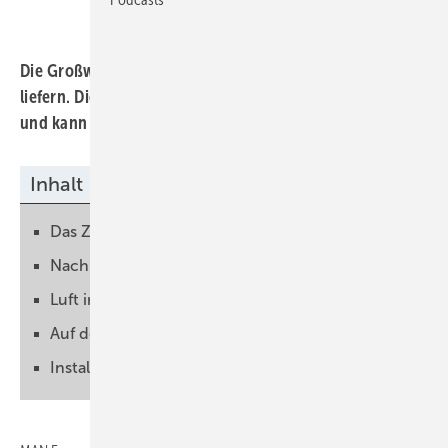
Die Großwärmepumpe wird MAN Energy Solutions
liefern. Die Anlage hat eine Leistung von 25 Megawatt
und kann nicht nur heizen sondern vor allem kühlen.
Inhalt
Das Ziel: Klimaneutral bis 2040
Nachhaltige Maßnahme für die Autoproduktion
Luft in fünf Stufen erwärmen oder abkühlen
Auf den Kühlbedarf ausgelegt
Installation für 2026 geplant