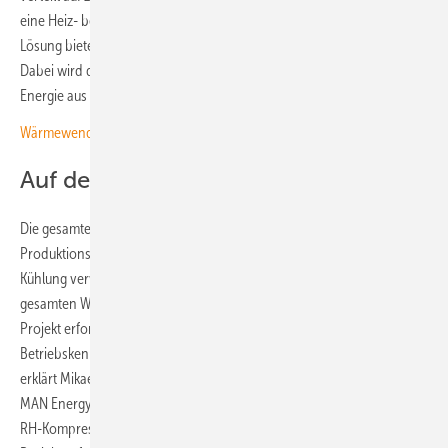
eine Heiz- beziehungsweise Kühlleistung von 12,5 Megawatt. Diese
Lösung bietet Wärme in den Wintermonaten und Kühlung im Sommer.
Dabei wird die Fähigkeit der Wärmepumpe genutzt, thermische
Energie aus der Umgebungsluft zu ziehen.
Wärmewende für Industrie und Kommune mit thermischen Speichern
Auf den Kühlbedarf ausgelegt
Die gesamte Anlage ist vor allem auf den Kühlbedarf in der
Produktionsstätte ausgelegt. Denn während beide Kompressoren zur
Kühlung verwendet werden, deckt bereits eine einzelne Anlage den
gesamten Wärmebedarf ab. „Die Umgebungsbedingungen bei diesem
Projekt erforderten ein besonders anpassungsfähiges
Betriebskennfeld für die angewandte Turbomaschinenechnologie“,
erklärt Mikael Adler, Vertiebsleiter und Projektmanager Heat Pumps bei
MAN Energy Solutions. „Daher ist die Entscheidung zugunsten unseres
RH-Kompressors als Herzstück des Wärmepumpensystems im Scout-