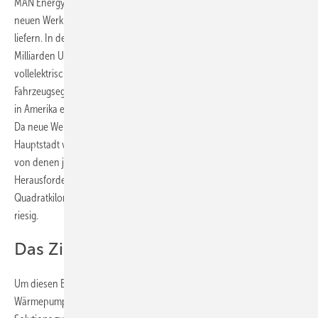
MAN Energy Solutions wird eine große Wärmepumpenanlage im
neuen Werk von Scout Motors im US-Bundesstaat South Carolina
liefern. In dem Werk, in das der Volkswagen-Konzern mehrere
Milliarden US-Dollar investiert, soll in Zukunft die nächste Generation
vollelektrischer Pickup-Trucks und SUV produziert werden. In diesem
Fahrzeugsegment war Scout schon in den 1960er bis 1980er Jahren
in Amerika erfolgreich.
Da neue Werk steht in Blythewood, einem Vorort von Columbia, der
Hauptstadt von South Carolina. Hier entstehen Produktionsbänder,
von denen jedes Jahr über 200.000 Elektrofahrzeugen laufen. Eine
Herausforderung ist die Beheizung und vor allem die Kühlung der elf
Quadratkilometer großen Produktionsstätte. Denn der Bedarf ist
riesig.
Das Ziel: Klimaneutral bis 2040
Um diesen Bedarf zu decken, hat sich der Bauherr entschlossen, ein
Wärmepumpensystem mit zwei Kompressoren von MAN Energy