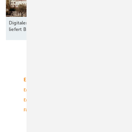
Digitaler Zwilling im Fernwärmenetz: Pilotprojekt
liefert Blaupause für die
Wärmewende
Unsere Themen
Energiemarkt
Technologie
Energierecht
Planung
Energiemärkte weltweit
Logistik
Finanzierung
Betrieb
Onshore-Wind
Offshore-Wind