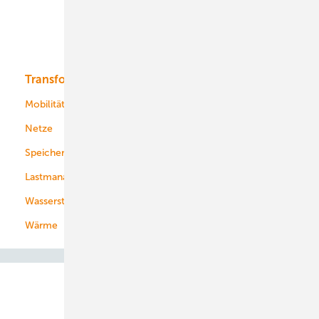
Solar
Bioenergie
Transformation
Energieversorger
Service
Mobilität
Kommunen
Netze
Stadtwerke
Speicher
Energiekonzerne
Lastmanagement
Wasserstoff
Wärme
Abo- & Leserservice