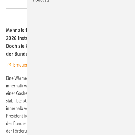
Mehr als 120.000 Wärmepumpen sind im ersten Quartal
2026 installiert worden – auch dank der Förderung.
Doch sie könnte Sparvorgaben zum Opfer fallen, fürchtet
der Bundesverband Wärmepumpe.
Erneuerbare Energien bei Google bevorzugen
Eine Wärmepumpe für ein durchschnittliches Einfamilienhaus kann
innerhalb weniger Jahre die höheren Investitionskosten gegenüber
einer Gasheizung ausgeglichen – wenn die aktuelle Förderkulisse
stabil bleibt. Derzeit könne die Stromheizung diese Differenz
innerhalb von rund 4,5 Jahren ausgleichen, sagte Richard Lucht, Vice
President beim Heizungsbauer Thermondo auf einer Pressekonferenz
des Bundesverbandes Wärmepumpe (BWP). Hauptgrund sind neben
der Förderung die geringeren Betriebskosten: Wärmepumpen