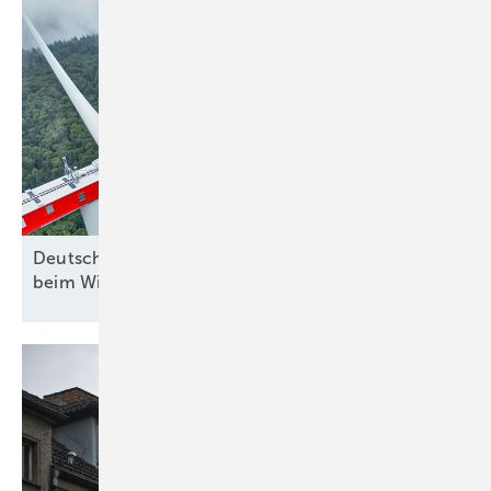
Deutsche Umwelthilfe und Bayern gegen Reiche
beim
Windausbau