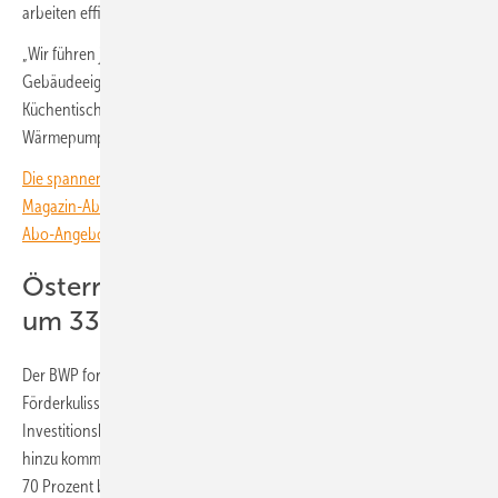
arbeiten effizienter als Gasheizungen.
„Wir führen jede Woche rund eintausend Beratungsgespräche mit
Gebäudeeigentümerinnen und Gebäudeeigentümern am
Küchentisch“, so Lucht. „ Für fast alle gilt: Investitionen in die
Wärmepumpe müssen sich in wenigen Jahren rechnen.“
Die spannendsten Artikel, Grafiken und Dossiers erhalten unsere
Magazin-Abonnent:innen. Sie haben noch kein Abo? Jetzt über alle
Abo-Angebote informieren und Wissensvorsprung sichern.
Österreich: Einbruch des Marktes
um 33 Prozent
Der BWP forderte die Bundesregierung daher dazu auf, die derzeitige
Förderkulisse stabil zu halten. Derzeit werden anteilig die
Investitionskosten gefördert. Die Grundförderung beträgt 30 Prozent,
hinzu kommen mögliche Boni, so dass die Förderung insgesamt bis zu
70 Prozent betragen kann.