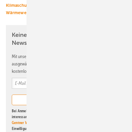
Klimaschutzziele
Wärme
Wärmepumpe
Wärmewende
Keine Zeit? Kein Problem mit dem ERE
Newsletter!
Mit unserem Newsletter erhalten Sie regelmäßig von uns
ausgewählte Informationen und Neuigkeiten, gebündelt und
kostenlos direkt ins Postfach.
Bei Anmeldung zu diesem Newsletter bin ich damit einverstanden, über
interessante Verlags- und Online-Angebote
der Marken der Alfons W.
Gentner Verlag GmbH & Co. KG
informiert zu werden. Diese
Einwilligung kann ich jederzeit widerrufen und eine Abmeldung ist