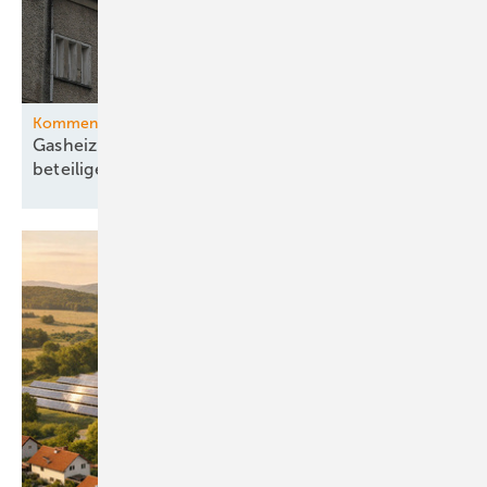
Kommentar
Gasheizung: Vermieter müssen sich an Kosten
beteiligen – Gaswirtschaft
jammert