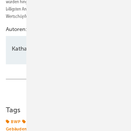
würden hingegen das Risiko eines Unterbietungswettlaufs zum
billigsten Anbieter bergen und damit zum Verlust heimischer
Wertschöpfung und Arbeitsplätze führen.
Autoren:
Katharina Wolf
Teilen
Link kopieren
Tags
BWP
Bundespolitik
Gebäudemodernisierungsgesetz
Klimaneutralität