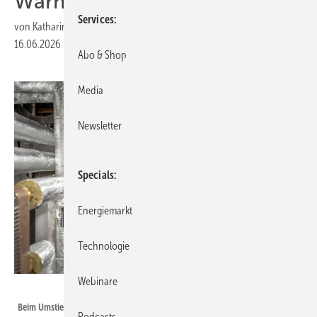
Wärmepumpen-Boom
Services
von
Katharina Wolf
16.06.2026
|
Druckvorschau
Abo & Shop
Media
Newsletter
Specials
Energiemarkt
Technologie
Webinare
Bernd Lauter / Bundesverband Wärmepumpe (BWP) e.V.
Beim Umstieg auf ein neues Heizungssystem ist viel Beratung notwendig.
Podcasts