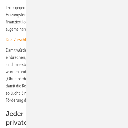
Trotz gegenteiliger Zusagen der Bundesregierung, die
Heizungsförderung bis mindestens zum Jahr 2029 auskömmlich
finanziert fortzusetzen, befürchtet der Verband, sie könnte den
allgemeinen Sparvorgaben im Bundeshaushalt zum Opfer fallen.
Drei Vorschläge: Ist das Gebäudemodernisierungsgesetz zu retten?
Damit würde der positive Trend bei der Elektrifizierung von Heizungen
einbrechen, warnt der BWP. Nach aktuellen Zahlen des Verbandes
sind im ersten Quartal dieses Jahres 121.500 Wärmepumpen installiert
worden und damit 41 Prozent mehr als im selben Zeitraum 2025.
„Ohne Förderung droht schnell der Griff zu fossilen Alternativen und
damit die Kostenfalle für hunderttausende Wählerinnen und Wähler“,
so Lucht. Ein warnendes Beispiel sei Österreich, wo nach Kürzung der
Förderung der Absatz um 33 Prozent eingebrochen sei.
Jeder Fördereuro löst vier Euro
privates Kapital aus