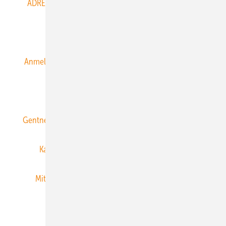
ADRESSBUCH der WIND- und SOLARENERGIE
AGB
Alle Inhalte chronologisch
Anmelden
Anmeldung & Registrierung
Datenschutz
E-Paper
ERNEUERBARE ENERGIEN abonnieren
Gentner Energy Media
Gentner Verlag
Impressum
Karriere bei Gentner
Team
Mediaservice
Mitgliedschaften und Engagement
Newsletter
Privacy Manager
RSS-Feed