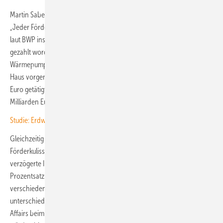
Martin Sabel betonte, die Förderung zahle sich auch für den Staat aus:
„Jeder Fördereuro löst vier Euro an privatem Kapital aus.“ 2025 sind
laut BWP insgesamt 4,3 Milliarden Euro Förderung für Wärmepumpen
gezahlt worden. Weil im Zusammenhang mit dem Einbau einer
Wärmepumpe häufig auch weitere energietische Maßnahmen am
Haus vorgenommen würden, seien Investitionen von 16,8 Milliarden
Euro getätigt worden. Über die Mehrwertsteuer seien davon 3,2
Milliarden Euro an Bund und Länder zurückgeflossen.
Studie: Erdwärme ist wirtschaftlich – selbst im Einfamilienhaus
Gleichzeitig warnten die Branchenvertreter vor einem Umbau der
Förderkulisse. Jede Veränderung bedeutete Unsicherheit und damit
verzögerte Investitionen. „Eine passgenaue Förderung mit einem
Prozentsatz der Investitionssumme ist sinnvoll, weil die Investition für
verschiedene Häuser, Gebäudetypen und Baujahre sehr
unterschiedlich ausfallen“, betonte Hendrik Ehrhardt, Leiter Public
Affairs beim Wärmepumpenhersteller Stiebel Eltron. Pauschalbeträge