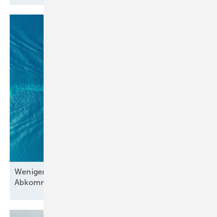
Weniger CO₂ in der Schifffahrt? Globales
Abkommen
scheitert