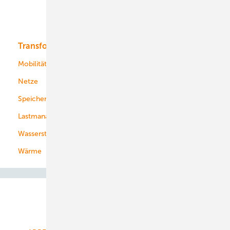
Solar
Bioenergie
Transformation
Energieversorger
Service
Mobilität
Kommunen
Netze
Stadtwerke
Speicher
Energiekonzerne
Lastmanagement
Wasserstoff
Wärme
Abo- & Leserservice