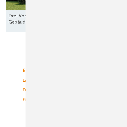
Drei Vorschläge: Ist das
Gebäudemodernisierungsgesetz zu
retten?
Unsere Themen
Energiemarkt
Technologie
Energierecht
Planung
Energiemärkte weltweit
Logistik
Finanzierung
Betrieb
Onshore-Wind
Offshore-Wind