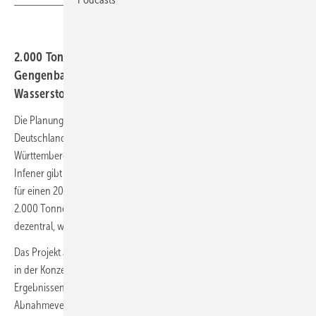
2.000 Tonnen grünes H2 versorgt in Zukunft
Gengenbach. Es ist bereits die dritte Planung eines
Wasserstoff-Hubs von Infener in diesem Jahr.
Die Planung von Produktionsstellen von grünem Wasserstoff in
Deutschland nimmt langsam fahrt auf. So auch im Baden-
Württembergischen Gengenbach: Das Wasserstoff-Unternehmen
Infener gibt in Zusammenarbeit mit Stadt Gengenbach die Planungen
für einen 20-Megawatt-Hub (MW) bekannt. Der Hub soll jährlich bis zu
2.000 Tonnen grünen Wasserstoff produzieren und den Ortenaukreis
dezentral, wirtschaftlich und klimaneutral mit Energie versorgen.
Das Projekt auf dem Gewerbegebiet “Kinzigpark I” befindet sich aktuell
in der Konzeptionsphase. Die Realisierung hänge von den
Ergebnissen dieser Planungsphase, dem Abschluss von
Abnahmeverträgen sowie den erforderlichen