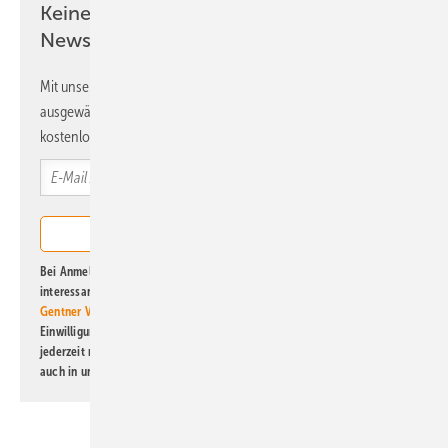
Keine Zeit? Kein Problem mit dem ERE
Newsletter!
Mit unserem Newsletter erhalten Sie regelmäßig von uns
ausgewählte Informationen und Neuigkeiten, gebündelt und
kostenlos direkt ins Postfach.
Bei Anmeldung zu diesem Newsletter bin ich damit einverstanden, über
interessante Verlags- und Online-Angebote
der Marken der Alfons W.
Gentner Verlag GmbH & Co. KG
informiert zu werden. Diese
Einwilligung kann ich jederzeit widerrufen und eine Abmeldung ist
jederzeit möglich. Informationen zum Umgang mit Daten finden Sie
auch in unserer
Datenschutzerklärung
.