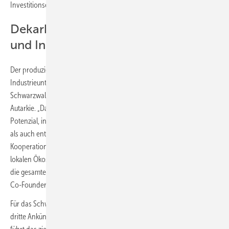
Investitionsentscheidungen ab.
Dekarbonisierung regionaler Logistik
und Industrie
Der produzierte Wasserstoff kommt vor allem regionalen Logistik- und
Industrieunternehmen zu gute. Die Industrieregion um den
Schwarzwald strebe nach nachhaltigen Energielösungen bis hin zur
Autarkie. „Dank der hohen Produktionskapazität sehen wir großes
Potenzial, in der Region Partner zu gewinnen, die sowohl Wasserstoff
als auch entstehende Nebenprodukte weiterverarbeiten. Solche
Kooperationen werden maßgeblich zum Aufbau eines nachhaltigen,
lokalen Ökosystems beitragen, das nicht nur die regionale, sondern
die gesamte europäische Wirtschaft stärkt“, sagt Joel Vogl, CEO und
Co-Founder von Infener.
Für das Schweizer Wasserstoffunternehmen Infener ist bereits die
dritte Ankündigung von H2-Hubs in Deutschland in diesem Jahr. Es