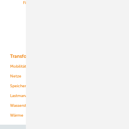
Finanzierung
Betrieb
Onshore-Wind
Offshore-Wind
Solar
Bioenergie
Transformation
Energieversorger
Service
Mobilität
Kommunen
Netze
Stadtwerke
Speicher
Energiekonzerne
Lastmanagement
Wasserstoff
Wärme