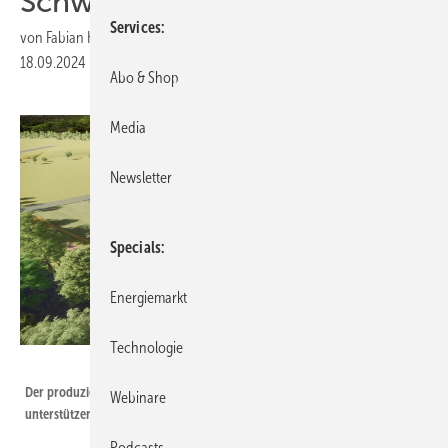
Schwarzwald
Services
von
Fabian Kauschke
18.09.2024
|
Druckvorschau
Abo & Shop
Media
Newsletter
Specials
Energiemarkt
Technologie
Infener
Der produzierte Wasserstoff soll vor allem die regionalen Unternehmen
Webinare
unterstützen.
Podcasts