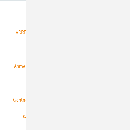
Abo- & Leserservice
ADRESSBUCH der WIND- und SOLARENERGIE
AGB
Alle Inhalte chronologisch
Anmelden
Anmeldung & Registrierung
Datenschutz
E-Paper
ERNEUERBARE ENERGIEN abonnieren
Gentner Energy Media
Gentner Verlag
Impressum
Karriere bei Gentner
Team
Mediaservice