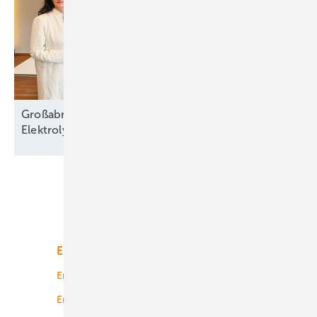
Großabnahmevertrag für 320-Megawatt-
Elektrolyse
unterzeichnet
Unsere Themen
Energiemarkt
Technologie
Energierecht
Planung
Energiemärkte weltweit
Logistik