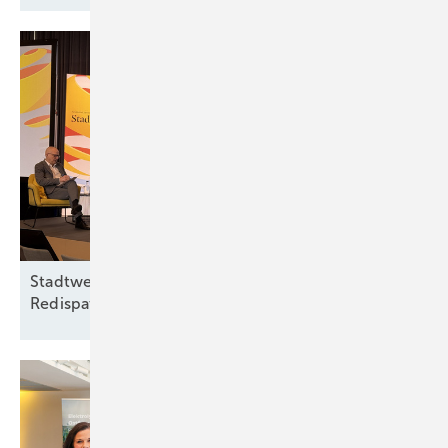
Stadtwerketagung: Streit um Reiches
Redispatch-Pläne