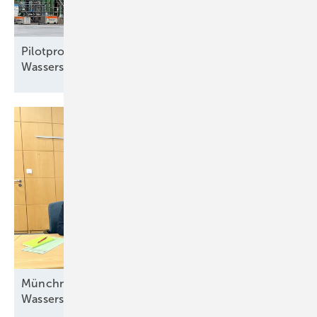
Pilotprojekt: Kavernen-Speicher mit 90 Tonnen
Wasserstoff
befüllt
Münchner Stadtwerke beteiligen sich am
Wasserstoff-Hub
Neumünster