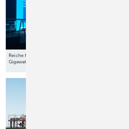
Reiche für „kosteneffiziente“ Energiewende und 12
Gigawatt Gaskraft-Ausschreibung
sofort