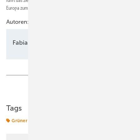
führt das ziel mithilfe der dezentralen Produktionsstätten in ganz
Europa zum Erreichen der Wasserstoffziele beizutragen.
Autoren:
Fabian Kauschke
Teilen
Link kopieren
Tags
Grüner Wasserstoff
Wasserstoff