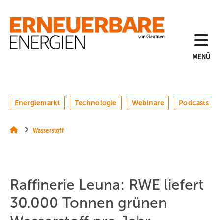
Springe
Springe
Springe
auf
auf
auf
Hauptinhalt
Hauptmenü
SiteSearch
MENÜ
Energiemarkt
Technologie
Webinare
Podcasts
Wasserstoff
Raffinerie Leuna: RWE liefert
30.000 Tonnen grünen