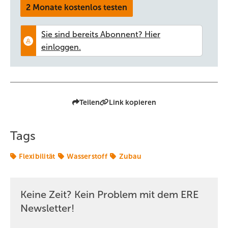
2 Monate kostenlos testen
Hürden beseitigen!
Ein schneller Zubau von Flexibilität kann den Erfolg der Erneuerbaren
sichern. | 52
Ausgeschriebene Stabilität
Speicher minimieren den Netzbedarf. Bayernwerk holt sich die
Teilen
Link kopieren
Flexibilität ohne eigene Investition. | 54
Tags
Flexibilität
Wasserstoff
Zubau
Keine Zeit? Kein Problem mit dem ERE
Newsletter!