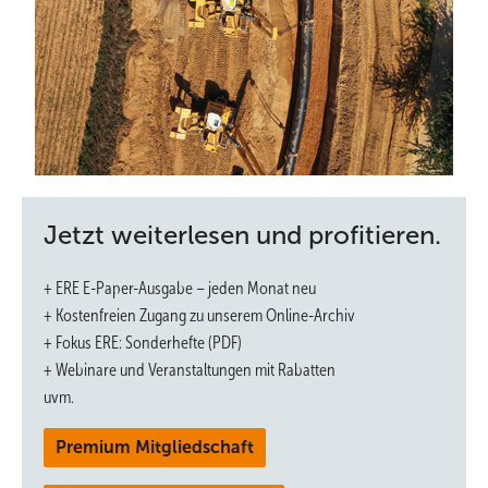
Foto: Max Kovalenko / terranets bw GmbH
Jetzt weiterlesen und profitieren.
+ ERE E-Paper-Ausgabe – jeden Monat neu
Worauf bei der Umrüstung des Erdgasnetzes auf
+ Kostenfreien Zugang zu unserem Online-Archiv
Wasserstoff geachtet werden muss.
+ Fokus ERE: Sonderhefte (PDF)
+ Webinare und Veranstaltungen mit Rabatten
Speicher für den Handel
uvm.
Eine Batterie wird stark belastet, wenn sie Preisschwankungen an der
Premium Mitgliedschaft
Strombörse profitabel nutzen soll. | 50