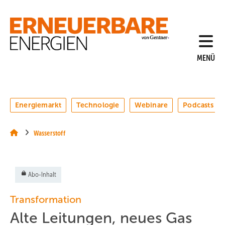
Springe
Springe
Springe
auf
auf
auf
Hauptinhalt
Hauptmenü
SiteSearch
MENÜ
Energiemarkt
Technologie
Webinare
Podcasts
Wasserstoff
Abo-Inhalt
Transformation
Alte Leitungen, neues Gas