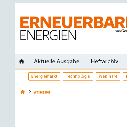
Springe
Springe
Springe
auf
auf
auf
Hauptinhalt
Hauptmenü
SiteSearch
Aktuelle Ausgabe
Heftarchiv
Energiemarkt
Technologie
Webinare
Wasserstoff