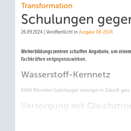
Transformation
Sc hulungen gege
26.09.2024
|
Veröffentlicht in
Ausgabe 08-2024
Weiterbildungszentren schaffen Angebote, um einem
Fachkräften entgegenzuwirken.
Wasserstoff-Kernnetz
9.666 Kilometer Gasleitungen versorgen in Zukunft ganz
Versorgung mit Gleichstr
Energie- und Ressourceneffizienz erreichen Fabriken kün
| 38