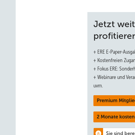
Jetzt wei
profitiere
+ ERE E-Paper-Ausga
+ Kostenfreien Zuga
+ Fokus ERE: Sonderh
+ Webinare und Vera
uvm.
Premium Mitglie
2 Monate kosten