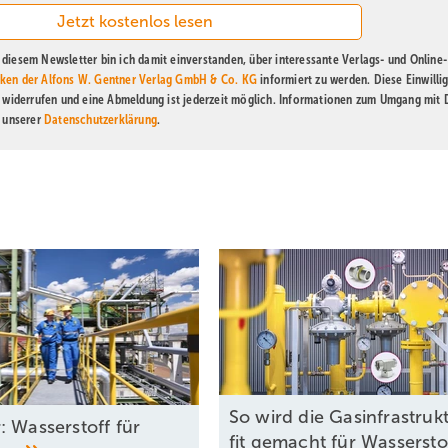
diesem Newsletter bin ich damit einverstanden, über interessante Verlags- und Online-
ken der Alfons W. Gentner Verlag GmbH & Co. KG
informiert zu werden. Diese Einwilli
t widerrufen und eine Abmeldung ist jederzeit möglich. Informationen zum Umgang mit
n unserer
Datenschutzerklärung
.
So wird die Gasinfrastruk
: Wasserstoff für
fit gemacht für
Wassersto