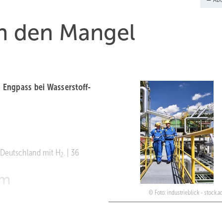
n den Mangel
 Engpass bei Wasserstoff-
 Deutschland mit H
. | 36
2
om
Foto: industrieblick - stock
ftig mithilfe von Gleichstrom.