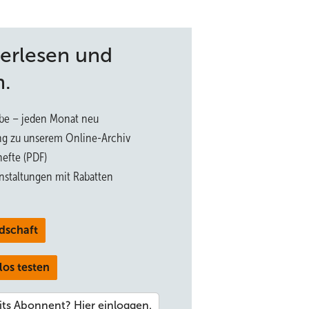
terlesen und
n.
be – jeden Monat neu
ng zu unserem Online-Archiv
efte (PDF)
nstaltungen mit Rabatten
dschaft
los testen