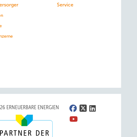
ersorger
Service
en
e
nzerne
026 ERNEUERBARE ENERGIEN