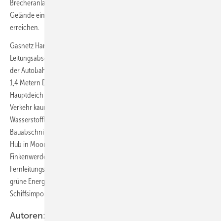
Brecheranlage aufbereitet und später teilweise wieder auf dem
Gelände eingebaut, um eine größtmögliche Recyclingquote zu
erreichen.
Gasnetz Hamburg nimmt jetzt den Bau erster größerer
Leitungsabschnitte zwischen Waltershof und Altenwerder westlich
der Autobahn A7 in Angriff. Konkret wird ein Tunnelvortrieb mit rund
1,4 Metern Durchmesser die Hafenbahn und den Altenwerder
Hauptdeich queren. Damit schränken die Baumaßnahmen den
Verkehr kaum ein. Außerdem baut Gasnetz Hamburg bereits an der
Wasserstoffleitung entlang der Moorburger Straße. Als weitere
Bauabschnitte folgen der Anschluss des Hamburg Green Hydrogen
Hub in Moorburg sowie Industrieareale in Harburg, Altenwerder und
Finkenwerder. Eine Anbindungsleitung an das Wasserstoff-
Fernleitungssystem beim niedersächsischen Leversen ermöglicht, die
grüne Energie sowohl aus anderen Regionen zu beziehen als auch
Schiffsimporte und lokal produzierten Wasserstoff einzuspeisen.
Autoren: