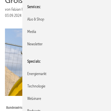
Großprojekt
Services
von
Fabian Kauschke
03.09.2024
|
Druckvorschau
Abo & Shop
Media
Newsletter
Specials
Energiemarkt
Technologie
Webinare
Eric Shambroom Photography
Bundeswirtschaftsminister Robert Habeck verbindet symbolisch eine
Podcasts