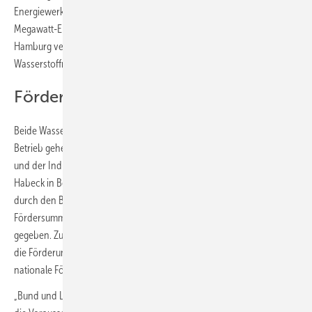
Energiewerke und ihr Projektpartner Luxcara erbauen einen 100-
Megawatt-Elektrolyseur für grünen Wasserstoff und die Gasnetz
Hamburg verlegt ein zunächst 40, später 60 Kilometer langes
Wasserstoffnetz am Industriestandort Hamburg.
Förderung über 250 Millionen Euro
Beide Wasserstoffprojekte sollen gemäß Planungsstand 2027 in
Betrieb gehen und so zur Dekarbonisierung des Hamburger Hafens
und der Industrie beitragen. Erst Mitte Juli hatte Bundesminister
Habeck in Berlin die Förderung der beiden Wasserstoff-Großprojekte
durch den Bund und die Freie und Hansestadt Hamburg mit einer
Fördersumme von insgesamt über 250 Millionen Euro bekannt
gegeben. Zuvor gab die EU-Kommission Mitte Februar grünes Licht für
die Förderung der IPCEI-Projekte* und ebnete damit den Weg für die
nationale Förderung.
„Bund und Land arbeiten gemeinsam mit den Unternehmen daran,