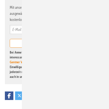
Mit unserem Newsletter erhalten Sie regelmäßig von uns
ausgewählte Informationen und Neuigkeiten, gebündelt und
kostenlos direkt ins Postfach.
Bei Anmeldung zu diesem Newsletter bin ich damit einverstanden, über
interessante Verlags- und Online-Angebote
der Marken der Alfons W.
Gentner Verlag GmbH & Co. KG
informiert zu werden. Diese
Einwilligung kann ich jederzeit widerrufen und eine Abmeldung ist
jederzeit möglich. Informationen zum Umgang mit Daten finden Sie
auch in unserer
Datenschutzerklärung
.