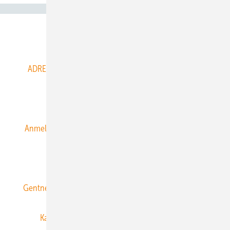
Abo- & Leserservice
ADRESSBUCH der WIND- und SOLARENERGIE
AGB
Alle Inhalte chronologisch
Anmelden
Anmeldung & Registrierung
Datenschutz
E-Paper
ERNEUERBARE ENERGIEN abonnieren
Gentner Energy Media
Gentner Verlag
Impressum
Karriere bei Gentner
Team
Mediaservice