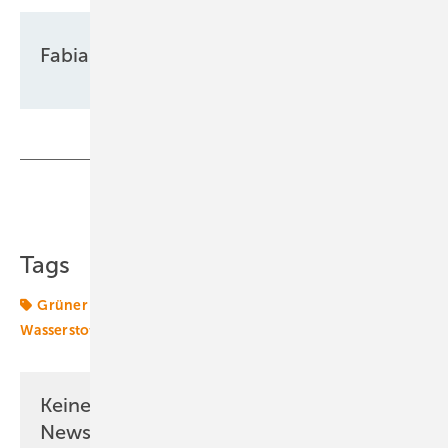
Fabian Kauschke
Teilen
Link kopieren
Tags
Grüner Wasserstoff
Habeck
Wasserstoff
Wasserstoff-Tankstelle
Keine Zeit? Kein Problem mit dem ERE
Newsletter!