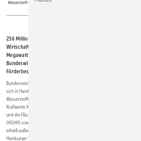
Wasserstoff-Leitung.
250 Millionen Euro Förderung erhält der
Wirtschaftsstandort Hamburg für den Bau eines 100-
Megawatt-Elektrolyseurs und Wasserstoff-Infrastruktur.
Bundeswirtschaftsminister Robert Habeck übergibt
Förderbescheid.
Bundesminister für Wirtschaft und Klimaschutz Robert Habeck hat
sich in Hamburg selbst ein Bild vom Fortschritt der
Wasserstoffinfrastruktur gemacht. Auf dem Gelände des ehemaligen
Kraftwerks Moorburg besichtigte er den fortschreitenden Rückbau
und die Flächenvorbereitung für den Hamburg Green Hydrogen Hub
(HGHH) sowie die Wasserstoff-Netzanbindung. Minister Habeck
erhielt außerdem einen Einblick in die begonnenen Bauarbeiten des
Hamburger Wasserstoff-Industrie-Netzes (HH-WIN). Die Hamburger