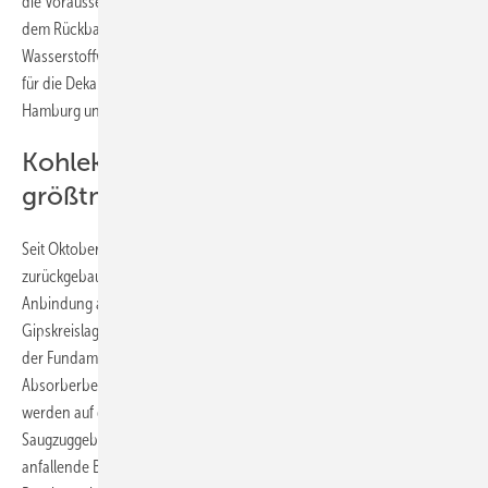
die Voraussetzung für ein klimaneutrales Wachstum zu schaffen. Mit
dem Rückbau des alten Kohlekraftwerks und dem Aufbau einer
Wasserstoffwirtschaft wird der Standort Moorburg ein zentraler Punkt
für die Dekarbonisierung der Industrie und des Energiesektors in
Hamburg und Deutschland“, erklärte Robert Habeck.
Kohlekraftwerk-Rückbau mit
größtmöglicher Recyclingquote
Seit Oktober 2023 wird das ehemalige Kohlekraftwerk Moorburg
zurückgebaut, um Platz für den 100-Megawatt-Elektrolyseur und die
Anbindung an das Wasserstoffnetz zu schaffen. Der Rückbau des
Gipskreislagers und der zugehörigen Nebengebäude einschließlich
der Fundamente sowie der oberirdische Rückbau der beiden
Absorberbehälter sind bereits weitestgehend abgeschlossen. Derzeit
werden auf dem Kraftwerksgelände die Aschesilos und die
Saugzuggebäude zurückgebaut. Es folgen die Kohlekreislager. Der
anfallende Bauschutt wird noch vor Ort mit einer mobilen