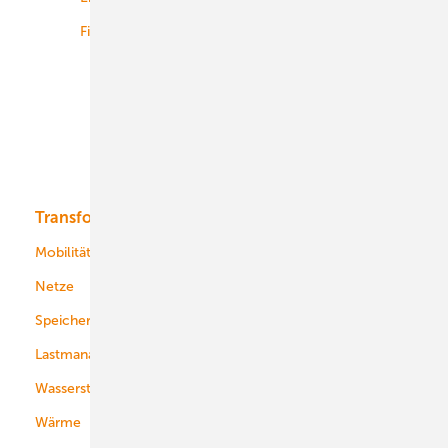
Finanzierung
Betrieb
Onshore-Wind
Offshore-Wind
Solar
Bioenergie
Transformation
Energieversorger
Service
Mobilität
Kommunen
Netze
Stadtwerke
Speicher
Energiekonzerne
Lastmanagement
Wasserstoff
Wärme