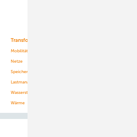
Offshore-Wind
Solar
Bioenergie
Transformation
Energieversorger
Service
Mobilität
Kommunen
Netze
Stadtwerke
Speicher
Energiekonzerne
Lastmanagement
Wasserstoff
Wärme
Abo- & Leserservice