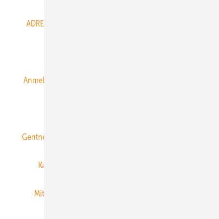
ADRESSBUCH der WIND- und SOLARENERGIE
AGB
Alle Inhalte chronologisch
Anmelden
Anmeldung & Registrierung
Datenschutz
E-Paper
ERNEUERBARE ENERGIEN abonnieren
Gentner Energy Media
Gentner Verlag
Impressum
Karriere bei Gentner
Team
Mediaservice
Mitgliedschaften und Engagement
Newsletter