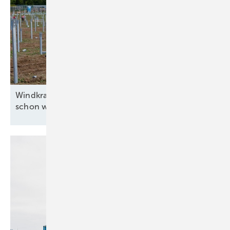
Da der Ertrag oder die Verfügbarkeit der Windenergieanlage im
Mittelpunkt stehen, und da es zugleich wichtig ist, immer den aktuellen
Status der Blätter durch jährliche Kontrolle vor Ort zu kennen, ist ein
intelligenter Mix der genannten Technologien und Zugangsmethoden
erforderlich. Die flexible Anpassung der Inspektionsmethode je nach
letztem Inspektionsergebnis ist dabei der entscheidende Faktor. Dies
lässt sich am Schaubild rechts gut darstellen: Hier werden die
Windkraftaufschwung im Freistaat in Sicht – und
unterschiedlichen Inspektionstechniken im Jahresrhythmus der
schon wieder
bedroht
Reihe nach eingesetzt, beginnend mit der Inspektion aus dem Seil
mitsamt Blitzschutzmessung und Prüfung auf Delaminationen, gefolgt
von der Sichtprüfung mittels Drohne. Wird dabei Reparaturbedarf
festgestellt, erfolgt je nach Dringlichkeit die Reparatur sofort oder
geplant im dritten Jahr. Denkbar ist auch, dass keine Instandsetzung
im dritten Jahr erforderlich ist – basierend auf den Ergebnissen der
Drohneninspektion aus Jahr zwei. Dann kann erneut die effiziente
Drohneninspektion folgen. Spätestens im vierten Jahr muss ein
Techniker-Team aus dem Seil oder der Bühne wieder an die Blätter,
um die Anforderungen der zustandsorientierten oder der