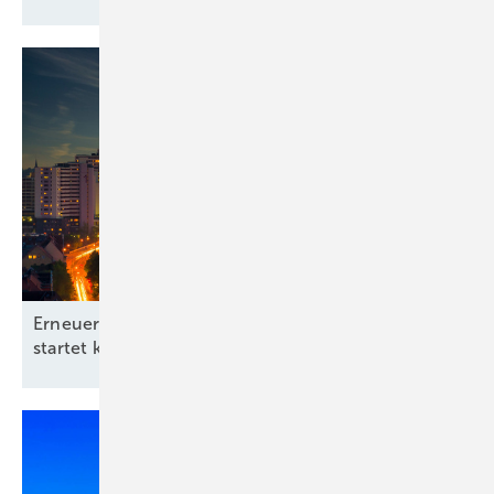
Rotorblattbefahranlagen für jeden Windenergieanlagentyp wird
herstellerunabhängig maximale Transparenz zu Blattstatus und
optimierter Wirtschaftlichkeit über die Gesamtlaufzeit der Anlage
erreicht.
Fazit: Der kluge kombinierte Einsatz neuer und bewährter Technologie
ist aus unserer Sicht ideal für große neue wie ältere Bestandsanlagen.
Henry von Helldorff,
Leitung Vertrieb, Baywa RE Rotor Service GmbH
www.pixel-kraft.de
- BayWa r.e.
Erneuerbare-Energien-Branchentag in Hannover
startet kommunale
Offensive