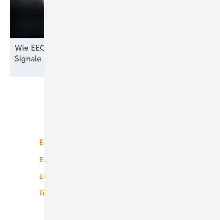
Wie EEG und Co. noch rechtzeitig die richtigen
Signale für den Windparkbau
geben
Unsere Themen
Energiemarkt
Technologie
Energierecht
Planung
Energiemärkte weltweit
Logistik
Finanzierung
Betrieb
Onshore-Wind