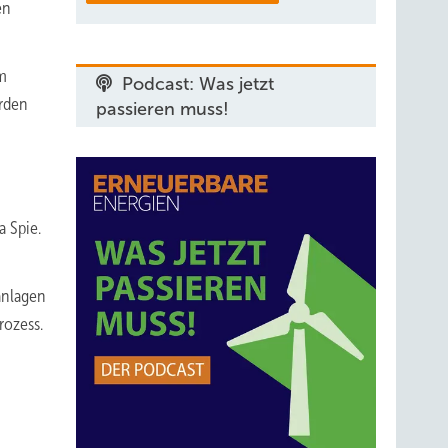
en
em
Podcast: Was jetzt
örden
passieren muss!
 Spie.
anlagen
rozess.