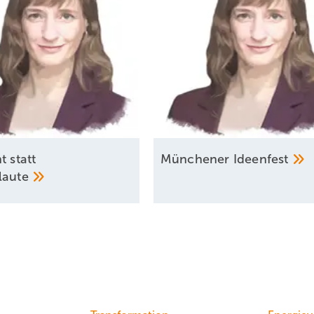
t statt
Münchener
Ideen­fest
laute