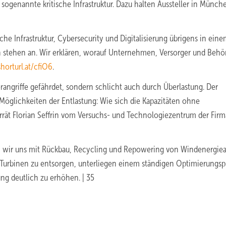
ogenannte kritische Infrastruktur. Dazu halten Aussteller in Münch
Infrastruktur, Cybersecurity und Digitalisierung übrigens in ein
n stehen an. Wir erklären, worauf Unternehmen, Versorger und Beh
shorturl.at/cfiO6
.
erangriffe gefährdet, sondern schlicht auch durch Überlastung. Der
öglichkeiten der Entlastung: Wie sich die Kapazitäten ohne
ät Florian Seffrin vom Versuchs- und Technologiezentrum der Firma
en wir uns mit Rückbau, Recycling und Repowering von Windenergie
Turbinen zu entsorgen, unterliegen einem ständigen Optimierungsp
ng deutlich zu erhöhen. | 35