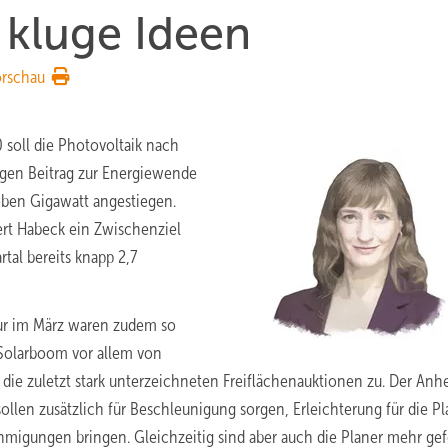
kluge Ideen
orschau
0 soll die Photovoltaik nach
igen Beitrag zur Energiewende
eben Gigawatt angestiegen.
ert Habeck ein Zwischenziel
tal bereits knapp 2,7
ur im März waren zudem so
 Solarboom vor allem von
 die zuletzt stark unterzeichneten Freiflächenauktionen zu. Der An
llen zusätzlich für Beschleunigung sorgen, Erleichterung für die P
igungen bringen. Gleichzeitig sind aber auch die Planer mehr gef