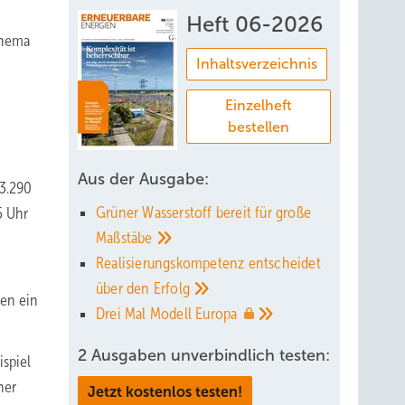
Heft 06-2026
Thema
Inhaltsverzeichnis
Einzelheft
bestellen
Aus der Ausgabe:
A3.290
Grüner Wasserstoff bereit für große
5 Uhr
Maßstäbe
Realisierungskompetenz entscheidet
über den
Erfolg
ren ein
Drei Mal Modell
Europa
2 Ausgaben unverbindlich testen:
spiel
ner
Jetzt kostenlos testen!