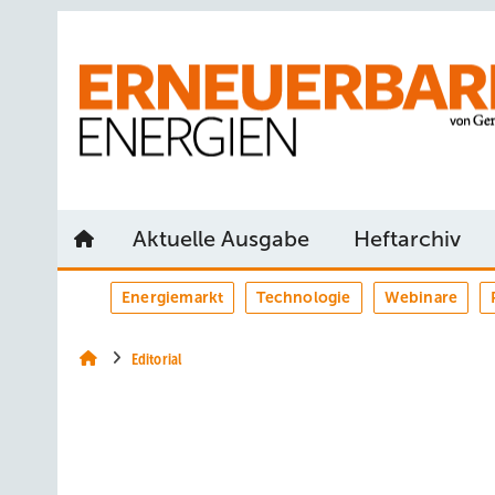
Springe
Springe
Springe
auf
auf
auf
Hauptinhalt
Hauptmenü
SiteSearch
Aktuelle Ausgabe
Heftarchiv
Energiemarkt
Technologie
Webinare
Editorial