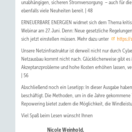
unabhängigen, sicheren Stromversorgung – auch für die s
ebenfalls viele Neuheiten bereit. | 48
ERNEUERBARE ENERGIEN widmet sich dem Thema kritische 
Webinar am 27. Juni. Denn: Neue gesetzliche Regelunge
sich jetzt einstellen müssen. Mehr dazu unter
https://
Unsere Netzinfrastruktur ist derweil nicht nur durch Cyb
Netzausbau kommt nicht nach. Glücklicherweise gibt es M
Akzeptanzprobleme und hohe Kosten erhöhen lassen, verr
| 56
Abschließend noch ein Lesetipp: In dieser Ausgabe hab
beschäftigt. Die Methoden, um in die Jahre gekommene 
Repowering bietet zudem die Möglichkeit, die Windleistu
Viel Spaß beim Lesen wünscht Ihnen
Nicole Weinhold,