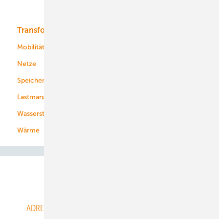
Bioenergie
Transformation
Energieversorger
Service
Mobilität
Kommunen
Netze
Stadtwerke
Speicher
Energiekonzerne
Lastmanagement
Wasserstoff
Wärme
Abo- & Leserservice
ADRESSBUCH der WIND- und SOLARENERGIE
AGB