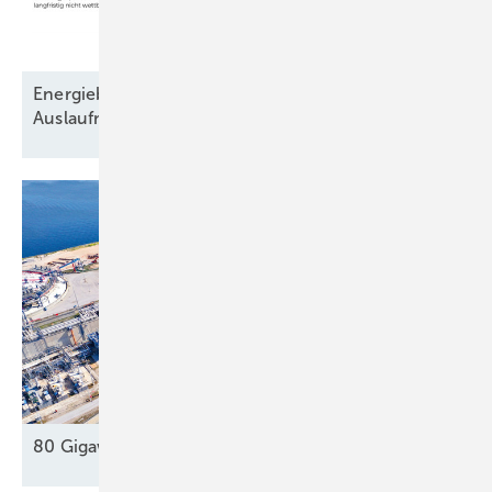
Energiebarometer zeigt: Fossiles Energiesystem ist
Auslaufmodell
80 Gigawatt gegen die Dunkelflaute
?