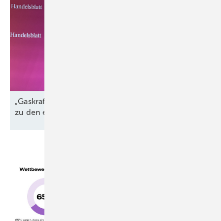
„Gaskraftwerke sind der perfekte Komplementär
zu den erneuerbaren
Energien“