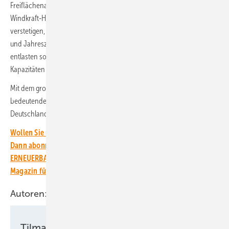
Freiflächenanlagen in bestehende Windparks einbauen. Solar-
Windkraft-Hybridparks sollen die Einspeisung von Grünstrom
verstetigen, weil Sonne und Wind meist zu unterschiedlichen Tages-
und Jahreszeiten besonders viel Strom erzeugen. Hybridparks
entlasten somit auch die Stromnetze und ermöglichen höhere
Kapazitäten an einem Netzanschluss.
Mit dem großen Neugenehmigungsvolumen hatte Alterric einen
bedeutenden Anteil an der Rekordgenehmigung bundesweit in
Deutschland von knapp 15 Gigawatt alleine 2024.
Wollen Sie über die Energiewende auf dem Laufenden bleiben?
Dann abonnieren Sie einfach den kostenlosen Newsletter von
ERNEUERBARE ENERGIEN – dem größten verbandsunabhängigen
Magazin für erneuerbare Energien in Deutschland!
Autoren:
Tilman Weber