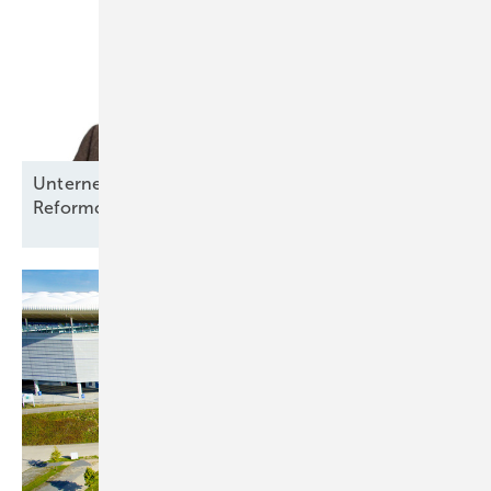
Unternehmens-Chef fordert klare Regeln statt
Reformchaos in der
Energiepolitik