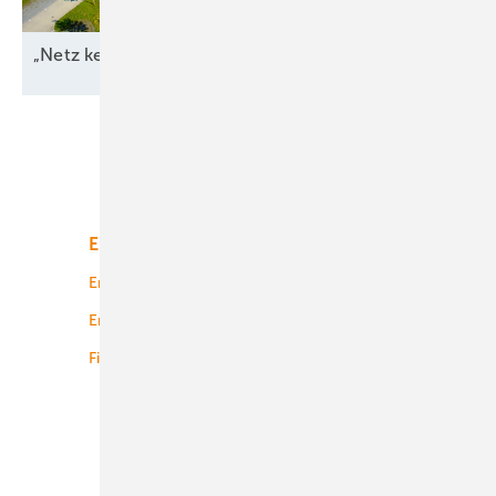
„Netz kein Engpass
mehr“
Unsere Themen
Energiemarkt
Technologie
Energierecht
Planung
Energiemärkte weltweit
Logistik
Finanzierung
Betrieb
Onshore-Wind
Offshore-Wind
Solar