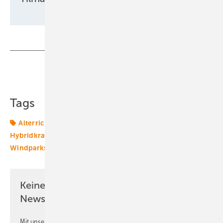
Teilen
Link kopieren
Tags
Alterric
Energiemarkt
Energiemärkte weltweit
Hybridkraftwerk
Photovoltaik
Windenergie
Windparks
Keine Zeit? Kein Problem mit dem ERE
Newsletter!
Mit unserem Newsletter erhalten Sie regelmäßig von uns