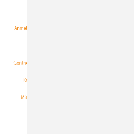
Alle Inhalte chronologisch
Anmelden
Anmeldung & Registrierung
Datenschutz
E-Paper
ERNEUERBARE ENERGIEN abonnieren
Gentner Energy Media
Gentner Verlag
Impressum
Karriere bei Gentner
Team
Mediaservice
Mitgliedschaften und Engagement
Newsletter
Privacy Manager
RSS-Feed
Veranstaltungen / Webinare