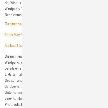
der Windturbinenhersteller Enercon gehört. Beide brachten damit
Windparks überwiegend in Deutschland mit einer gemeinsamen
Nennleistung von 2.300 MW in das Unternehmen ein.
Turbinentausch durch ein Entwicklerduo
Frank May führt Windstromriese
Ausbau-Lücke der Windenergie überwinden
Die nun neu fertig gestellten Windparks und eingeleiteten künftigen
Windparks verstärken das Ausbaupotenzial des Unternehmens, das
bereits eine Projektpipeline mit elf Gigawatt aufgebaut hat.
Erklärtermaßen ist Alterric bisher mit Windparks an Land vor allem in
Deutschland, aber auch in Frankreich vertreten, ist zudem aber
darüber hinaus „in ganz Europa und weltweit aktiv“. Für 2025 hat das
Unternehmen außerdem angekündigt, seinen ersten Hybridpark mit
einer Kombination aus einem Windpark und einer großen Freiflächen-
Photovoltaikanlage in Betrieb zu nehmen. Künftig will Alterric solche