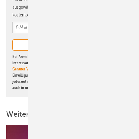
ausgewählte Informationen und Neuigkeiten, gebündelt und
kostenlos direkt ins Postfach.
Bei Anmeldung zu diesem Newsletter bin ich damit einverstanden, über
interessante Verlags- und Online-Angebote
der Marken der Alfons W.
Gentner Verlag GmbH & Co. KG
informiert zu werden. Diese
Einwilligung kann ich jederzeit widerrufen und eine Abmeldung ist
jederzeit möglich. Informationen zum Umgang mit Daten finden Sie
auch in unserer
Datenschutzerklärung
.
Weitere Inhalte