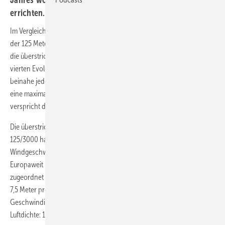
errichten.
Im Vergleich zum aktuell größten Modell, der AW 116/3000, vergrößert
der 125 Meter große Rotordurchmesser des neuen Schwachwindtyps
die überstrichene Rotorfläche um 16 Prozent. Mit der nunmehr
vierten Evolutionsstufe der Drei-Megawatt-Plattform sei damit für
beinahe jeden beliebigen Windstandort eine Anlage verfügbar, die
eine maximale Energieproduktion zu geringen Kosten liefert,
verspricht das Unternehmen.
Die überstrichene Rotorfläche von 12.271 Quadratmetern der AW
125/3000 hat Acciona passgenau auf die durchschnittlichen
Windgeschwindigkeiten windschwacher Standorte zugeschnitten.
Europaweit normiert werden solche Standorte der Klasse IEC III
zugeordnet – durchschnittlich weht der Wind hier im Jahresmittel mit
7,5 Meter pro Sekunde. Der Energiegehalt des Windes liegt bei diesen
Geschwindigkeiten bei 258 Watt pro Quadratmeter (bei einer
Luftdichte: 1,225 kg/m³).