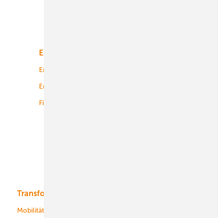
Unsere Themen
Energiemarkt
Technologie
Energierecht
Planung
Energiemärkte weltweit
Logistik
Finanzierung
Betrieb
Onshore-Wind
Offshore-Wind
Solar
Bioenergie
Transformation
Energieversorger
Service
Mobilität
Kommunen