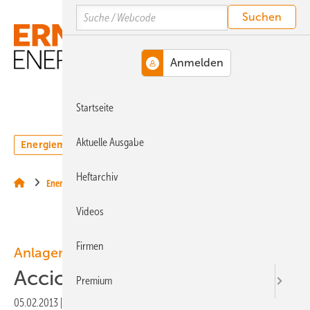
Springe
Springe
Springe
Search
auf
auf
auf
Hauptinhalt
Hauptmenü
SiteSearch
MENÜ
Startseite
Aktuelle Ausgabe
Energiemarkt
Technologie
Webinare
Podcasts
Heftarchiv
Energiemärkte weltweit
Videos
Firmen
Anlagenentwicklung
Accionas neuer Riesenrotor
Premium
05.02.2013
|
Druckvorschau