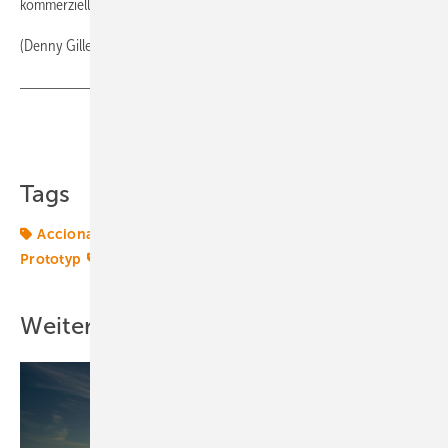
kommerzielle Auslieferung in Versionen mit 50 und 60 Hertz starten.
(Denny Gille)
Teilen
Link kopieren
Tags
Acciona
Energiemarkt
Energiemärkte weltweit
Prototyp
Schwachwind
Windmarkt
Weitere Inhalte