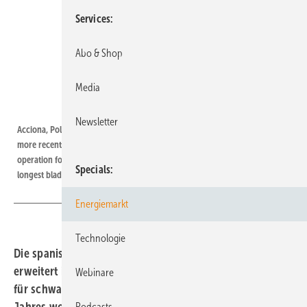
Services
Abo & Shop
Media
Acciona Energy
Newsletter
Acciona, Polen, Golice | The Golice wind farm in Poland is one of Acciona’s
more recent projects. Earlier this year, a new project was put into
operation for the first time — eleven AW 116/3000 turbines, with the
Specials
longest blades yet for the company.
Energiemarkt
Technologie
Die spanische Turbinenschmiede Acciona Windpower
erweitert ihre Drei-Megawatt-Plattform um einen Rotor
Webinare
für schwache Windstandorte: Noch vor Ablauf des
Jahres wollen die Spanier den Prototyp der AW 125/3000
Podcasts