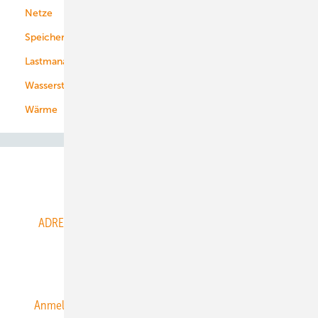
Netze
Stadtwerke
Speicher
Energiekonzerne
Lastmanagement
Wasserstoff
Wärme
Abo- & Leserservice
ADRESSBUCH der WIND- und SOLARENERGIE
AGB
Alle Inhalte chronologisch
Anmelden
Anmeldung & Registrierung
Datenschutz
E-Paper