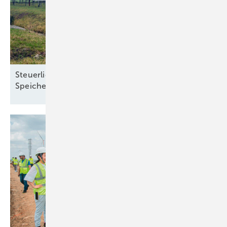
Steuerliche Vereinfachungen für Ökostrom und
Speicher treten zum Jahreswechsel in
Kraft