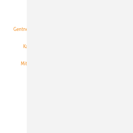
ERNEUERBARE ENERGIEN abonnieren
Gentner Energy Media
Gentner Verlag
Impressum
Karriere bei Gentner
Team
Mediaservice
Mitgliedschaften und Engagement
Newsletter
Privacy Manager
RSS-Feed
Veranstaltungen / Webinare
© 2026 ERNEUERBARE ENERGIEN