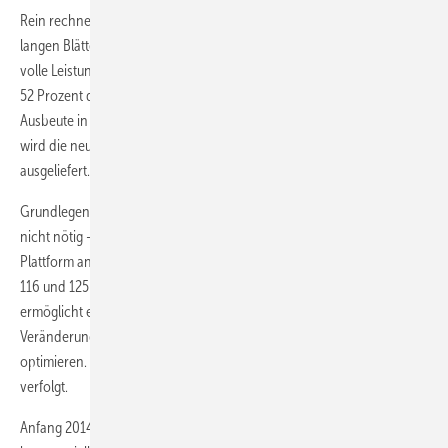
Rein rechnerisch genügen dem drei-Megawatt-Generator wegen der
langen Blätter bereits 244 Watt pro Quadratmeter Rotorfläche um auf
volle Leistung zu kommen. In der Praxis lassen sich allerdings maximal
52 Prozent der Energie des Windes auch technisch nutzen. Um die
Ausbeute in schwächeren Windstandorten zusätzlich zu erhöhen,
wird die neue Turbine auf bis zu 120 Meter hohen Betontürmen
ausgeliefert.
Grundlegende Veränderungen waren bei der Konstruktion der Anlage
nicht nötig – Acciona hat die Turbine aufbauend auf der Drei-MW-
Plattform angepasst, die nun mit Rotordurchmessern von 100, 109,
116 und 125 Metern verfügbar sein wird. Die Plattformstrategie
ermöglicht es die Windenergieanlagen bei möglichst wenigen
Veränderungen am Grundkonzept für verschiedenste Standorte zu
optimieren. Das Konzept wird von allen großen Anlagenherstellern
verfolgt.
Anfang 2014, nach der Zertifizierung der AW 125/300, soll die