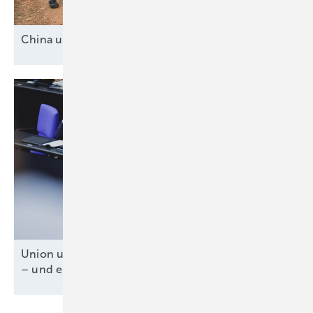
China und drei
Mittelmächte
Union und SPD für Tankzuschuss und Steuererlass
– und ein fossiles
Weiter-so!