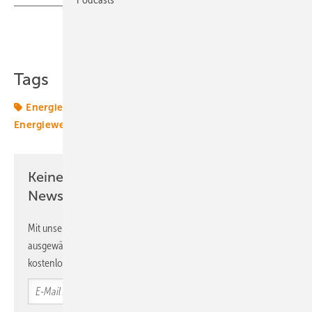
Teilen
Link kopieren
Tags
Energiemarkt
Energiemärkte weltweit
Energiewende
Verbund
Keine Zeit? Kein Problem mit dem ERE
Newsletter!
Mit unserem Newsletter erhalten Sie regelmäßig von uns
ausgewählte Informationen und Neuigkeiten, gebündelt und
kostenlos direkt ins Postfach.