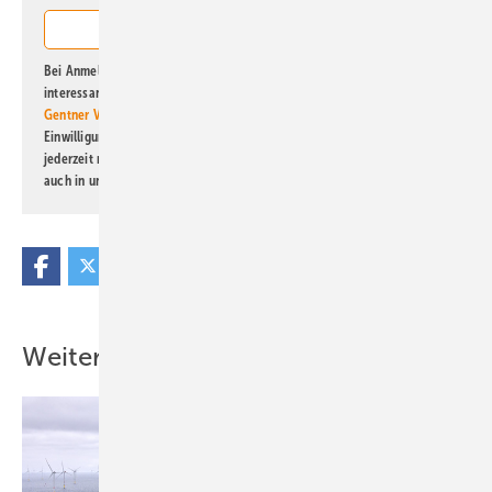
Bei Anmeldung zu diesem Newsletter bin ich damit einverstanden, über
interessante Verlags- und Online-Angebote
der Marken der Alfons W.
Gentner Verlag GmbH & Co. KG
informiert zu werden. Diese
Einwilligung kann ich jederzeit widerrufen und eine Abmeldung ist
jederzeit möglich. Informationen zum Umgang mit Daten finden Sie
auch in unserer
Datenschutzerklärung
.
Weitere Inhalte