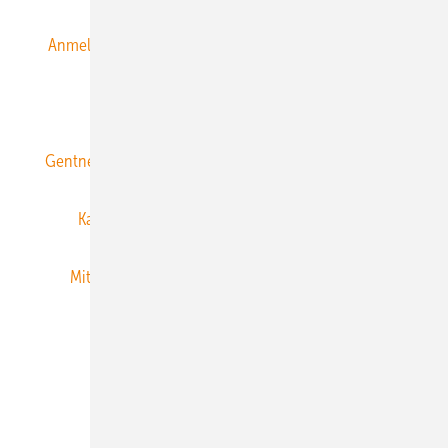
Anmeldung & Registrierung
Datenschutz
E-Paper
ERNEUERBARE ENERGIEN abonnieren
Gentner Energy Media
Gentner Verlag
Impressum
Karriere bei Gentner
Team
Mediaservice
Mitgliedschaften und Engagement
Newsletter
Privacy Manager
RSS-Feed
Veranstaltungen / Webinare
© 2026 ERNEUERBARE ENERGIEN