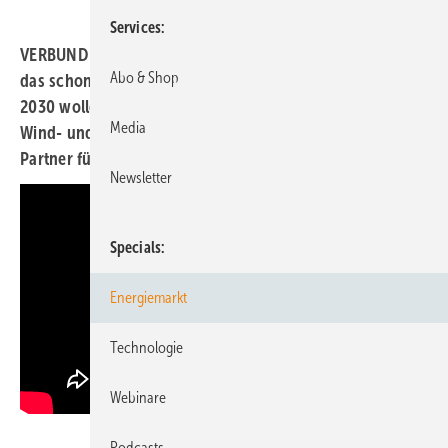
Services
VERBUND ist Östereichs führendes Energieunternehmen,
Abo & Shop
das schon lange Strom aus Wasserkraft produziert. Bis
2030 wollen wir 25% unserer Erzeugung zusätzlich aus
Media
Wind- und PV-Energie gewinnen. VERBUND ist ihr
Partner für eine erfolgreiche Energietransformation.
Newsletter
Specials
Energiemarkt
Technologie
Webinare
Podcasts