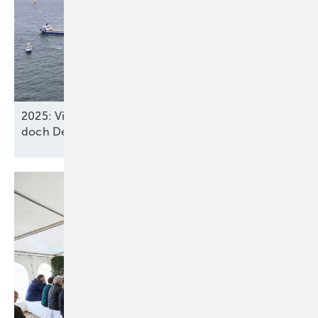
2025: Vier neue Meereswindparks stöpseln ein,
doch Deutschland verfehlt
2030-Ziel