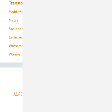
Transformation
Energieversorger
Service
Mobilität
Kommunen
Netze
Stadtwerke
Speicher
Energiekonzerne
Lastmanagement
Wasserstoff
Wärme
Abo- & Leserservice
ADRESSBUCH der WIND- und SOLARENERGIE
AGB
Alle Inhalte chronologisch
Anmelden