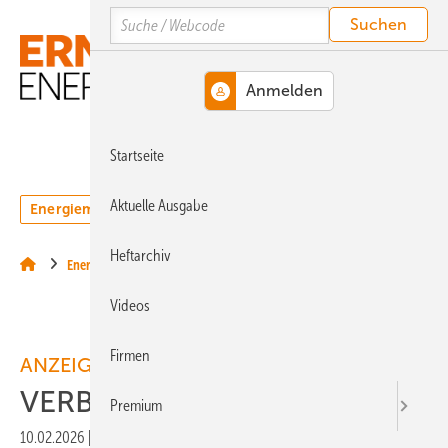
Springe
Springe
Springe
Search
auf
auf
auf
Hauptinhalt
Hauptmenü
SiteSearch
MENÜ
Startseite
Aktuelle Ausgabe
Energiemarkt
Technologie
Webinare
Podcasts
Heftarchiv
Energiemärkte weltweit
Videos
Firmen
ANZEIGE
VERBUND – Unsere Vision
Premium
10.02.2026
|
Druckvorschau