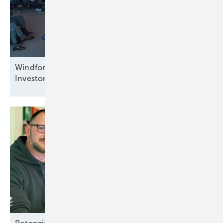
Windforce diskutiert: Was erneuert das
Investorenvertrauen in der
Offshore-Windkraft?