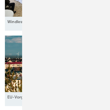
Windkraft auf
Rennwegkurs
EU-Vorgaben
helfen