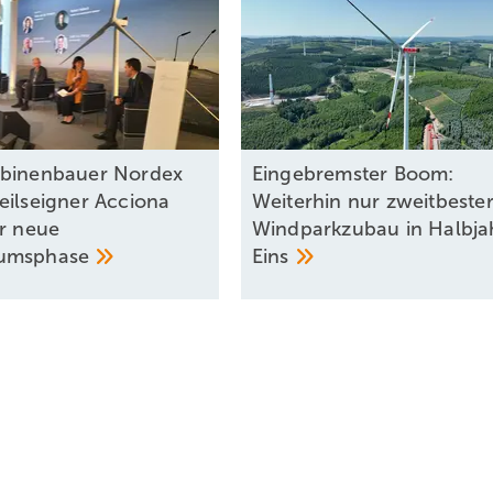
binenbauer Nordex
Eingebremster Boom:
eilseigner Acciona
Weiterhin nur zweitbeste
ür neue
Windparkzubau in Halbja
umsphase
Eins