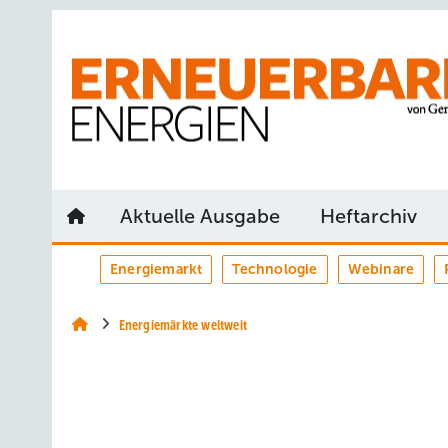
Springe
Springe
Springe
auf
auf
auf
Hauptinhalt
Hauptmenü
SiteSearch
Aktuelle Ausgabe
Heftarchiv
Energiemarkt
Technologie
Webinare
Energiemärkte weltweit