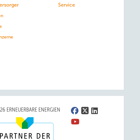
ersorger
Service
en
e
nzerne
026 ERNEUERBARE ENERGIEN