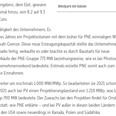
ergebnis, dem Ebit, gewann
Windpark mit Kabeln
al hinzu, von 8,2 auf 9,3
Euro.
tätigkeit des Unternehmens. Es
ines Jahres ein Projektvolumen mit dem bisher für PNE einmaligen W
watt-Grenze. Diese neue Erzeugungskapazität stellte das Unternehm
rks fertig, verkaufte es oder brachte es durch Baustarts für neue
rkäufe der PNE-Gruppe 773 MW beziehungsweise, wie es bei Photov
ternehmensrekord bedeutete. Erstmals erzielte PNE somit auch zum 
die Einnahmen.
 weiter um nochmals 1.000 MW/MWp. So bearbeiteten sie 2021 schon
2021 auch bei PV einen Projektierungsbestand von 1.210 MWp, was b
pp 700 MW bedeutete. Der Zuwachs bei den Projekten findet für Ons
statt, wie PNE erklärte – und bei PV außer in diesen beiden Ländern
den USA sowie neuerdings in Kanada, Polen und Südafrika.