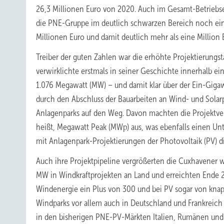
26,3 Millionen Euro von 2020. Auch im Gesamt-Betriebs
die PNE-Gruppe im deutlich schwarzen Bereich noch einm
Millionen Euro und damit deutlich mehr als eine Million 
Treiber der guten Zahlen war die erhöhte Projektierungs
verwirklichte erstmals in seiner Geschichte innerhalb e
1.076 Megawatt (MW) – und damit klar über der Ein-Giga
durch den Abschluss der Bauarbeiten an Wind- und Solarpa
Anlagenparks auf den Weg. Davon machten die Projektve
heißt, Megawatt Peak (MWp) aus, was ebenfalls einen Un
mit Anlagenpark-Projektierungen der Photovoltaik (PV) 
Auch ihre Projektpipeline vergrößerten die Cuxhavener
MW in Windkraftprojekten an Land und erreichten Ende 
Windenergie ein Plus von 300 und bei PV sogar von kna
Windparks vor allem auch in Deutschland und Frankreich 
in den bisherigen PNE-PV-Märkten Italien, Rumänen und 