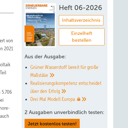
Heft 06-2026
Inhaltsverzeichnis
Einzelheft
ert von
bestellen
en 2021
Aus der Ausgabe:
oltaik
Grüner Wasserstoff bereit für große
Teil
Maßstäbe
Realisierungskompetenz entscheidet
über den
Erfolg
 5.706
Drei Mal Modell
Europa
ei
hore-
2 Ausgaben unverbindlich testen:
 auch
Jetzt kostenlos testen!