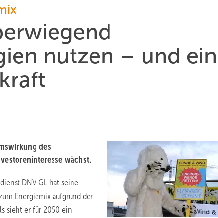
mix
berwiegend
gien nutzen – und ein
raft
emswirkung des
nvestoreninteresse wächst.
rdienst DNV GL hat seine
 zum Energiemix aufgrund der
s sieht er für 2050 ein