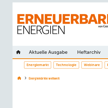
Springe
Springe
Springe
auf
auf
auf
Hauptinhalt
Hauptmenü
SiteSearch
Aktuelle Ausgabe
Heftarchiv
Energiemarkt
Technologie
Webinare
Energiemärkte weltweit