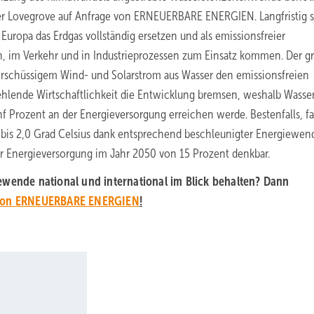
r Lovegrove auf Anfrage von ERNEUERBARE ENERGIEN. Langfristig s
Europa das Erdgas vollständig ersetzen und als emissionsfreier
en, im Verkehr und in Industrieprozessen zum Einsatz kommen. Der g
berschüssigem Wind- und Solarstrom aus Wasser den emissionsfreien
fehlende Wirtschaftlichkeit die Entwicklung bremsen, weshalb Wasser
f Prozent an der Energieversorgung erreichen werde. Bestenfalls, fal
 bis 2,0 Grad Celsius dank entsprechend beschleunigter Energiewen
der Energieversorgung im Jahr 2050 von 15 Prozent denkbar.
ewende national und international im Blick behalten? Dann
 von ERNEUERBARE ENERGIEN
!