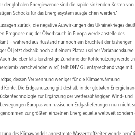
tor der globalen Energiewende sind die rapide sinkenden Kosten von
stigen Schocks für das Energiesystem ausgleichen werden.“
 Aussagen zurück, die negative Auswirkungen des Ukrainekrieges deut
en Prognose nur, der Ölverbrauch in Europa werde anstelle des
kant – während aus Russland nur noch ein Bruchteil der bisherigen
er Öl jetzt deshalb noch auf einem Plateau seiner Verbrauchskurve
. Auch die ebenfalls kurzfristige Zunahme der Kohlenutzung werde „n
Energiemix verschwinden wird“, teilt DNV GL entsprechend vage mit.
 Erdgas, dessen Verbrennung weniger für die Klimaerwärmung
nd Kohle. Die Erdgasnutzung gilt deshalb in der globalen Energiebra
 Brückentechnologie zur Ergänzung der wetterabhängigen Wind- und
zbewegungen Europas von russischen Erdgaslieferungen nun nicht 
enommen zur größten einzelnen Energiequelle weltweit sondern 
renzung des Klimawandels angestrebte Wasserstoffzeitenwende benöt