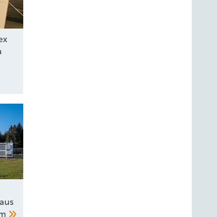
ex
a
 aus
um