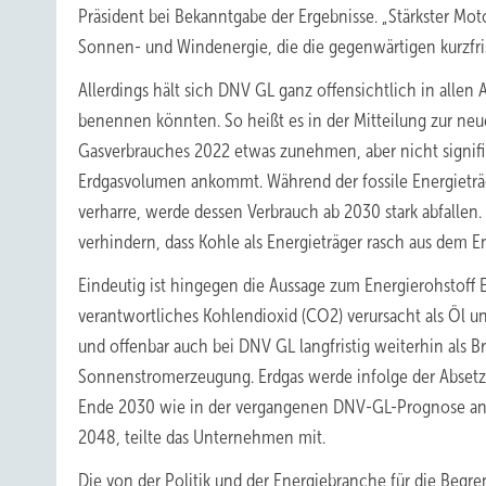
Präsident bei Bekanntgabe der Ergebnisse. „Stärkster Mo
Sonnen- und Windenergie, die die gegenwärtigen kurzfri
Allerdings hält sich DNV GL ganz offensichtlich in allen
benennen könnten. So heißt es in der Mitteilung zur neu
Gasverbrauches 2022 etwas zunehmen, aber nicht signifi
Erdgasvolumen ankommt. Während der fossile Energieträg
verharre, werde dessen Verbrauch ab 2030 stark abfallen
verhindern, dass Kohle als Energieträger rasch aus dem 
Eindeutig ist hingegen die Aussage zum Energierohstoff
verantwortliches Kohlendioxid (CO2) verursacht als Öl u
und offenbar auch bei DNV GL langfristig weiterhin als
Sonnenstromerzeugung. Erdgas werde infolge der Abset
Ende 2030 wie in der vergangenen DNV-GL-Prognose ang
2048, teilte das Unternehmen mit.
Die von der Politik und der Energiebranche für die Beg