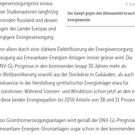
rgieversorgungsmix voraus.
Velk
en Studienautoren langfristig
Der Kampf gegen den Klimawandel brauch
ührenden Russland und dessen
Energiewende.
ungen der Länder Europas und
ängigere Energieversorgung.
allem durch eine stärkere Elektrifizierung der Energieversorgung
eugung aus Erneuerbare-Energien-Anlagen immer grüner wird. Die
DNV-GL-Prognose in den kommenden knapp 30 Jahren mehr als
er Weltbevölkerung sowohl aus der Steckdose in Gebäuden, als auch
elsweise in der Herstellung synthetischer Energieträger etwa für
ent zunehmen. Während Sonnen- und Windstrom schon jetzt an den 
en diese beiden Energiequellen bis 2050 Anteile von 38 und 31 Prozen
 von Grünstromerzeugungsanlagen wird gemäß der DNV-GL-Prognose
Erneuerbare-Energien-Stromanlagen sogar schon in den kommenden