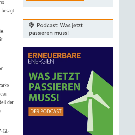
ns
 besagt
Podcast: Was jetzt
ie.
passieren muss!
it
on
tarke
veau
eil der
n
V-GL-