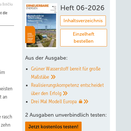
a Botička
Heft 06-2026
t die
Inhaltsverzeichnis
Einzelheft
bestellen
Aus der Ausgabe:
Grüner Wasserstoff bereit für große
 im
Maßstäbe
Realisierungskompetenz entscheidet
meisten
über den
Erfolg
t an
Drei Mal Modell
Europa
2 Ausgaben unverbindlich testen:
 rasch
 zehn
Jetzt kostenlos testen!