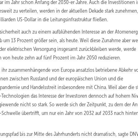
ar im Jahr schon Anfang der 2030-er Jahre. Auch die Investitionen i
eit zu verteilen, werden in der aktuellen Dekade stark zunehmen,
iarden US-Dollar in die Leitungsinfrastruktur fließen.
ssicherheit auch zu einem aufblühenden Interesse an der Atomenerg
 um 13 Prozent größer sein, als heute. Weil diese Zunahme aber we
 der elektrischen Versorgung insgesamt zurückbleiben werde, werde
h von heute zehn auf fünf Prozent im Jahr 2050 reduzieren.
mit ihr zusammenhängende von Europa ansatzlos betriebene Abkehr v
ionen zwischen Russland und der europäischen Union und die
andemie und Handelsstreit insbesondere mit China. Weil aber die s
n-Technologien das Interesse der Investoren dennoch auf hohem Ni
ergiewende nicht so stark. So werde sich der Zeitpunkt, zu dem der Ant
-Schwelle übertrifft, um nur ein Jahr von 2032 auf 2033 nach hinte
ungspfad bis zur Mitte des Jahrhunderts nicht dramatisch, sagte DN